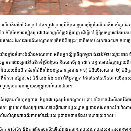
ជាខែដែលប្រជាជនកម្ពុជាប្រារព្ធពិធីបុណ្យចូលឆ្នាំប្រពៃណីជាតិរបស់ខ្លួនដ
ក៏ថ្ងៃនៃការជម្លៀសប្រជាជនចេញពីទីក្រុងភ្នំពេញ ដើម្បីទៅធ្វើស្រែចម្ការនៅត
្នុងខែមេសានេះ ដែលងាយ​នឹងបណ្តាលឲ្យកើតជំងឺផ្សេងៗជាពិសេស សុខភាពទារក កុមារត
ាងខ្លាំងចំពោះដំណឹងមរណភាព អតីតអ្នកស្ម័គ្រចិត្តកម្ពុជា ជំនាន់ទី២ ឈ្មោះ ផាត 
្រុមការងារឲ្យកាន់តែខិតខំប្រឹងប្រែង និងយកចិត្តទុកដាក់ បន្តការអប់រំផ្សព្វផ្ស
សេងៗ និងយល់ដឹងពីការថែទាំជំងឺទាំង១០ប្រភេទ រួមមាន ៖ ១) ជំងឺលើសឈាម, ២) ជំងឺក
រ៉ៃ, ៨) ជំងឺទឹកនោមផ្អែម, ៩) ជំងឺរបេង និង ១០) ជំងឺឆ្កួតជ្រូក ដែលតែងតែកើតមានលើមន
បាល ឬទទួលបានការជួយសង្គ្រោះទាន់ពេលវេលា។
ាន់បំផុតដល់មនុស្សចាស់ ក៏ដូចជាមនុស្សវ័យកណ្តាល ព្រោះយើងអាចដឹងពីរោគវិនិច្ឆ
ា។ គ្រប់ពេលដែលក្រុមការងារចុះធ្វើការតាមមូលដ្ឋាន ប្រជាជនដែលមានវ័យចំណាស់ត
ះពាល់ដល់ស្ថានភាពជីវភាពរស់នៅរបស់ប្រជាជនតាមទីជនបទដាច់ស្រយាល។
កកម្ពស់សិទ្ធ និងការធ្វើឲ្យប្រសើរឡើងវិញនូវស្ថានភាពសុខភាពរបស់អ្នករស់រានមានជ