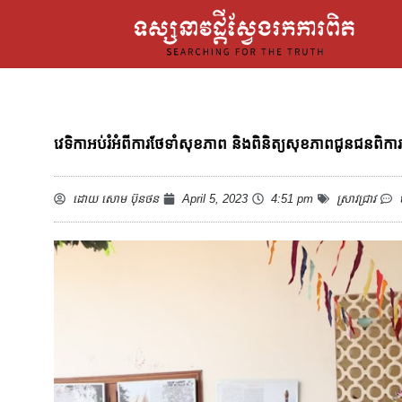
វេទិកាអប់រំអំពីការថែទាំសុខភាព និងពិនិត្យសុខភាពជូនជនពិកា
ដោយ
សោម ប៊ុនថន
April 5, 2023
4:51 pm
ស្រាវជ្រាវ