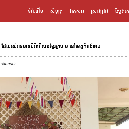
ទំព័រដើម
សំបុត្រ
ឯកសារ
ស្រាវជ្រាវ
ស្វែងរក
រ ដែលរស់រានមានជីវិតពីរបបខ្មែរក្រហម នៅខេត្តកំពង់ចាម
មតិយោបល់