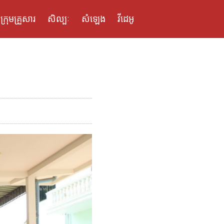
ក្រុមគ្រួសារ
សិល្បៈ
សំឡេង
វីដេអូ