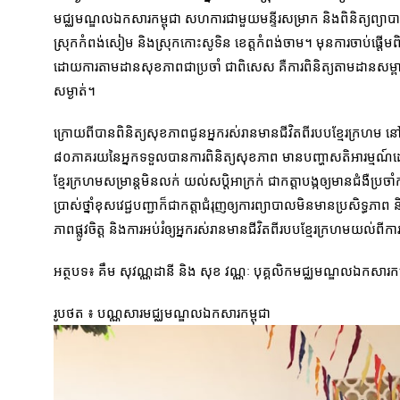
មជ្ឈមណ្ឌលឯកសារកម្ពុជា សហការជាមួយមន្ទីរសម្រាក ​និងពិនិត្យព្យា
ស្រុកកំពង់សៀម និងស្រុកកោះសូទិន ខេត្តកំពង់ចាម។ មុនការចាប់ផ្តើមពិន
ដោយការតាមដានសុខភាពជាប្រចាំ ជាពិសេស គឺការពិនិត្យតាមដានសម្ពា
សម្ងាត់។
ក្រោយពីបានពិនិត្យសុខភាពជូនអ្នករស់រានមានជីវិតពីរបបខ្មែរក្រហ
៨០ភាគរយនៃអ្នកទទួលបានការពិនិត្យសុខភាព មានបញ្ហាសតិអារម្មណ៍ដោយន
ខ្មែរក្រហមសម្រាន្តមិនលក់ យល់សប្តិអាក្រក់ ជាកត្តាបង្កឲ្យមានជំងឺប្
ប្រាស់ថ្នាំខុសវេជ្ជបញ្ជាក៏ជាកត្តាជំរុញឲ្យការព្យាបាលមិនមានប្រសិទ្ធ
ភាពផ្លូវចិត្ត និងការអប់រំឲ្យអ្នករស់រានមានជីវិតពីរបបខ្មែរក្រហមយល់ព
អត្ថបទ៖ គឹម សុវណ្ណដានី និង សុខ វណ្ណៈ បុគ្គលិកមជ្ឈមណ្ឌលឯកសារកម្
រូបថត ៖ បណ្ណសារមជ្ឈមណ្ឌលឯកសារកម្ពុជា