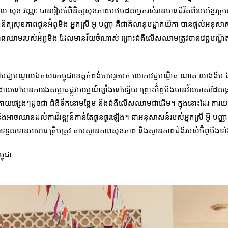
បាល សុខ វណ្ណៈ បានរៀបចំពិនិត្យសុខភាពបឋមដល់អ្នករស់រានមានជីវិតពីរបបខ្មែរ
ិត្យសុខភាពជូនអ៊ំពូមីង អ្នកស្រី អ៊ូ បញ្ញា គឺជាគិលានុបដ្ឋាកយិកា បានផ្តល់អនុស
ធឈាមរបស់អ៊ំពូមីង ដែលមានវ័យចំណាស់ ព្រោះជំងឺលើសឈាមត្រូវបានវេជ្ជបណ្ឌិត
ម នៅមជ្ឈ​មណ្ឌល​ឯកសារកម្ពុជាខេត្តកំពង់ចាមរួចមក លោកវេជ្ជបណ្ឌិត ណាត លាងង
ៅមានការរងសម្ពាធផ្លូវអារម្មណ៍ខ្លាំងនៅឡើយ ព្រោះអ៊ំពូមីងមានវ័យចាស់ដែលធ្ល
រចាំកាយផ្សេងៗដូចជា ជំងឺទឹកនោមផ្អែម និងជំងឺលើសឈាមជាដើម។ ក្នុងនោះដែរ ការយល់ខ
ភាព និងអាចឈានដល់ការវិវឌ្ឍន៍កាន់តែធ្ងន់ធ្ងរឡើង។ ជាអនុសាសន៍របស់អ្នកស្រី អ៊ូ បញ
ីការទទួលទានអាហារ ត្រឹមត្រូវ តាមស្ថានភាពសុខភាព និងស្ថានភាពជំងឺរបស់អ៊ំពូមីងទា
ពុជា