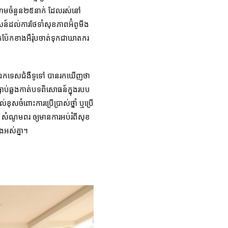
ក្រហមចំនួន២៥នាក់ ដែលរស់នៅ
ាសន៍ដល់ការថែទាំសុខភាពអ៊ំពូមីង
ប៉ែកខាងអឺរ៉ុបចាត់ទុកជាឃាតករ
ីម ឯកទេសជំងឺទូទៅ បានរកឃើញថា
ាប់ឆ្លងកាត់បទពិសោធន៍ក្នុងរបប
ុសចំពោះការប្រើប្រាស់ថ្នាំ ឬប្រើ
្ញា សំណូមពរ ឲ្យមានការអប់រំពីសុខ
ំងអស់គ្នា។