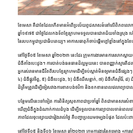
ខែមេសា គឺជាខែដែលកើតមានអំពើប្រល័យពូជសាសន៍នៅលើពិភពលោក ហើយក៏
ឆ្នាំ១៩៧៥ ជាថ្ងៃដែលកងទ័ពខ្មែរក្រហមទទួលបានជោគជ័យទាំងស្រុង ហើយ
នៃរបបកម្ពុជាប្រជាធិបតេយ្យ។ អាកាសធាតុក៏ចាប់ផ្តើមក្តៅខ្លាំងនៅក
នៅថ្ងៃទី០៥ ខែមេសា ឆ្នាំ២០២៣ នេះដែរ ក្រុម​ការងារមានការសោកស្តាយយ៉
ជំងឺគាំងបេះដូង។ ការបាត់បង់ធនធានដ៏ល្អមួយនេះ បានពញ្ញាក់ស្មារតីដល់ក
អ្នករស់រានមានជីវិតពីរបបខ្មែរក្រហមដើម្បីទប់ស្កាត់មិនឲ្យមានជំងឺផ្
៤) ជំងឺផ្លូវចិត្ត, ៥) ជំងឺបេះដូង, ៦) ជំងឺឈឺសន្លាក់, ៧) ជំងឺហឺតរ៉ាំ
ដ៏ត្រឹមត្រូវដើម្បីចៀសវាងការខាតបង់ថវិកា និងខកខានពេលវេលាព្យា
បន្ថែមលើនេះទៅទៀត​ ការពិនិត្យសុខភាពជាប្រចាំឆ្នាំ ពិតជាមានសារសំខ
ឃើញជំងឺក្នុងដំណាក់កាលដំបូង ដើម្បីទទួលបានការព្យាបាលទាន់ពេលវេល
ភាពដែលចុះខ្សោយជារៀងរាល់ថ្ងៃ គឺបញ្ហាប្រឈមចម្បងបំផុត ដែលប៉
នៅថ្ងៃទី០៥ និងទី០៦ ខែមេសា ឆ្នាំ២០២៣ ក្រុមការងារនៃគម្រោង «ការលើ