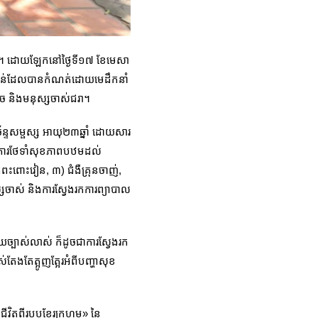
ែរ។ ដោយឡែកនៅថ្ងៃទី១៧ ខែមេសា
ាមតំបន់ដែលបានកំណត់ដោយមេដឹកនាំ
ូច និងមនុស្សចាស់ជរា។
ច័ន្ទសម្ផស្ស អាយុ២៣ឆ្នាំ ដោយសារ
ាយពីការថែទាំសុខភាពបឋមដល់
្រពះពោះវៀន, ៣) ជំងឺគ្រុនចាញ់,
ុស្សចាស់ និងការស្វែងរកការព្យាបាល
័យច្បាស់លាស់ ក៏ដូចជាការស្វែងរក
ែងតែត្អូញត្អែរអំពីបញ្ហាសុខ
ីវិតពីរបបខ្មែរក្រហម» នៃ