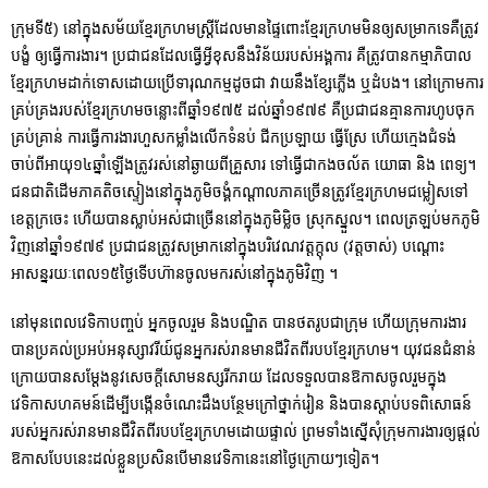
ក្រុមទី៥) នៅក្នុងសម័យខ្មែរក្រហមស្រ្តីដែលមានផ្ទៃពោះខ្មែរក្រហមមិនឲ្យសម្រាកទេគឺត្រូវ
បង្ខំ ឲ្យធ្វើការងារ។ ប្រជាជនដែលធ្វើអ្វីខុសនឹងវិន័យរបស់អង្គការ គឺត្រូវបានកម្មាភិបាល
ខ្មែរក្រហមដាក់ទោសដោយប្រើទារុណកម្មដូចជា វាយនឹងខ្សែភ្លើង ឬដំបង។ នៅក្រោមការ
គ្រប់គ្រងរបស់ខ្មែរក្រហមចន្លោះពីឆ្នាំ១៩៧៥ ដល់ឆ្នាំ១៩៧៩ គឺប្រជាជនគ្មានការហូបចុក
គ្រប់គ្រាន់ ការធ្វើការងារហួសកម្លាំងលើកទំនប់ ជីកប្រឡាយ ធ្វើស្រែ ហើយក្មេងជំទង់
ចាប់ពីអាយុ១៤ឆ្នាំឡើងត្រូវរស់នៅឆ្ងាយពីគ្រួសារ ទៅធ្វើជាកងចល័ត យោធា និង ពេទ្យ។
ជនជាតិដើមភាគតិចស្ទៀងនៅក្នុងភូមិចង្គំកណ្ដាលភាគច្រើនត្រូវខ្មែរក្រហមជម្លៀសទៅ
ខេត្តក្រចេះ ហើយបានស្លាប់អស់ជាច្រើននៅក្នុងភូមិម្លិច ស្រុកស្នួល។ ពេលត្រឡប់មកភូមិ
វិញនៅឆ្នាំ១៩៧៩ ប្រជាជនត្រូវសម្រាកនៅក្នុងបរិវេណវត្តក្តុល (វត្តចាស់) បណ្តោះ
អាសន្នរយៈពេល១៥ថ្ងៃទើបហ៊ានចូលមករស់នៅក្នុងភូមិវិញ ។
នៅមុនពេលវេទិកាបញ្ចប់ អ្នកចូលរួម និងបណ្ឌិត បានថតរូបជាក្រុម ហើយក្រុមការងារ
បានប្រគល់ប្រអប់អនុស្សាវរីយ៍ជូនអ្នករស់រានមានជីវិតពីរបបខ្មែរក្រហម។ យុវជនជំនាន់
ក្រោយបានសម្តែងនូវសេចក្តីសោមនស្សរីករាយ ដែលទទួលបានឱកាសចូលរួមក្នុង
វេទិកាសហគមន៍ដើម្បីបង្កើនចំណេះដឹងបន្ថែមក្រៅថ្នាក់រៀន និងបានស្តាប់បទពិសោធន៍
របស់អ្នករស់រានមានជីវិតពីរបបខ្មែរក្រហមដោយផ្ទាល់ ព្រមទាំងស្នើសុំក្រុមការងារឲ្យផ្តល់
ឱកាសបែបនេះដល់ខ្លួនប្រសិនបើមានវេទិកានេះនៅថ្ងៃក្រោយៗទៀត។