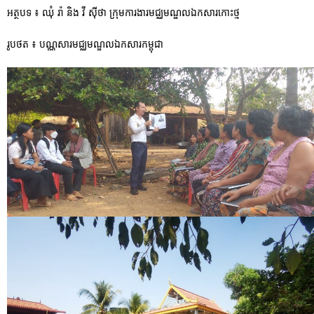
អត្ថបទ ៖ ឈុំ រ៉ា និង វី ស៊ីថា ក្រុមការងារមជ្ឈមណ្ឌលឯកសារកោះថ្ម
រូបថត ៖ បណ្ណសារមជ្ឈមណ្ឌលឯកសារកម្ពុជា