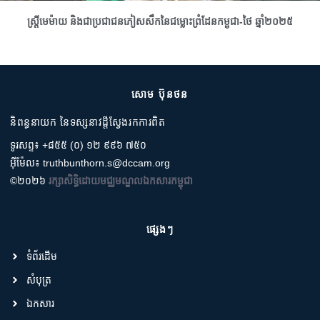
ស្រ្តីមេម៉ាយ និងជាប្រជាជនភៀសសឹកនៃជម្លោះព្រំដែនកម្ពុជា-ថៃ ឆ្នាំ២០២៥
សោម ប៊ុនថន
និពន្ធនាយក នៃទស្សនាវដ្តីស្វែងរកការពិត
ទូរសព្ទ៖ +៨៥៥ (០) ១២ ៩៩៦ ៧៥០
អ៊ីម៉ែល៖ truthbunthorn.s@dccam.org
©២០២៦
រក្សាសិទ្ធិដោយមជ្ឈមណ្ឌលឯកសារកម្ពុជា
ផ្សេងៗ
ទំព័រដើម
សំបុត្រ
ឯកសារ