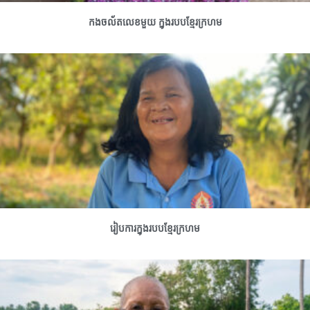
កងចល័តលេខមួយ ក្នុងរបបខ្មែរក្រហម
រៀបការក្នុងរបបខ្មែរក្រហម