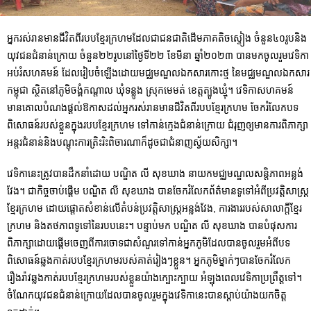
អ្នករស់រានមានជីវិតពីរបបខ្មែរក្រហមដែលជាជនជាតិដើមភាគតិចស្ទៀង ចំនួន៤០រូបនិង
យុវជនជំនាន់ក្រោយ ចំនួន២២រូបនៅថ្ងៃទី២២ ខែមីនា ឆ្នាំ២០២៣ បានមកចូលរួមវេទិកា
អប់រំសហគមន៍ ដែលរៀបចំឡើងដោយមជ្ឈមណ្ឌលឯកសារកោះថ្ម នៃមជ្ឈមណ្ឌលឯកសារ
កម្ពុជា ស្ថិតនៅភូមិចង្គំកណ្តាល ឃុំទន្លូង ស្រុកមេមត់ ខេត្តត្បូងឃ្មុំ។ វេទិកាសហគមន៍
មានគោលបំណងផ្តល់ឱកាសដល់អ្នករស់រានមានជីវិតពីរបបខ្មែរក្រហម ចែករំលែកបទ
ពិសោធន៍របស់ខ្លួនក្នុងរបបខ្មែរក្រហម ទៅកាន់ក្មេងជំនាន់ក្រោយ ជំរុញឲ្យមានការពិភាក្សា
អន្តរជំនាន់និងបណ្តុះការត្រិះរិះពិចារណាក៏ដូចជាជំនាញស្វ័យសិក្សា។
វេទិកានេះត្រូវបានដឹកនាំដោយ បណ្ឌិត លី សុខឃាង នាយកមជ្ឈមណ្ឌលសន្តិភាពអន្លង់
វែង។ ជាកិច្ចចាប់ផ្តើម បណ្ឌិត លី សុខឃាង បានចែករំលែកព័ត៌មានទូទៅអំពីប្រវត្តិសាស្ត្រ
ខ្មែរក្រហម ដោយផ្តោតសំខាន់លើតំបន់ប្រវត្តិសាស្រ្តអន្លង់វែង, ការងាររបស់សាលាក្តីខ្មែរ
ក្រហម និងតថភាពទូទៅនៃរបបនេះ។ បន្ទាប់មក បណ្ឌិត លី សុខឃាង បានបំផុសការ
ពិភាក្សាដោយផ្តើមចេញពីការចោទជាសំណួរទៅកាន់អ្នកភូមិដែលបានចូលរួមអំពីបទ
ពិសោធន៍ឆ្លងកាត់របបខ្មែរក្រហមរបស់គាត់រៀងៗខ្លួន។ អ្នកភូមិម្នាក់ៗបានចែករំលែក
រឿងរ៉ាវឆ្លងកាត់របបខ្មែរក្រហមរបស់ខ្លួនយ៉ាងក្បោះក្បាយ អំឡុងពេលវេទិកាប្រព្រឹត្តទៅ។
ចំណែកយុវជនជំនាន់ក្រោយដែលបានចូលរួមក្នុងវេទិកានេះបានស្តាប់យ៉ាងយកចិត្ត