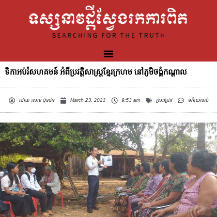
ទិកាអប់រំសហគមន៍ អំពីប្រវត្តិសាស្រ្តខ្មែរក្រហម នៅភូមិចង្គំកណ្តាល
ដោយ
សោម ប៊ុនថន
March 23, 2023
9:53 am
ស្រាវជ្រាវ
មតិយោបល់