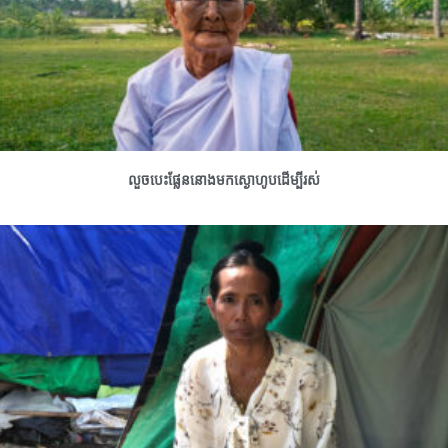
លួចបេះផ្លែននោងមកស្ងោហូបដើម្បីរស់