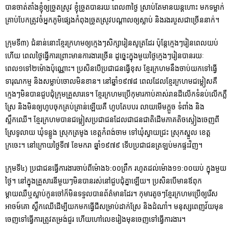
បានចាត់តាំងខ្ញុំឲ្យច្រូតស្រូវ ខ្ញុំច្រូតបានរយៈពេល៣ថ្ងៃ ស្រាប់តែមានយន្តហោះ មកទម្លាក់
គ្រាប់បែកត្រូវចំអ្នកភូមិផ្សេងកំពុងច្រូតស្រូវបណ្ដាលឲ្យ​ស្លាប់ និងរងរបួសជាច្រើននាក់។
ក្រុមទី៣) ជំនាន់នោះខ្មែរក្រហមឲ្យក្មេងៗសិក្សារៀនសូត្រដែរ ប៉ុន្តែក្មេងៗរៀនពេលយប់
ហើយ ពេលថ្ងៃធ្វើការព្រោះមានការងារច្រើន ដូច្នេះក្នុងមួយថ្ងៃក្មេងៗរៀនបានរយៈ
ពេល១ទៅ២ម៉ោងប៉ុណ្ណោះ។ ប្រសិនបើប្រជាជនធ្វើខុស ខ្មែរក្រហមនឹងចាប់យកទៅធ្វើ
ទារុណកម្ម និងសម្លាប់ចោលមិនខាន។ នៅឆ្នាំ១៩៧៨ ពេលដែលខ្មែរក្រហមជម្លៀសគឺ
ក្មេងៗមិនបានជួបជុំក្រុមគ្រួសារទេ។ ខ្មែរក្រហមប្រើកុមារកាប់គាស់រានដីលើកទំនប់លើកភ្លឺ
ស្រែ និងមិនឲ្យហូបចុកគ្រប់គ្រាន់ឡើយ​គឺ ហូបតែបបរ លាយមើមក្ដួច ទំពាំង និង
ស្លឹកឈើ។ ខ្មែរក្រហមបានជម្លៀសប្រជាជនដែលជាជនជាតិដើមភាគតិចស្ទៀងចេញពី
ស្រែទូលាយ ឃុំទន្លូង ស្រុកត្រមូង ខេត្តកំពង់ចាម ទៅឃុំស្វាយជ្រះ ស្រុកស្នួល ខេត្ត
ក្រចេះ។ នៅក្រោយថ្ងៃទី៧ ខែមករា ឆ្នាំ១៩៧៩ ទើបប្រជាជនត្រឡប់មកផ្ទះវិញ។
ក្រុមទី៤) ប្រជាជនធ្វើការងារចាប់ពីម៉ោង៦:០០ព្រឹក រហូតដល់ម៉ោង១១:០០យប់ ក្នុងមួយ
ថ្ងៃ។ នៅក្នុងគ្រួសារនីមួយៗមិនបានរស់នៅជួបជុំគ្នាឡើយ។ ប្រសិនបើមានឪពុក
ម្ដាយឈឺឬស្លាប់កូនចៅក៏មិនទទួលបានព័ត៌មានដែរ។ កុមារតូចៗខ្មែរក្រហមប្រើឲ្យរើស
អាចម៍គោ ស្លឹកឈើដើម្បីយកមកធ្វើជីសម្រាប់ដាក់ស្រែ និងដំណាំ។ មនុស្សពេញវ័យមុន
ចេញទៅធ្វើការត្រូវតម្រង់ជួរ ហើយហៅលេខរៀងមុនចេញទៅធ្វើការងារ។