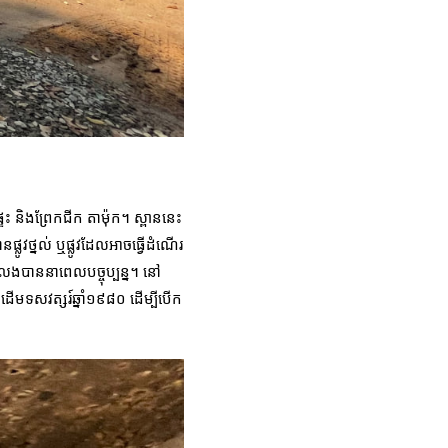
ទះ និងព្រែកជីក តាម៉ុក។ ស្ពាននេះ
្លូវថ្នល់ ឬផ្លូវដែលអាចធ្វើដំណើរ
លែងបាននាពេលបច្ចុប្បន្ន។ នៅ
ើមទសវត្សរ៍ឆ្នាំ១៩៨០ ដើម្បីបើក