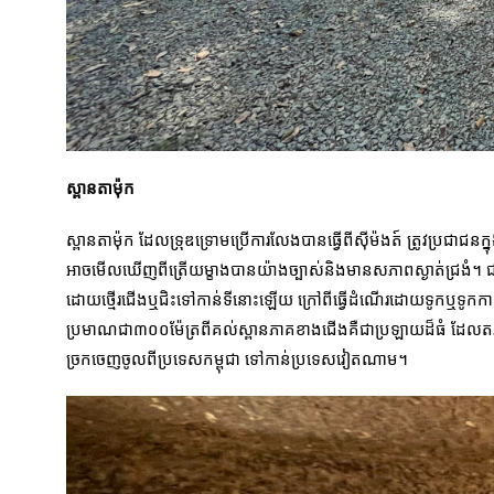
ស្ពានតាម៉ុក
ស្ពានតាម៉ុក ដែលទ្រុឌទ្រោមប្រើការលែងបានធ្វើពីស៊ីម៉ងត៍ ត្រូវប្រជាជន
អាចមើលឃើញពីត្រើយម្ខាងបានយ៉ាងច្បាស់និងមានសភាពស្ងាត់ជ្រងំ។ ជារៀងរាល
ដោយថ្មើរជើងឬជិះទៅកាន់ទីនោះឡើយ ក្រៅពីធ្វើដំណើរដោយទូកឬទូកកាណូត
ប្រមាណជា៣០០ម៉ែត្រពីគល់ស្ពានភាគខាងជើងគឺជាប្រឡាយដ៏ធំ ដែលតភ្ជាប
ច្រកចេញចូលពីប្រទេសកម្ពុជា ទៅកាន់ប្រទេសវៀតណាម។