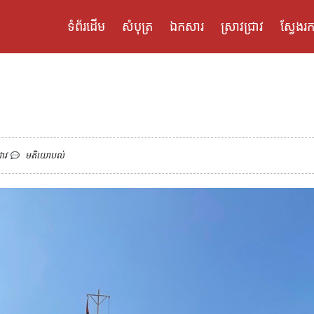
ទំព័រដើម
សំបុត្រ
ឯកសារ
ស្រាវជ្រាវ
ស្វែងរក
រាវ
មតិយោបល់