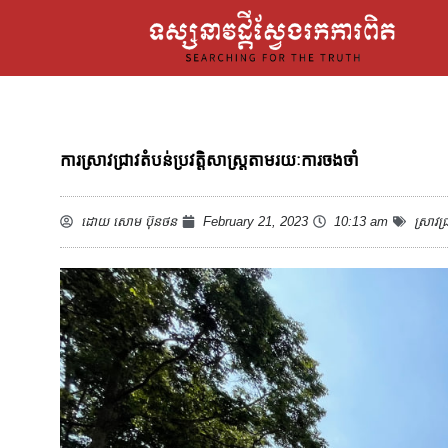
ការស្រាវជ្រាវតំបន់ប្រវត្តិសាស្រ្តតាមរយៈការចងចាំ
ដោយ
សោម ប៊ុនថន
February 21, 2023
10:13 am
ស្រាវជ្