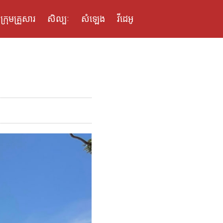
ក្រុមគ្រួសារ
សិល្បៈ
សំឡេង
វីដេអូ