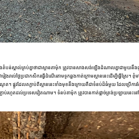
ក្នុងតំបន់ស្គាល់គ្រប់គ្នាថាជាស្ពានតាម៉ុក ត្រូវបានសាងសង់ឡើងដំណាលគ្នាជាមួយនឹងផ្
់ថ្ងៃប្រជាកសិករ​ធ្វើដំណើរតាមទូកឆ្លងកាត់ក្រោមស្ពាននេះដើម្បីធ្វើស្រែ។ ពុំមានផ
។ ផ្លូវដែលតភ្ជាប់ពីស្ពាននេះទាំងមុខនឹងក្រោយគឺជាទំនប់ដ៏ធំមួយ ដែលប្រើការ
់រហូតដល់ប្រទេសវៀតណាម។ ទំនប់តាម៉ុក ត្រូវបានកាត់ផ្តាច់ត្រង់ប្រឡាយនេះនៅដ