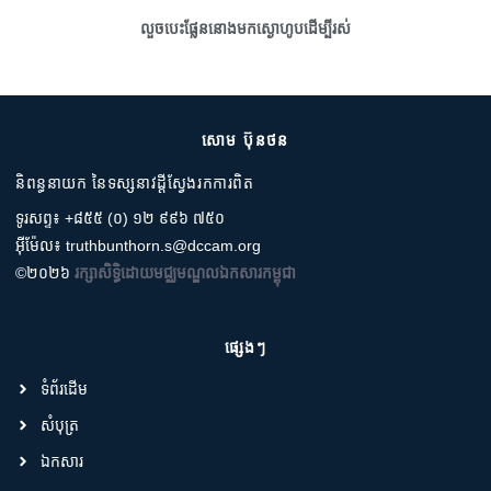
លួចបេះផ្លែននោងមកស្ងោហូបដើម្បីរស់
សោម ប៊ុនថន
និពន្ធនាយក នៃទស្សនាវដ្តីស្វែងរកការពិត
ទូរសព្ទ៖ +៨៥៥ (០) ១២ ៩៩៦ ៧៥០
អ៊ីម៉ែល៖ truthbunthorn.s@dccam.org
©២០២៦
រក្សាសិទ្ធិដោយមជ្ឈមណ្ឌលឯកសារកម្ពុជា
ផ្សេងៗ
ទំព័រដើម
សំបុត្រ
ឯកសារ