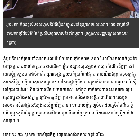
អួន អាត កំពុងផ្តល់បទសម្ភាសន៍អំពីរឿងរ៉ាវក្នុងរបបខ្មែរក្រហមដល់លោក ផេង ពង្សរ៉ាស៊ី
នាយកកម្មវិធីអប់រំពីអំពើប្រល័យពូជសាសន៍នៅកម្ពុជា។ (បណ្ណសារមជ្ឈមណ្ឌលឯកសារ
កម្ពុជា)
ខ្ញុំបូមទឹកដាក់ស្រូវប្រាំងរហូតដល់ដើមខែមករា ឆ្នាំ១៩៧៩ ខណៈដែលខ្មែរក្រហមកំពុងតែ
បញ្ជូនប្រជាជនទៅខេត្តភាគខាងលិច។ ខ្ញុំបានលួចរត់ត្រឡប់មកស្រុកកំណើតវិញ។ នៅ
ពេលខ្ញុំត្រឡប់មកដល់ពាក់កណ្តាលផ្លូវ ចូលបន់ស្រន់នៅវត្តបារាយណ៍អណ្តែតសូមឲ្យវត្ថុ
សាកសិទ្ធិជួយខ្ញុំបានសុខសប្បាយ។ នៅតាមផ្លូវខ្ញុំរើសបានត្រាក់ដែលមានឈ្មោះ ចាន់ ស៊ី
នៅក្នុងនោះដែរ ហើយខ្ញុំបានរើសយកមកអាន។ នៅក្នុងត្រាក់នោះបានសរសេរថា សូម
ឲ្យបងប្អូនទាំងអស់គ្នាត្រឡប់មកផ្ទះវិញ ប្រទេសយើងមានសន្តិភាពហើយ។ បងប្អូន
អាចមករស់នៅផ្ទះសម្បែងរបស់ខ្លួនវិញបាន។ នៅពេលខ្ញុំត្រឡប់មកដល់ភូមិកំណើត ខ្ញុំ
ឃើញអ្នកភូមិនាំគ្នាចូលរួមអបអរជ័យជម្នះលើរបបខ្មែរក្រហម និងមានការរាំច្រៀងយ៉ាង
សប្បាយ។
អត្ថបទ៖ ភួង សុខថា អ្នកស្ម័គ្រចិត្តមជ្ឈមណ្ឌលឯកសារខេត្តព្រៃវែង