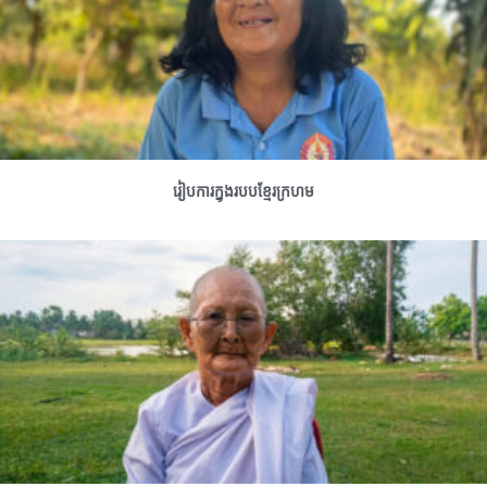
រៀបការក្នុងរបបខ្មែរក្រហម