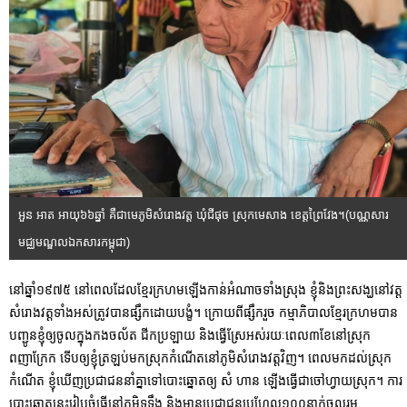
អួន អាត អាយុ៦៦ឆ្នាំ គឺជាមេភូមិសំរោងវត្ត ឃុំជីផុច ស្រុកមេសាង ខេត្តព្រៃវែង។(បណ្ណសារ
មជ្ឈមណ្ឌលឯកសារកម្ពុជា)
នៅឆ្នាំ១៩៧៥ នៅពេលដែលខ្មែរក្រហមឡើងកាន់អំណាចទាំងស្រុង ខ្ញុំនិងព្រះសង្ឃនៅវត្ត
សំរោងវត្តទាំងអស់ត្រូវបានផ្សឹកដោយបង្ខំ។ ក្រោយពីផ្សឹករួច កម្មាភិបាលខ្មែរក្រហមបាន
បញ្ជូនខ្ញុំឲ្យចូលក្នុងកងចល័ត ជីកប្រឡាយ និងធ្វើស្រែអស់រយៈពេល៣ខែនៅស្រុក
ពញាក្រែក ទើបឲ្យខ្ញុំត្រឡប់មកស្រុកកំណើតនៅភូមិសំរោងវត្តវិញ។ ពេលមកដល់ស្រុក
កំណើត ខ្ញុំឃើញប្រជាជននាំគ្នាទៅបោះឆ្នោតឲ្យ សំ ហាន ឡើងធ្វើជាចៅហ្វាយស្រុក។ ការ
បោះឆ្នោតនេះរៀបចំធ្វើនៅភូមិទទឹង និងមានប្រជាជនប្រហែល១០០នាក់ចូលរួម