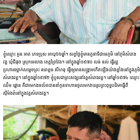
ខ្ញុំឈ្មោះ អួន អាត ភេទប្រុស អាយុ៦៦ឆ្នាំ។ សព្វថ្ងៃខ្ញុំមានតួនាទីជាមេភូមិ នៅភូមិសំរោង
វត្ត ឃុំជីផុច ស្រុកមេសាង ខេត្តព្រៃវែង។ នៅក្នុងឆ្នាំ១៩៧០ លន់ នល់ ធ្វើរដ្ឋ
ប្រហារទម្លាក់សម្តេចព្រះ នរោត្តម សីហនុ ធ្វើឲ្យ
មានសង្រ្គាមកើតឡើងយ៉ាងខ្លាំងនៅក្នុងភូមិ
សំរោងវត្ត។ នៅក្នុងឆ្នាំ១៩៧២ ខ្ញុំបួសជាព្រះសង្ឃនៅវត្តសំរោងវត្ត។ នៅឆ្នាំ១៩៧៤ ឈ្មោះ
ឈឹម ផ្លោន គឺជាមេកងចល័តបាននាំកូនទាហានចូលមកវាយរូបព្រះពុទ្ធបដិមាធ្វើពី
ស៊ីម៉ងត៍នៅក្នុងវត្តសំរោងវត្ត។