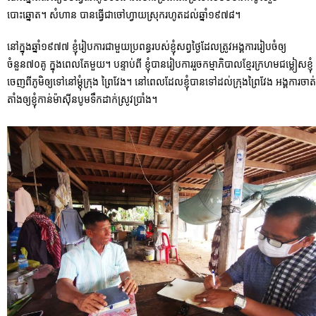
បោះឆ្នោត។ សំហាន បានធ្វើជាចៅហ្វាយស្រុករហូតដល់ឆ្នាំ១៩៧៨។
នៅក្នុងឆ្នាំ១៩៧៧ ខ្ញុំរៀបការជាមួយប្រពន្ធរបស់ខ្ញុំសព្វថ្ងៃដែលត្រូវអង្គការរៀបចំឲ្យ
ចំនួន៧០គូ ក្នុងពេលតែមួយ។ បន្ទាប់ពី ខ្ញុំបានរៀបការរួចកម្មាភិបាលខ្មែរក្រហមជម្លៀសខ្ញុំ
ចេញពីភូមិឲ្យទៅនៅម្តុំក្រុង ព្រៃវែង។ នៅពេលដែលខ្ញុំបានទៅដល់ក្រុងព្រៃវែង អង្គការចាត់
តាំងឲ្យខ្ញុំកាន់ម៉ាស៊ីនបូមទឹកដាក់ស្រូវប្រាំង។