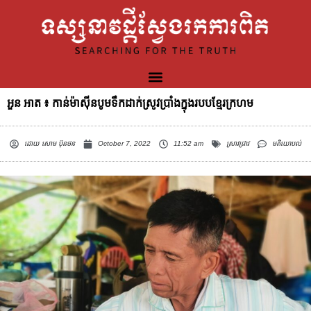
អួន អាត ៖ កាន់ម៉ាស៊ីនបូមទឹកដាក់ស្រូវប្រាំងក្នុងរបបខ្មែរក្រហម
ដោយ
សោម ប៊ុនថន
October 7, 2022
11:52 am
ស្រាវជ្រាវ
មតិយោបល់