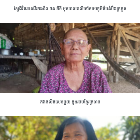
ខ្សែជីវិតរបស់វីរកងទ័ព ថន ភិទិ មុនពេលពលីនៅសមរភូមិតំបន់បឹងត្រកួន
កងចល័តលេខមួយ ក្នុងរបបខ្មែរក្រហម