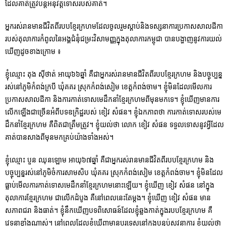
ដែលគាត់ត្រូវបន្តអនុវត្តទោសរបស់គាត់។
អ្នករស់រានមានជីវិតពីរបបខ្មែរក្រហមដែលចូលរួមស្តាប់និងទស្សនាការប្រកាសសាលដីកា
របស់តុលាការកំពូលនៃអង្គជំនុំជម្រះវិសាមញ្ញក្នុងតុលាការកម្ពុជា បានបង្ហាញនូវការយល់
ឃើញដូចខាងក្រោម ៖
ខ្ញុំឈ្មោះ តុង ស៊ីថាត់ អាយុ៦៦ឆ្នាំ គឺជាអ្នករស់រានមានជីវិតពីរបបខ្មែរក្រហម និងបច្ចុប្បន្ន
រស់នៅភូមិកំពង់ក្របី ឃុំគគរ ស្រុកកំពង់សៀម ខេត្តកំពង់ចាម។ ខ្ញុំមិនដែលមើលការ
ប្រកាសសាលដីកា និងការកាត់ទោសមេដឹកនាំខ្មែរក្រហមពីមុនមកទេ។ ខ្ញុំឃើញមានការ
លើកឡើងជាច្រើនអំពីបទឧក្រិដ្ឋរបស់ ខៀវ សំផន។ ខ្ញុំឯកភាពថា ការកាត់ទោសរបស់មេ
ដឹកនាំខ្មែរក្រហម គឺពិតជាត្រឹមត្រូវ។ ខ្ញុំយល់ថា លោក ខៀវ សំផន ទទួលទោសនូវអ្វីដែល
គាត់បានសាងពីមុនមកគ្រប់យ៉ាងទាំងអស់។
ខ្ញុំឈ្មោះ បួន ឈុនឡោម អាយុ៦៧ឆ្នាំ គឺជាអ្នករស់រានមានជីវិតពីរបបខ្មែរក្រហម និង
បច្ចុប្បន្នរស់នៅភូមិចំការសាមសិប ឃុំគគរ ស្រុកកំពង់សៀម ខេត្តកំពង់ចាម។ ខ្ញុំមិនដែល
ធ្លាប់មើលការកាត់ទោសមេដឹកនាំខ្មែរក្រហមនោះឡើយ។ ខ្ញុំឃើញ ខៀវ សំផន នៅក្នុង
តុលាការខ្មែរក្រហម ជាលើកដំបូង គឺនៅពេលនេះតែម្ដង។ ខ្ញុំឃើញ ខៀវ សំផន មាន
សភាពជរា និងធាត់។ ខ្ញុំនឹកឃើញបទពិសោធន៍ដែលខ្ញុំឆ្លងកាត់ក្នុងរបបខ្មែរក្រហម គឺ
វេទនាខ្លាំងណាស់។ នៅពេលដែលខ្ញុំឃើញមានបរទេសនៅក្នុងបន្ទប់សវនាការ ខ្ញុំយល់ថា