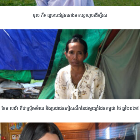
ឌុល ភី៖ លួចបេះផ្លែននោងមកស្ងោហូបដើម្បីរស់
ខែម សារី៖ គឺជាស្រ្តីមេម៉ាយ និងប្រជាជនភៀសសឹកនៃជម្លោះព្រំដែនកម្ពុជា-ថៃ ឆ្នាំ២០២៥