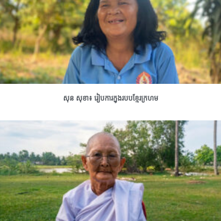
សុន សុខា៖ រៀបការក្នុងរបបខ្មែរក្រហម