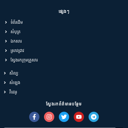
ផ្សេងៗ
ទំព័រដើម
សំបុត្រ
ឯកសារ
ស្រាវជ្រាវ
ស្វែងរកក្រុមគ្រួសារ
សិល្បៈ
សំឡេង
វីដេអូ
ស្វែងរកព័ត៌មានបន្ថែម