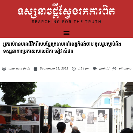
អ្នករស់រានមានជីវិតពីរបបខ្មែរក្រហមនៅខេត្តកំពង់ចាម ចូលរួមស្តាប់និង
ទស្សនាការប្រកាសសាលដីកា ខៀវ សំផន
ដោយ
សោម ប៊ុនថន
September 22, 2022
1:24 pm
ស្រាវជ្រាវ
មតិយោបល់