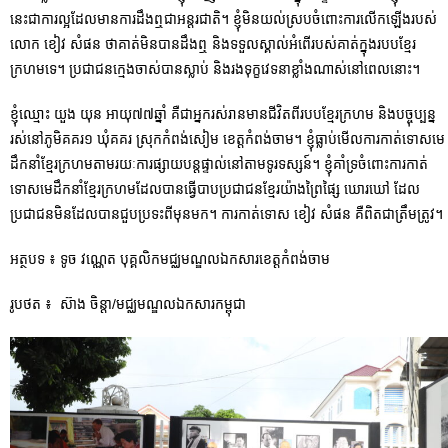
នេះជាការល្អដែលមានការដឹងឮជាអន្តរជាតិ។ ខ្ញុំមិនយល់ស្របចំពោះការលើកឡើងរបស់
លោក ខៀវ សំផន ថាគាត់មិនបានដឹងឮ និងទទួលស្គាល់អំពើរបស់គាត់ក្នុងរបបខ្មែរ
ក្រហមទេ។ ប្រជាជនក្មេងចាស់បានស្លាប់ និងរងទុក្ខវេទនាខ្លាំងណាស់នៅពេលនោះ។
ខ្ញុំឈ្មោះ យួង យុន អាយុ៧៧ឆ្នាំ គឺជាអ្នករស់រានមានជីវិតពីរបបខ្មែរក្រហម និងបច្ចុប្បន្ន
រស់នៅភូមិគគរ១ ឃុំគគរ ស្រុកកំពង់សៀម ខេត្តកំពង់ចាម។ ខ្ញុំធ្លាប់មើលការកាត់ទោសមេ
ដឹកនាំខ្មែរក្រហមតាមរយៈការផ្សាយបន្តផ្ទាល់នៅតាមទូរទស្សន៍។ ខ្ញុំគាំទ្រចំពោះការកាត់
ទោសមេដឹកនាំខ្មែរក្រហមដែលបានធ្វើបាបប្រជាជនខ្មែរយ៉ាងព្រៃផ្សៃ ឃោរឃៅ ដែល
ប្រជាជនមិនដែលបានជួបប្រទះពីមុនមក។ ការកាត់ទោស ខៀវ សំផន គឺពិតជាត្រឹមត្រូវ។
អត្ថបទ ៖ ទូច វណ្ណេត បុគ្គលិកមជ្ឈមណ្ឌលឯកសារខេត្តកំពង់ចាម
រូបថត ៖ ស៊ាង ចិន្តា/មជ្ឈមណ្ឌលឯកសារកម្ពុជា