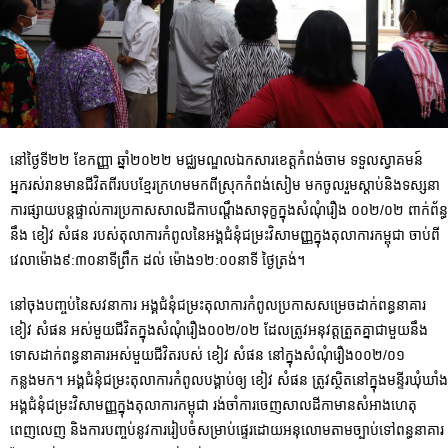
នៅថ្ងៃទី២២ ខែកញ្ញា ឆ្នាំ២០២២ មជ្ឈមណ្ឌលឯកសារខេត្តកំពង់ចាម ទទួលស្វាគមន៍
អ្នករស់រានមានជីវិតពីរបបខ្មែរក្រហមមកពីស្រុកកំពង់សៀម មកចូលរួមស្តាប់និងទស្សនា
ការផ្សាយបន្តផ្ទាល់ការប្រកាសសាល
ដីកាបណ្តឹងសាទុក្ខក្នុងសំណុំរឿង ០០២/០២ ពាក់ព័ន្ធ
នឹង ខៀវ សំផន របស់តុលាការកំពូលនៃអង្គជំនុំជម្រះវិសាមញ្ញក្នុងតុលាការកម្ពុជា ចាប់ពី
វេលាម៉ោង៩:៣០នាទីព្រឹក ដល់ ម៉ោង១២:០០នាទី ថ្ងៃត្រង់។
នៅចុងបញ្ចប់នៃសវនាការ អង្គជំនុំជម្រះតុលាការកំពូលប្រកាសសម្រេចដាក់ពន្ធនា​គារ
ខៀវ សំផន អស់មួយជីវិតក្នុងសំណុំរឿង០០២/០២ ដែលត្រូវអនុវត្តត្រួតគ្នាជាមួយនឹង
ទោសដាក់ពន្ធនាគារអស់មួយជីវិតរបស់ ខៀវ សំផន នៅក្នុងសំណុំរឿង០០២/០១
កន្លងមក។ អង្គជំនុំជម្រះតុលាការកំពូលបង្គាប់ឲ្យ ខៀវ សំផន ត្រូវស្ថិតនៅក្នុងមន្ទីរឃុំឃាំង
អង្គជំនុំជម្រះវិសាមញ្ញក្នុងតុលាការកម្ពុជា រង់ចាំការចេញសាលដីកាមានសំអាងហេតុ
ពេញលេញ និងការបញ្ចប់នូវការរៀបចំសម្រាប់ផ្ទេរដោយអនុលោមតាមច្បាប់ទៅពន្ធនាគារ