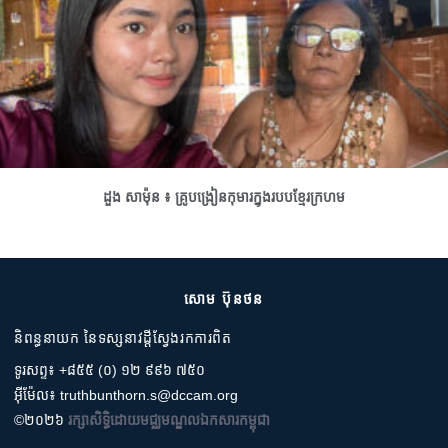
ដួង សាម៉ុន ៖ គ្រូបង្រៀនកុមារក្នុងរបបខ្មែរក្រហម
សោម ប៊ុនថន
និពន្ធនាយក នៃទស្សនាវដ្តីស្វែងរកការពិត
ទូរសព្ទ៖ +៨៥៥ (០) ១២ ៩៩៦ ៧៥០
អ៊ីម៉ែល៖ truthbunthorn.s@dccam.org
©២០២៦
រក្សាសិទ្ធិដោយមជ្ឈមណ្ឌលឯកសារកម្ពុជា