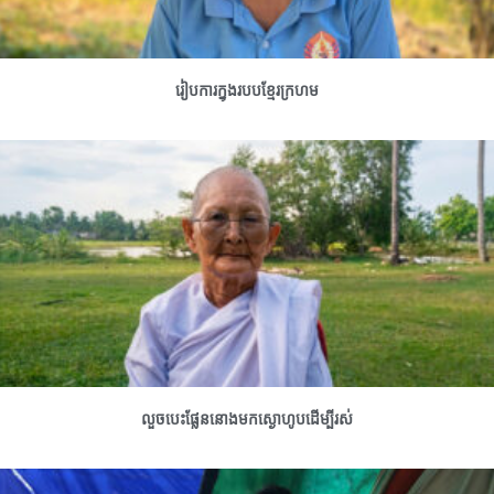
រៀបការក្នុងរបបខ្មែរក្រហម
លួចបេះផ្លែននោងមកស្ងោហូបដើម្បីរស់