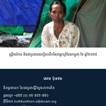
ស្រ្តីមេម៉ាយ និងជាប្រជាជនភៀសសឹកនៃជម្លោះព្រំដែនកម្ពុជា-ថៃ ឆ្នាំ២០២៥
សោម ប៊ុនថន
និពន្ធនាយក នៃទស្សនាវដ្តីស្វែងរកការពិត
ទូរសព្ទ៖ +៨៥៥ (០) ១២ ៩៩៦ ៧៥០
អ៊ីម៉ែល៖ truthbunthorn.s@dccam.org