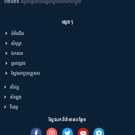
©២០២៦
រក្សាសិទ្ធិដោយមជ្ឈមណ្ឌលឯកសារកម្ពុជា
ផ្សេងៗ
ទំព័រដើម
សំបុត្រ
ឯកសារ
ស្រាវជ្រាវ
ស្វែងរកក្រុមគ្រួសារ
សិល្បៈ
សំឡេង
វីដេអូ
ស្វែងរកព័ត៌មានបន្ថែម