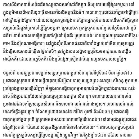
កាលពីជំនាន់បារាំងឃុំគគីរមានប្រជាជនរស់នៅតិចតួច និងប្រកបរបធ្វើស្រែចម្ការ។ នៅ
ក្នុងភូមិមានដើមគគីរដុះច្រើនមានទាំងដើមតូចនិងធំ។ កាលនោះប្រជាជននាំគ្នាទៅធ្វើស្រែ
នៅត្រើយម្ខាងព្រែក។ ដោយសារគ្មានស្ពានឆ្លងកាត់ព្រែកអ្នកភូមិបានយកដើមគគីរធ្វើស្ពាន
សម្រាប់ដើរឆ្លងព្រែកទៅធ្វើស្រែចម្ការ។ ក្រោយមក អ្នកស្រុកបាននាំគ្នាហៅភូមិនេះថា ភូមិ
គគីរ។ បារាំងបានមកធ្វើចម្ការកៅស៊ូនៅឃុំគគីរ ស្រុកមេមត់ ដោយជួលកម្មករជនជាតិខ្មែរ-
ចាម និងវៀតណាមធ្វើការ។ នៅក្នុងឃុំគគីរមានជនជាតិបារាំងម្នាក់នៅមើលការខុសត្រូវ
និងធ្វើរបាយការណ៍ផ្ញើទៅថ្នាក់លើ។ នៅក្នុងរបបសង្គមរាស្រ្តនិយមអាជ្ញាធរបានបង្កើត
ជាឃុំគគីរ ដោយមានភូមិគគីរ និងភូមិផ្សេងៗទៀតជាចំណុះរហូតមកដល់សព្វថ្ងៃ។
បន្ទាប់ពី មានរដ្ឋប្រហារទម្លាក់សម្តេចព្រះនរោត្តម សីហនុ នៅថ្ងៃទី១៨ មីនា ឆ្នាំ១៩៧០
ប្រជាជនស្រុកមេមត់បានធ្វើបាតុកម្មដើម្បីទាមទារឲ្យសម្តេចព្រះ នរោត្តម សីហនុ ចូលមក
គ្រប់គ្រងប្រទេសឡើងវិញ។ អំឡុងពេលធ្វើបាតុកម្មមានការប៉ះទង្គិចគ្នារវាងទាហាន លន់
នល់ និងប្រជាជនដែលគាំទ្រសម្តេចព្រះ នរោត្តម សីហនុ។ ខណៈពេលនោះ មានទាំង
ប្រជាជនដែលគាំទ្រសម្តេចសីហនុ និងទាហាន លន់ នល់ រងរបួស។ ទាហានលន់ នល់
មានកាំភ្លើងគ្រប់គ្នា។ ចំណែកប្រជាជនមានតែ កាំបិត ពូថៅ និងដំបង។ ប្រជាជនធ្វើ
បាតុកម្មនៅខ្នងក្រពើ ស្រុកមេមត់អស់រយៈពេល៣ថ្ងៃទើបឈប់។ នៅតាមដងផ្លូវប្រជាជន
នាំគ្នាស្រែកថា “ជ័យយោសម្តេចឪអ្នកណាមិនទៅកាប់ចោល” ។ ពេលបាតុកម្មចប់ប្រជា
ជននាំគ្នាត្រឡប់មកផ្ទះធ្វើស្រែចម្ការរៀងៗខ្លួនវិញ។ នៅក្នុងឆ្នាំ១៩៧០ ដដែល ទាហាន