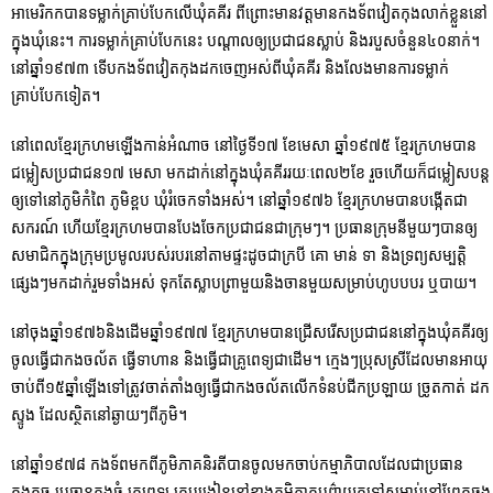
អាមេរិកកបានទម្លាក់គ្រាប់បែកលើឃុំគគីរ ពីព្រោះមានវត្តមានកងទ័ពវៀតកុងលាក់ខ្លួននៅ
ក្នុងឃុំនេះ។ ការទម្លាក់គ្រាប់បែកនេះ បណ្តាលឲ្យប្រជាជនស្លាប់ និងរបួសចំនួន៤០នាក់។
នៅឆ្នាំ១៩៧៣ ទើបកងទ័ពវៀតកុងដកចេញអស់ពីឃុំគគីរ និងលែងមានការទម្លាក់
គ្រាប់បែកទៀត។
នៅពេលខ្មែរក្រហមឡើងកាន់អំណាច នៅថ្ងៃទី១៧ ខែមេសា ឆ្នាំ១៩៧៥ ខ្មែរក្រហមបាន
ជម្លៀសប្រជាជន១៧ មេសា មកដាក់នៅក្នុងឃុំគគីររយៈពេល២ខែ រួចហើយក៏ជម្លៀសបន្ត
ឲ្យទៅនៅភូមិកំពៃ ភូមិខ្ពប ឃុំរំចេកទាំងអស់។ នៅឆ្នាំ១៩៧៦ ខ្មែរក្រហមបានបង្កើតជា
សករណ៍ ហើយខ្មែរក្រហមបានបែងចែកប្រជាជនជាក្រុមៗ។ ប្រធានក្រុមនីមួយៗបានឲ្យ
សមាជិកក្នុងក្រុមប្រមូលរបស់របរនៅតាមផ្ទះដូចជាក្របី គោ មាន់ ទា និងទ្រព្យសម្បត្តិ
ផ្សេងៗមកដាក់រួមទាំងអស់ ទុកតែស្លាបព្រាមួយនិងចានមួយសម្រាប់ហូបបបរ ឬបាយ។
នៅចុងឆ្នាំ១៩៧៦និងដើមឆ្នាំ១៩៧៧ ខ្មែរក្រហមបានជ្រើសរើសប្រជាជននៅក្នុងឃុំគគីរឲ្យ
ចូលធ្វើជាកងចល័ត ធ្វើទាហាន និងធ្វើជាគ្រូពេទ្យជាដើម។ ក្មេងៗប្រុសស្រីដែលមានអាយុ
ចាប់ពី១៥ឆ្នាំឡើងទៅត្រូវចាត់តាំងឲ្យធ្វើជាកងចល័តលើកទំនប់ជីកប្រឡាយ ច្រូតកាត់ ដក
ស្ទូង ដែលស្ថិតនៅឆ្ងាយៗពីភូមិ។
នៅឆ្នាំ១៩៧៨ កងទ័ពមកពីភូមិភាគនិរតីបានចូលមកចាប់កម្មាភិបាលដែលជាប្រធាន
កងតូច ប្រធានកងធំ គ្រូពេទ្យ គ្រូបង្រៀននៅខាងភូមិភាគបូព៌ាយកទៅសម្លាប់នៅព្រែកឆ្លូង