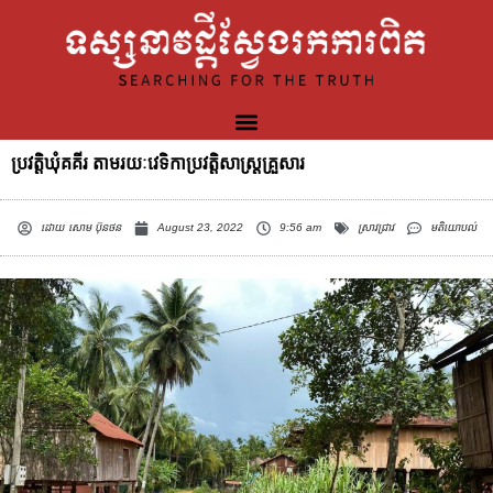
ប្រវត្តិឃុំគគីរ តាមរយៈវេទិកាប្រវត្តិសាស្រ្តគ្រួសារ
ដោយ
សោម ប៊ុនថន
August 23, 2022
9:56 am
ស្រាវជ្រាវ
មតិយោបល់