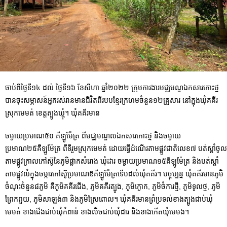
ចាប់ពីថ្ងៃទី១៤ ដល់ ថ្ងៃទី១៦ ខែសីហា ឆ្នាំ២០២២ ក្រុមការងារមជ្ឈមណ្ឌឯកសារកោះថ្ម
បានចុះសម្ភាសន៍អ្នករស់រានមានជីវិតពីរបបខ្មែរក្រហមចំនួន១២គ្រួសារ នៅក្នុងឃុំគគីរ
ស្រុកមេមត់ ខេត្តត្បូងឃ្មុំ។ ឃុំគគីរមាន
ចម្ងាយប្រមាណ៥០ គីឡូម៉ែត្រ ពីមជ្ឈមណ្ឌលឯកសារកោះថ្ម និងចម្ងាយ
ប្រមាណ២៥គីឡូម៉ែត្រ ពីទីរួមស្រុកមេមត់ ដោយធ្វើដំណើរតាមផ្លូវជាតិលេខ៧ បត់ស្តាំចូល
តាមផ្លូវក្រាលកៅស៊ូនៃភូមិផ្លាកសំរោង ឃុំដារ ចម្ងាយប្រមាណ១៥គីឡូម៉ែត្រ និងបត់ស្តាំ
តាមផ្លូវលំក្នុងចម្ការកៅស៊ូប្រមាណ៥គីឡូម៉ែត្រទើបដល់ឃុំគគីរ។ បច្ចុប្បន្ន ឃុំគគីរមានភូមិ
ចំណុះចំនួន៨ភូមិ គឺភូមិគគីរជើង, ភូមិគគីរត្បូង, ភូមិក្ងោក, ភូមិចំការថ្មី, ភូមិទូលថ្ម, ភូមិ
ព្រែកពួយ, ភូមិសាឡង់៣ និងភូមិស្រែពោល។ ឃុំគគីរមានព្រំ­­­­­­ប្រទល់ខាងត្បូងជាប់ឃុំ
មេមត់ ខាងជើងជាប់ឃុំកំពាន់ ខាងលិចជាប់ឃុំដារ និងខាងកើតឃុំមេមង។