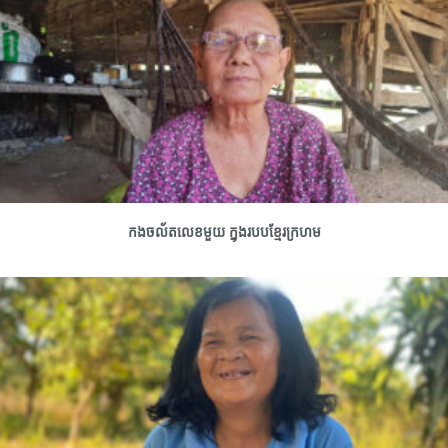
កងចល័តលេខមួយ ក្នុងរបបខ្មែរក្រហម