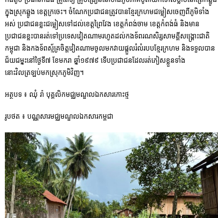
ក្នុងស្រុកឆ្លូង ខេត្តក្រចេះ។ ចំណែកប្រជាជនត្រូវបានខ្មែរក្រហមជម្លៀសចេញពីភូមិទាំង
អស់ ប្រជាជនខ្លះជម្លៀសទៅដល់ខេត្តព្រៃវែង ខេត្តកំពង់ចាម ខេត្តកំពង់ធំ និងមាន
ប្រជាជនខ្លះបានរត់ទៅប្រទេសវៀតណាមរហូតដល់កងទ័ពរណសិរ្សសាមគ្គីសង្រ្គោះជាតិ
កម្ពុជា និងកងទ័ពស្ម័គ្រចិត្តវៀតណាមចូលមកវាយផ្តួលរំលំរបបខ្មែរក្រហម និងទទួលបាន
ជ័យជម្នះនៅថ្ងៃទី៧ ខែមករា ឆ្នាំ១៩៧៩ ទើបប្រជាជនដែលរត់ភៀសខ្លួនទាំង
នោះវិលត្រឡប់មកស្រុកភូមិវិញ។
អត្ថបទ ៖ ឈុំ រ៉ា បុគ្គលិកមជ្ឈមណ្ឌលឯកសារកោះថ្ម
រូបថត ៖ បណ្ណសារមជ្ឈមណ្ឌលឯកសារកម្ពជា