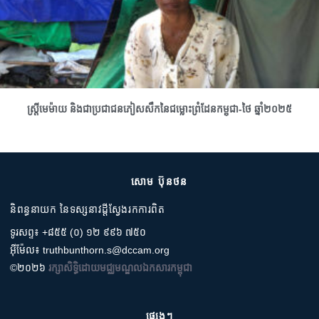
ស្រ្តីមេម៉ាយ និងជាប្រជាជនភៀសសឹកនៃជម្លោះព្រំដែនកម្ពុជា-ថៃ ឆ្នាំ២០២៥
សោម ប៊ុនថន
និពន្ធនាយក នៃទស្សនាវដ្តីស្វែងរកការពិត
ទូរសព្ទ៖ +៨៥៥ (០) ១២ ៩៩៦ ៧៥០
អ៊ីម៉ែល៖ truthbunthorn.s@dccam.org
©២០២៦
រក្សាសិទ្ធិដោយមជ្ឈមណ្ឌលឯកសារកម្ពុជា
ផ្សេងៗ