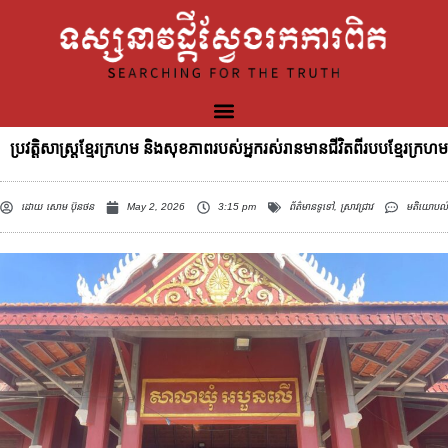
ប្រវត្តិសាស្រ្តខ្មែរក្រហម និងសុខភាពរបស់អ្នករស់រានមានជីវិតពីរបបខ្មែរក្រហម
ដោយ
សោម ប៊ុនថន
May 2, 2026
3:15 pm
ព័ត៌មានទូទៅ
,
ស្រាវជ្រាវ
មតិយោបល់