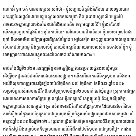
លោកអ៊ំ ទួន ចក់ បានមានប្រសាសន៍ថា «ខ្ញុំសប្បាយចិត្តនិងរំភើបនៅពេលទទួលបាន
រទេះរុញដែលផ្តល់ដោយមជ្ឈមណ្ឌលឯកសារកម្ពុជា និងព្រះរាជបណ្ណាល័យហ្លួងម៉ែ
តាមរយៈមជ្ឈមណ្ឌលចងចាំជនជាតិដើមភាគតិច ខេត្តមណ្ឌលគិរី។ ខ្ញុំដេកតែនៅ
លើកន្ទេលមួយកន្លែងជិត២ឆ្នាំមកហើយ។ នៅពេលបានជិះលើរទេះ ខ្ញុំអាចចេញទៅខាង
ក្រៅ និងអាចមើលឃើញធម្មជាតិស្រស់បំព្រង។ ម្យ៉ាងទៀត រទេះរុញនេះអាចកាត់បន្ថយការ
លំបាកដល់ប្រពន្ធ និងកូនរបស់ខ្ញុំ ដោយមិនសូវចំណាយពេលរបស់គាត់មកថែទាំខ្ញុំ។ ខ្ញុំ
អាចរុញរទេះបានដោយខ្លួនឯងនៅពេលចង់ទៅណាមកណា»។
ចាប់តាំងពីឆ្នាំ២០២១ រទេះរុញចំនួន១៥គ្រឿងត្រូវបានប្រគល់ជូនដល់ឃុំអបួន
ដើម្បីចែកជូនដល់ជនពិការដោយសារសង្រ្គាម។ លើសពីនេះការពិនិត្យសុខភាពនិងការ
អប់រំពីសុខភាពត្រូវបានធ្វើឡើងចាប់ពីថ្ងៃទី១១ ដល់ ថ្ងៃទី១៣ ខែមិថុនា ឆ្នាំ២០២៤
សម្រាប់អ្នករស់រានមានជីវិតពីរបបខ្មែរក្រហមចំនួន២០០នាក់ នៅឃុំអបួន ស្រុកកោះញែក
ដោយមានការសហការពីក្រុមគ្រូពេទ្យនៃមន្ទីរពេទ្យខេវី ខេត្តត្បូងឃ្មុំ និងអ្នកស្ម័គ្រចិត្ត
មជ្ឈមណ្ឌលឯកសារកម្ពុជា។ អ្នករស់រានមានជីវិតពីរបបខ្មែរក្រហម ដែលបានចែករំលែក
សាច់រឿងនៅក្នុងរបបខ្មែរក្រហមជាមួយអ្នកស្ម័គ្រចិត្តរបស់មជ្ឈមណ្ឌលឯកសារកម្ពុជា នៅ
ចន្លោះឆ្នាំ២០២១និងឆ្នាំ២០២៤ ត្រូវបានជ្រើសរើសឱ្យមកទទួលការពិនិត្យសុខភាពដោយ
ឥតគិតថ្លៃ និងបន្ទាប់មកគឺទទួលបានការអប់រំអំពីការថែទាំសុខភាពជាប្រចាំថ្ងៃ។ ការងារ