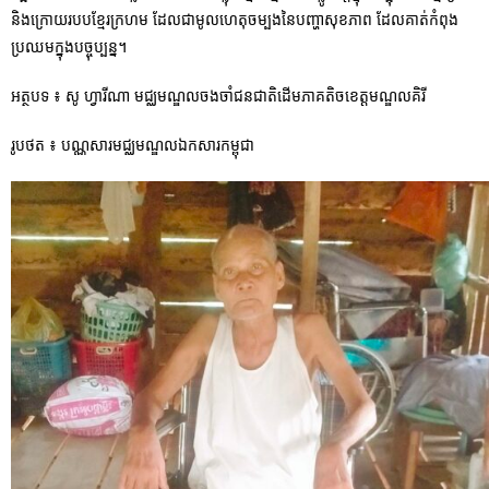
និងក្រោយរបបខ្មែរក្រហម ដែលជាមូលហេតុចម្បងនៃបញ្ហាសុខភាព ដែលគាត់កំពុង
ប្រឈមក្នុងបច្ចុប្បន្ន។
អត្ថបទ ៖ សូ ហ្វារីណា មជ្ឈមណ្ឌលចងចាំជនជាតិដើមភាគតិចខេត្តមណ្ឌលគិរី
រូបថត ៖ បណ្ណសារមជ្ឈមណ្ឌលឯកសារកម្ពុជា