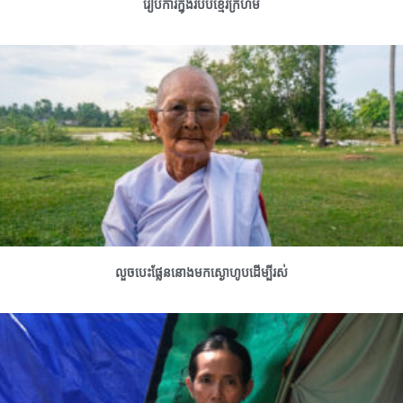
រៀបការក្នុងរបបខ្មែរក្រហម
លួចបេះផ្លែននោងមកស្ងោហូបដើម្បីរស់