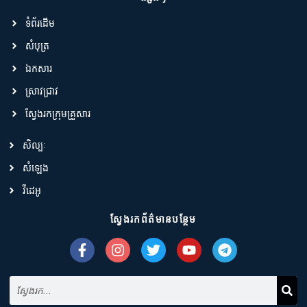
ទំព័រដើម
សំបុត្រ
ឯកសារ
ស្រាវជ្រាវ
ស្វែងរកក្រុមគ្រួសារ
សិល្បៈ
សំឡេង
វីដេអូ
ស្វែងរកព័ត៌មានបន្ថែម