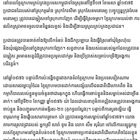
នៅពេលខ្មែរក្រហមគ្រប់គ្រងប្រទេសកម្ពុជាទាំងស្រុងនៅថ្ងៃទី១៧ ខែមេសា ឆ្នាំ១៩៧៥
ប្រជាជនដែលរស់នៅស្រុកអូររាំង ស្រុកកែវសីមា ស្រុកសែនមនោរម្យ (បច្ចុប្បន្នក្រុងសែន
មនោរម្យ) ត្រូវបានជម្លៀសទៅស្រុកកោះញែក ដើម្បីធ្វើស្រែចម្ការ។ ខ្មែរក្រហមយល់ថា ការ
ផលិតស្រូវអាចទទួលបានទិន្នផលខ្ពស់ និងដើម្បីងាយស្រួលគ្រប់គ្រងប្រជាជន។
ប្រជាជនត្រូវបានចាត់តាំងឱ្យលើកទំនប់ និងជីកប្រឡាយ និងធ្វើស្រែនៅឃុំស្រែហ៊ុយ
និងឃុំផ្សេងទៀតនៅក្នុងស្រុកកោះញែក។ សត្វពាហន និងរបស់របររបស់អ្នកដែលត្រូវបាន
ជម្លៀស រួមមានសត្វដំរីត្រូវបានប្រមូលដាក់រួម និងប្រើប្រាស់សម្រាប់បម្រើឱ្យអង្គការ
បដិវត្តន៍។
នៅឆ្នាំ១៩៧៦ បន្ទាប់ពីការប៉ះទង្គិចគ្នារវាងកងទ័ពខ្មែរក្រហម និងប្រទេសវៀតណាម
ដោយសារជម្លោះព្រំដែន ខ្មែរក្រហមបានដាក់ការសង្ស័យលើជនជាតិដើមភាគតិច និង
កម្មាភិបាលរបស់ខ្លួនមួយចំនួនថាជារនុកក្នុង ហើយធ្វើការចាប់ខ្លួននិងសម្លាប់អស់ជាច្រើន
នាក់។ នៅថ្ងៃទី២០ ខែកញ្ញា ឆ្នាំ១៩៧៦ យ៉ា ដែលជាលេខាភូមិភាគឦសានត្រូវបានអង្គការ
ចាប់ខ្លួន និងបញ្ជូនមកកាន់មន្ទីរស-២១ (គុកទួលស្លែង)។ បន្ទាប់ពីការសួរចម្លើយ ធ្វើ
ទារុណកម្ម និងឆ្លើយសារភាពរួចមក យ៉ា ត្រូវបានអង្គការសម្លាប់នៅឆ្នាំ១៩៧៧។ យោង
តាមការស្រាវជ្រាវរបស់ អ្នកស្រី សារ៉ា ខូម និង លោក សឹម សុរិយា ទៅលើការបន្សុទ្ធកម្ម
របស់ខ្មែរក្រហមនៅក្នុងតំបន់១០៥ ខ្មែរក្រហមចោទប្រកាន់ជនជាតិដើមភាគតិចដែលខ្លួន