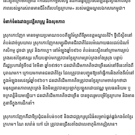
នេះសិ្ថតក្រោមគម្រោង «ការលើកកម្ពស់សិទ្ធិ និងការធ្វើឱ្យប្រសើរឡើងនូវស្ថានភាពសុខ
ភាពរបស់អ្នករស់រានមានជីវិតពីរបបខ្មែរក្រហម» របស់មជ្ឈមណ្ឌលឯកសារកម្ពុជា។
ទំនាក់ទំនងរវាងប្រវត្តិសាស្រ្ត និងសុខភាព
ស្រុកកោះញែក មានចម្ងាយប្រមាណ១០០គីឡូម៉ែត្រពីទីរួមខេត្តមណ្ឌលគិរី។ ថ្វីបើស្ថិតនៅ
តំបន់ដាច់ស្រយាល ស្រុកកោះញែកសម្បូរដីមានជីវជាតិដែលអំណោយផលដល់ដំណាំ
កសិកម្ម ដូចជា ស្រូវ និងកាហ្វេ។ នៅអំឡុងឆ្នាំ១៩៦០ តំបន់នេះស្ថិតនៅក្រោមការគ្រប់
គ្រងរបស់ខ្មែរឥស្សរ ហើយបន្ទាប់មកត្រូវបានខ្មែរក្រហមគ្រប់គ្រងទាំងស្រុង បន្ទាប់
ពីរដ្ឋប្រហារថ្ងៃទី១៨ ខែមីនា ឆ្នាំ១៩៧០។ ជនជាតិដើមភាគតិចជាច្រើនរស់នៅទីនេះតាំងពី
បុរាណមក។ ក្រោយមកមានជនជាតិខ្មែរ ដែលត្រូវបានបញ្ជូនឱ្យទៅធ្វើការនិងតាំងទីលំនៅ
ក្នុងអំឡុងទសវត្សរ៍ឆ្នាំ១៩៦០។ ជនជាតិដើមភាគតិចត្រូវបានខ្មែរក្រហមចាត់ទុកថាជា
មនុស្សមានភាពស្មោះត្រង់ និងមិនត្រូវបានប្រឡាក់ប្រឡូសដោយវណ្ណៈមូលធននិយម ឬ
ចក្រពត្តិនិយមឡើយ។ ជនជាតិដើមភាគតិចជាច្រើន បានចូលរួមបម្រើខ្មែរក្រហម និងមាន
តួនាទីក្នុងការដឹកនាំ។
ស្រុកកោះញែកគឺជាទីប្រជុំជនតំបន់១០៥ និងជាជង្រុកស្រូវដ៏ធំសម្រាប់ផ្គត់ផ្គង់កងទ័ពខ្មែរ
ក្រហម។ ណៃ សារ៉ាន់ ហៅ យ៉ា ត្រូវបានជ្រើសតាំងជាលេខាភូមិភាគឦសាន។