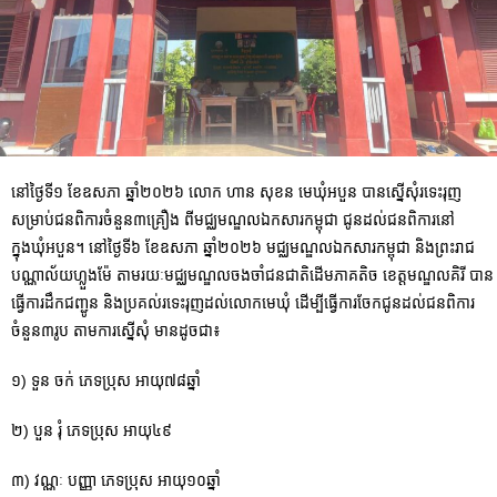
នៅថ្ងៃទី១ ខែឧសភា ឆ្នាំ២០២៦ លោក ហាន សុខន មេឃុំអបួន បានស្នើសុំរទេះរុញ
សម្រាប់ជនពិការចំនួន៣គ្រឿង ពីមជ្ឈមណ្ឌលឯកសារកម្ពុជា ជូនដល់ជនពិការនៅ
ក្នុងឃុំអបួន។ នៅថ្ងៃទី៦ ខែឧសភា ឆ្នាំ២០២៦ មជ្ឈមណ្ឌលឯកសារកម្ពុជា និងព្រះរាជ
បណ្ណាល័យហ្លួងម៉ែ តាមរយៈមជ្ឈមណ្ឌលចងចាំជនជាតិដើមភាគតិច ខេត្តមណ្ឌលគិរី បាន
ធ្វើការដឹកជញ្ជូន និងប្រគល់រទេះរុញដល់លោកមេឃុំ ដើម្បីធ្វើការចែកជូនដល់ជនពិការ
ចំនួន៣រូប តាមការស្នើសុំ មានដូចជា៖
១) ទួន ចក់ ភេទប្រុស អាយុ៧៨ឆ្នាំ
២) បួន រុំ ភេទប្រុស អាយុ៤៩
៣) វណ្ណៈ បញ្ញា ភេទប្រុស អាយុ១០ឆ្នាំ