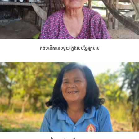
កងចល័តលេខមួយ ក្នុងរបបខ្មែរក្រហម