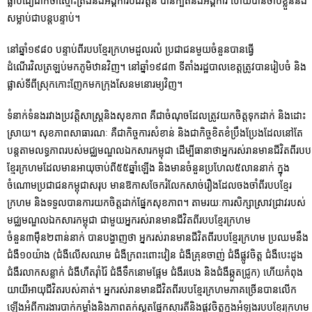
ធ្លាប់ជឿជាក់ថាស្មោះត្រង់នឹងអង្គការបដិវត្តន៍ បានក្បត់នឹងអង្គការ ហើយបានចាប់ខ្លួននិង
សម្លាប់ជាបន្តបន្ទាប់។
នៅឆ្នាំ១៩៨០ បន្ទាប់ពីរបបខ្មែរក្រហមដួលរលំ ប្រជាជនមួយចំនួនបានធ្វើ
ដំណើរវិលត្រឡប់មកភូមិឋានវិញ។ នៅឆ្នាំ១៩៨៣ ទីតាំងរដ្ឋបាលខេត្តត្រូវបានរៀបចំ និង
ផ្លាស់ទីពីស្រុកកោះញែកមកក្រុងសែនមនោរម្យវិញ។
ទំនាក់ទំនងរវាងប្រវត្តិសាស្រ្តនិងសុខភាព គឺជាចំណុចដែលត្រូវយកចិត្តទុកដាក់ និងដោះ
ស្រាយ។ សុខភាពសាធារណៈ គឺជាកិច្ចការសំខាន់ និងជាកិច្ចខិតខំប្រឹងប្រែងដែលនៅតែ
បន្តតាមលទ្ធភាពរបស់មជ្ឈមណ្ឌលឯកសារកម្ពុជា ដើម្បីធានាថាអ្នករស់រានមានជីវិតពីរបប
ខ្មែរក្រហមដែលមានអាយុចាប់ពី៥៥ឆ្នាំឡើង និងមានចំនួនប្រហែល៥លាននាក់ ក្នុង
ចំណោមប្រជាជនកម្ពុជាសរុប មានឱកាសចែករំលែកសាច់រឿងដែលចងចាំពីរបបខ្មែរ
ក្រហម និងទទួលបានការយកចិត្តដាក់ផ្នែកសុខភាព។ តាមរយៈការសិក្សាស្រាវជ្រាវរបស់
មជ្ឈមណ្ឌលឯកសារកម្ពុជា ជាមួយអ្នករស់រានមានជីវិតពីរបបខ្មែរក្រហម
ចំនួន៣ម៉ឺន២ពាន់នាក់ បានបង្ហាញថា អ្នករស់រានមានជីវិតពីរបបខ្មែរក្រហម ប្រឈមនឹង
ជំងឺ១០យ៉ាង (ជំងឺលើសឈាម ជំងឺក្រពះពោះវៀន ជំងឺគ្រុនចាញ់ ជំងឺផ្លូវចិត្ត ជំងឺបេះដូង
ជំងឺរលាកសន្លាក់ ជំងឺហឺតរ៉ាំរ៉ៃ ជំងឺទឹកនោមផ្អែម ជំងឺរបេង និងជំងឺឆ្កួតជ្រូក) ហើយកំពុង
យាយីអាយុជីវិតរបស់គាត់។ អ្នករស់រានមានជីវិតពីរបបខ្មែរក្រហមភាគច្រើនបានលើក
ឡើងអំពីការងារបាក់កម្លាំងនិងភាពតក់ស្លុតផ្នែកស្មារតីនិងផ្លូវចិត្តក្នុងអំឡុងរបបខ្មែរក្រហម