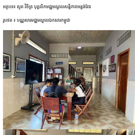
អត្ថបទ៖ សួត វិចិត្រ បុគ្គលិកមជ្ឈមណ្ឌលសន្តិភាពអន្លង់វែង
រូបថត ៖ បណ្ណសារមជ្ឈមណ្ឌលឯកសារកម្ពុជា