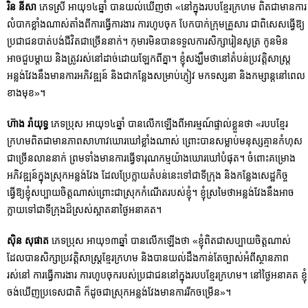
រិន នីសា
ភេទស្រី អាយុ១៤ឆ្នាំ បានយល់ឃើញថា «នៅក្នុងរបបខ្មែរក្រហម ពិតជាមានការ
លំបាកខ្លាំងណាស់តាំងពីការធ្វើការងារ ការហូបចុក បែកបាក់ក្រុមគ្រួសារ ជាពិសេសធ្វើឱ្យ
ប្រជាជនបាត់បង់ជីវិតជាច្រើននាក់។ កុមារមិនបានទទួលការសិក្សារៀនសូត្រ កូនមិន
អាចជួបម្ដាយ និងត្រូវរស់នៅដាច់ដោយឡែកពីគ្នា។ ខ្ញុំសង្ឃឹមថានៅតំបន់ប្រវត្តិសាស្រ្ត
អន្លង់វែងនឹងមានការអភិវឌ្ឍន៍ និងជាកន្លែងសម្រាប់ភ្ញៀវ មកទស្សនា និងកម្សាន្តនៅពេល
ខាងមុខ»។
ហ៊ាង រ៉ាយុទ្ធ
ភេទប្រុស អាយុ១៤ឆ្នាំ បានលើកឡើងពីអារម្មណ៍ផ្ទាល់ខ្លួនថា «របបខ្មែរ
ក្រហមពិតជាមានភាពសាហាវឃោរឃៅខ្លាំងណាស់ ព្រោះបានសម្លាប់មនុស្សគ្មានកំហុស
ជាច្រើនលាននាក់ ព្រមទាំងមានការធ្វើទារុណកម្មយ៉ាងឃោរឃៅបំផុត។ ចំពោះគម្រោង
អភិវឌ្ឍន៍ក្នុងស្រុកអន្លង់វែង ដែលប្រែក្លាយតំបន់នេះទៅជាទីក្រុង និងកន្លែងសេដ្ឋកិច្ច
ធ្វើឱ្យខ្ញុំសប្បាយចិត្តណាស់ព្រោះជាស្រុកកំណើតរបស់ខ្ញុំ។ ខ្ញុំស្រមៃថាអន្លង់វែងនឹងអាច
ក្លាយទៅជាទីក្រុងដ៏ស្រស់ស្អាតនាថ្ងៃអនាគត។
ស៊ិន សុផាត
ភេទប្រុស អាយុ១៣ឆ្នាំ បានលើកឡើងថា «ខ្ញុំពិតជាសប្បាយចិត្តណាស់
ដែលបានសិក្សាប្រវត្តិសាស្រ្តខ្មែរក្រហម និងបានយល់ដឹងកាន់តែច្បាស់អំពីស្ថានភាព
រស់នៅ ការធ្វើការងារ ការហូបចុករបស់ប្រជាជននៅក្នុងរបបខ្មែរក្រហម។ នៅថ្ងៃអនាគត ខ្ញុំ
ចង់ឃើញប្រទេសជាតិ ក៏ដូចជាស្រុកអន្លង់វែងមានការរីកចម្រើន»។