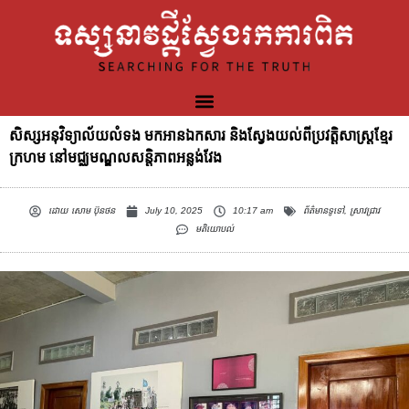
សិស្សអនុវិទ្យាល័យលំទង មកអានឯកសារ និងស្វែងយល់ពីប្រវត្ដិសាស្រ្ដខ្មែរ
ក្រហម នៅមជ្ឈមណ្ឌលសន្តិភាពអន្លង់វែង
ដោយ
សោម ប៊ុនថន
July 10, 2025
10:17 am
ព័ត៌មានទូទៅ
,
ស្រាវជ្រាវ
មតិយោបល់