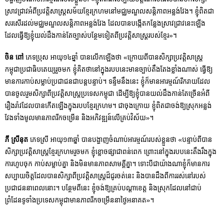
ស្រាវជ្រាវអំពីប្រវត្តិសាស្រ្តសម័យខ្មែរក្រហមនៅមជ្ឈមណ្ឌលសន្តិភាពអន្លង់វែង។ ខ្ញុំពិតជា
សរសើរដល់មជ្ឈមណ្ឌលសន្តិភាពអន្លង់វែង ដែលបានបង្កើតកន្លែងស្រាវជ្រាវនេះឡើង
ដែលធ្វើឱ្យខ្ញុំយល់ដឹងកាន់តែច្បាស់បន្ថែមទៀតពីប្រវត្តិសាស្ត្ររបស់ខ្មែរ»។
ចិន ពៅ
ភេទប្រុស អាយុ១៤ឆ្នាំ បានលើកឡើងថា «ក្រោយពីបានសិក្សាប្រវត្តិសាស្រ្ត
កម្ពុជាប្រជាធិបតេយ្យរួចមក ខ្ញុំគិតថានៅក្នុងរបបនេះមានច្បាប់តឹងតែងខ្លាំងណាស់ ធ្វើឱ្យ
មានការកាប់សម្លាប់ប្រជាជនជាបន្តបន្ទាប់។ ទន្ទឹមនឹងនេះ ខ្ញុំក៏មានអារម្មណ៍រីករាយដែល
បានចូលរួមសិក្សាពីប្រវត្តិសាស្រ្តប្រទេសកម្ពុជា ដើម្បីឱ្យខ្ញុំបានយល់ដឹងកាន់តែច្រើនអំពី
រឿងរ៉ាវដែលបានកើតឡើងក្នុងរបបខ្មែរក្រហម។ ជាចុងក្រោយ ខ្ញុំពិតជាចង់ឱ្យស្រុកអន្លង់
វែងទាំងមូលមានភាពរីកចម្រើន និងអភិវឌ្ឍន៍លើគ្រប់វិស័យ»។
ភី ស្រីនុត
ភេទស្រី អាយុ១៣ឆ្នាំ បានបង្ហាញចំណាប់អារម្មណ៍របស់ខ្លួនថា «បន្ទាប់ពីបាន
សិក្សាប្រវត្តិសាស្រ្តខ្មែរក្រហមរួចមក ខ្ញុំខ្លោចផ្សាជាពន់ពេក ព្រោះនៅក្នុងរបបនេះតឹងរឹងក្នុង
ការហូបចុក កាប់សម្លាប់គ្នា និងមិនមានភាពសាមគ្គីគ្នា។ ទោះបីជាយ៉ាងណាខ្ញុំក៏មានការ
សប្បាយចិត្តដែលបានសិក្សាពីប្រវត្តិសាស្រ្តដ៏ជូរចត់នេះ និងបានដឹងពីការរស់នៅរបស់
ប្រជាជននាពេលនោះ។ បន្ថែមពីនេះ ខ្ញុំចង់ឱ្យគ្រប់បណ្ដាខេត្ត និងស្រុកដែលនៅជាប់
ព្រំដែនទូទាំងប្រទេសកម្ពុជាមានភាពរីកចម្រើននាថ្ងៃអនាគត»។