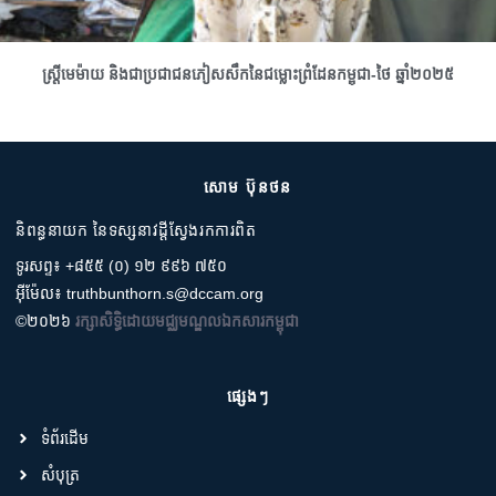
ស្រ្តីមេម៉ាយ និងជាប្រជាជនភៀសសឹកនៃជម្លោះព្រំដែនកម្ពុជា-ថៃ ឆ្នាំ២០២៥
សោម ប៊ុនថន
និពន្ធនាយក នៃទស្សនាវដ្តីស្វែងរកការពិត
ទូរសព្ទ៖ +៨៥៥ (០) ១២ ៩៩៦ ៧៥០
អ៊ីម៉ែល៖ truthbunthorn.s@dccam.org
©២០២៦
រក្សាសិទ្ធិដោយមជ្ឈមណ្ឌលឯកសារកម្ពុជា
ផ្សេងៗ
ទំព័រដើម
សំបុត្រ