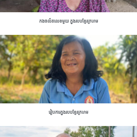
កងចល័តលេខមួយ ក្នុងរបបខ្មែរក្រហម
រៀបការក្នុងរបបខ្មែរក្រហម