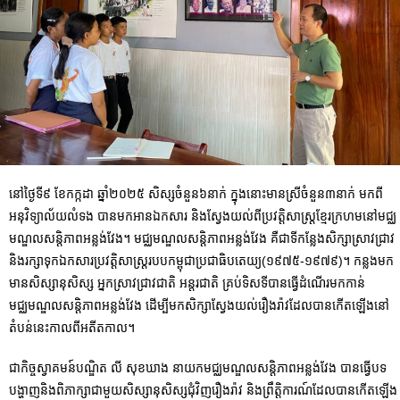
នៅថ្ងៃទី៩ ខែកក្កដា ឆ្នាំ២០២៥ សិស្សចំនួន៦នាក់ ក្នុងនោះមានស្រីចំនួន៣នាក់ មកពី
អនុវិទ្យាល័យលំទង បានមកអានឯកសារ និងស្វែងយល់ពីប្រវត្ដិសាស្រ្ដខ្មែរក្រហមនៅមជ្ឈ
មណ្ឌលសន្ដិភាពអន្លង់វែង។ មជ្ឈមណ្ឌលសន្តិភាពអន្លង់វែង គឺជាទីកន្លែងសិក្សាស្រាវជ្រាវ
និងរក្សាទុកឯកសារប្រវត្តិសាស្រ្តរបបកម្ពុជាប្រជាធិបតេយ្យ(១៩៧៥-១៩៧៩)។ កន្លងមក
មានសិស្សានុសិស្ស អ្នកស្រាវជ្រាវជាតិ អន្តរជាតិ គ្រប់ទិសទីបានធ្វើដំណើរមកកាន់
មជ្ឈមណ្ឌលសន្តិភាពអន្លង់វែង ដើម្បីមកសិក្សាស្វែងយល់រឿងរ៉ាវដែលបានកើតឡើងនៅ
តំបន់នេះកាលពីអតីតកាល។
ជាកិច្ចស្វាគមន៍បណ្ឌិត លី សុខឃាង នាយកមជ្ឈមណ្ឌលសន្ដិភាពអន្លង់វែង បានធ្វើបទ
បង្ហាញនិងពិភាក្សាជាមួយសិស្សានុសិស្សជុំវិញរឿងរ៉ាវ និងព្រឹត្តិការណ៍ដែលបានកើតឡើង