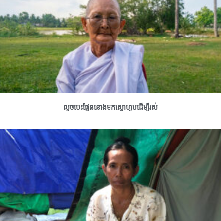
លួចបេះផ្លែននោងមកស្ងោហូបដើម្បីរស់