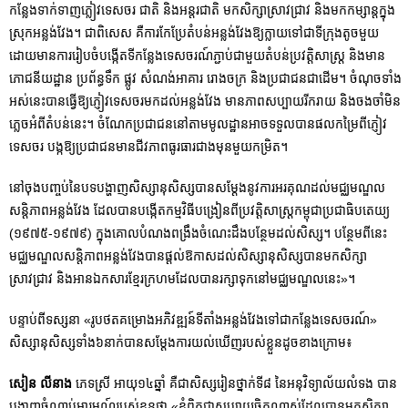
កន្លែងទាក់ទាញភ្លៀវទេសចរ ជាតិ និងអន្តរជាតិ មកសិក្សាស្រាវជ្រាវ និងមកកម្សាន្តក្នុង
ស្រុកអន្លង់វែង។ ជាពិសេស គឺការកែប្រែតំបន់អន្លង់វែងឱ្យក្លាយទៅជាទីក្រុងតូចមួយ
ដោយមានការរៀបចំបង្កើតទីកន្លែងទេសចរណ៍ភ្ជាប់ជាមួយតំបន់ប្រវត្តិសាស្រ្ត និងមាន
ភោជនីយដ្ឋាន ប្រព័ន្ធទឹក ផ្លូវ សំណង់អាគារ រោងចក្រ និងប្រជាជនជាដើម។ ចំណុចទាំង
អស់នេះបានធ្វើឱ្យភ្ញៀវទេសចរមកដល់អន្លង់វែង មានភាពសប្បាយរីករាយ និងចងចាំមិន
ភ្លេចអំពីតំបន់នេះ។ ចំណែកប្រជាជននៅតាមមូលដ្ឋានអាចទទួលបានផលកម្រៃពីភ្ញៀវ
ទេសចរ បង្កឱ្យប្រជាជនមានជីវភាពធូរធារជាងមុនមួយកម្រិត។
នៅចុងបញ្ចប់នៃបទបង្ហាញសិស្សានុសិស្សបានសម្ដែងនូវការអរគុណដល់មជ្ឈមណ្ឌល
សន្តិភាពអន្លង់វែង ដែលបានបង្កើតកម្មវិធីបង្រៀនពីប្រវត្តិសាស្រ្តកម្ពុជាប្រជាធិបតេយ្យ
(១៩៧៥-១៩៧៩) ក្នុងគោលបំណងពង្រឹងចំណេះដឹងបន្ថែមដល់សិស្ស។ បន្ថែមពីនេះ
មជ្ឈមណ្ឌលសន្តិភាពអន្លង់វែងបានផ្ដល់ឱកាសដល់សិស្សានុសិស្សបានមកសិក្សា
ស្រាវជ្រាវ និងអានឯកសារខ្មែរក្រហមដែលបានរក្សាទុកនៅមជ្ឈមណ្ឌលនេះ»។
បន្ទាប់ពីទស្សនា «រូបថតគម្រោងអភិវឌ្ឍន៍ទីតាំងអន្លង់វែងទៅជាកន្លែងទេសចរណ៍»
សិស្សា​នុសិស្ស​ទាំង៦នាក់បានសម្ដែងការយល់ឃើញរបស់ខ្លួនដូចខាងក្រោម៖
សៀន លីនាង
ភេទស្រី អាយុ១៤ឆ្នាំ គឺជាសិស្សរៀនថ្នាក់ទី៨ នៃអនុវិទ្យាល័យលំទង បាន
បង្ហាញចំណាប់អារម្មណ៍របស់ខ្លួនថា «ខ្ញុំពិតជាសប្បាយចិត្តណាស់ដែលបានមកសិក្សា