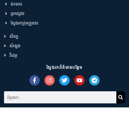
ឯកសារ
ស្រាវជ្រាវ
ស្វែងរកក្រុមគ្រួសារ
សិល្បៈ
សំឡេង
វីដេអូ
ស្វែងរកព័ត៌មានបន្ថែម