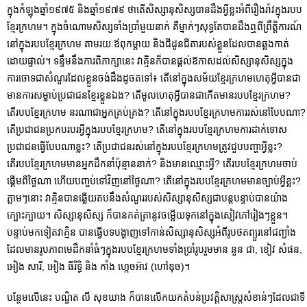
ក្នុងកំឡុងឆ្នាំ១៩៧៥ និងឆ្នាំ១៩៧៩ ថាតើសិស្សានុសិស្សបានដឹងអ្វីខ្លះអំពីរឿងរ៉ាវក្នុងរបប
ខ្មែរក្រហម។ ក្នុងចំណោមសិស្សទាំងប្រាំមួយនាក់ គឺម្នាក់ៗសុទ្ធតែបានដឹងឮពីព្រឹត្តិការណ៍
នៅក្នុងរបបខ្មែរក្រហម តាមរយៈឪពុកម្ដាយ និងជីដូនជីតារបស់ខ្លួនដែលបានឆ្លងកាត់
ដោយផ្ទាល់។ ទន្ទឹមនឹងការពិភាក្សានេះ វាគ្មិនក៏បានផ្ដល់ឱកាសដល់សិស្សានុសិស្សក្នុង
ការចោទជាសំណួរដែលខ្លួនចង់ដឹងដូចតទៅ៖ តើនៅក្នុងសម័យខ្មែរក្រហមហេតុអ្វីបានជា
មានការសម្លាប់ប្រជាជនខ្មែរខ្លួនឯង? តើមូលហេតុអ្វីបានជាកើតមានរបបខ្មែរក្រហម?
តើរបបខ្មែរក្រហម នរណាជាអ្នកគ្រប់គ្រង? តើនៅក្នុងរបបខ្មែរក្រហមការរស់នៅបែបណា?
តើប្រជាជនប្រកបរបរអ្វីក្នុងរបបខ្មែរក្រហម? តើនៅក្នុងរបបខ្មែរក្រហមការដាក់ទោស
ប្រជាជនធ្វើបែបណាខ្លះ? តើប្រជាជនរស់នៅក្នុងរបបខ្មែរក្រហមត្រូវជួបបញ្ហាអ្វីខ្លះ?
តើរបបខ្មែរក្រហមមានអ្នកដឹកនាំប៉ុន្មាននាក់? និងមានឈ្មោះអ្វី? តើរបបខ្មែរក្រហមចាប់
ផ្ដើមពីថ្ងៃណា ហើយបញ្ចប់ទៅវិញនៅថ្ងៃណា? តើនៅក្នុងរបបខ្មែរក្រហមមានច្បាប់អ្វីខ្លះ?
ភ្លាមៗនោះ វាគ្មិនបានឆ្លើយតបនឹងសំណួររបស់សិស្សានុសិស្សជាបន្តបន្ទាប់បានយ៉ាង
ក្បោះក្បាយ។ សិស្សានុសិស្ស ក៏បានកត់ត្រានូវចម្លើយទុកនៅក្នុងសៀវភៅរៀងៗខ្លួន។
បន្ទាប់មកទៀតវាគ្មិន បានធ្វើបទបង្ហាញទៅកាន់សិស្សានុសិស្សអំពីរូបថតព្យួរនៅជញ្ជាំង
ដែលមានរូបភាពមេដឹកនាំធំៗក្នុងរបបខ្មែរក្រហមទាំងប្រាំរូបរួមមាន នួន ជា, ខៀវ សំផន,
អៀង សារី, អៀង ធីរិទ្ធិ និង កាំង ហ្កេចអ៊ាវ (ហៅឌុច)។
បន្ថែមលើនេះ បណ្ឌិត លី សុខឃាង ក៏បានលើកយកតំបន់ប្រវត្តិសាស្រ្តសំខាន់ៗដែលជាទី