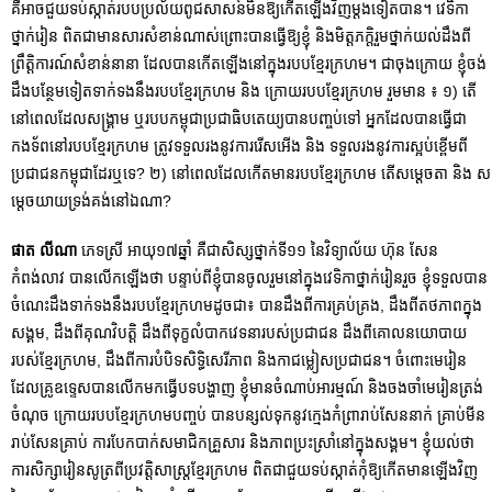
គឺអាចជួយទប់ស្កាត់របបប្រល័យពូជសាសន៍មិនឱ្យកើតឡើងវិញម្តងទៀតបាន។ វេទិកា
ថ្នាក់រៀន ពិតជាមានសារសំខាន់ណាស់ព្រោះបានធ្វើឱ្យខ្ញុំ និងមិត្តភក្តិរួមថ្នាក់យល់ដឹងពី
ព្រឹត្តិការណ៍សំខាន់នានា ដែលបានកើតឡើងនៅក្នុងរបបខ្មែរក្រហម។ ជាចុងក្រោយ ខ្ញុំចង់
ដឹងបន្ថែមទៀតទាក់ទងនឹងរបបខ្មែរក្រហម និង ក្រោយរបបខ្មែរក្រហម រួមមាន ៖ ១) តើ
នៅពេលដែលសង្គ្រាម ឬរបបកម្ពុជាប្រជាធិបតេយ្យបានបញ្ចប់ទៅ អ្នកដែលបានធ្វើជា
កងទ័ពនៅរបបខ្មែរក្រហម ត្រូវទទួលរងនូវការរើសអើង និង ទទួលរងនូវការស្អប់ខ្ពើមពី
ប្រជាជនកម្ពុជាដែរឬទេ? ២) នៅពេលដែលកើតមានរបបខ្មែរក្រហម តើសម្តេចតា និង ស
ម្តេចយាយទ្រង់គង់នៅឯណា?
ផាត លីណា
ភេទស្រី អាយុ១៧ឆ្នាំ គឺជាសិស្សថ្នាក់ទី១១ នៃវិទ្យាល័យ ហ៊ុន សែន
កំពង់លាវ បានលើកឡើងថា បន្ទាប់ពីខ្ញុំបានចូលរួមនៅក្នុងវេទិកាថ្នាក់រៀនរួច ខ្ញុំទទួលបាន
ចំណេះដឹងទាក់ទងនឹងរបបខ្មែរក្រហមដូចជា៖ បានដឹងពីការគ្រប់គ្រង, ដឹងពីតថភាពក្នុង
សង្គម, ដឹងពីគុណវិបត្តិ ដឹងពីទុក្ខលំបាកវេទនារបស់ប្រជាជន ដឹងពីគោលនយោបាយ
របស់ខ្មែរក្រហម, ដឹងពីការបំបិទសិទ្ធិសេរីភាព និងកាជម្លៀសប្រជាជន។ ចំពោះមេរៀន
ដែលគ្រូឧទ្ទេសបានលើកមកធ្វើបទបង្ហាញ ខ្ញុំមានចំណាប់អារម្មណ៍ និងចងចាំមេរៀនត្រង់
ចំណុច ក្រោយរបបខ្មែរក្រហមបញ្ចប់ បានបន្សល់ទុកនូវក្មេងកំព្រារាប់សែននាក់ គ្រាប់មីន
រាប់សែនគ្រាប់ ការបែកបាក់សមាជិកគ្រួសារ និងភាពប្រះស្រាំនៅក្នុងសង្គម។ ខ្ញុំយល់ថា
ការសិក្សារៀនសូត្រពីប្រវត្តិសាស្រ្តខ្មែរក្រហម ពិតជាជួយទប់ស្កាត់កុំឱ្យកើតមានឡើងវិញ