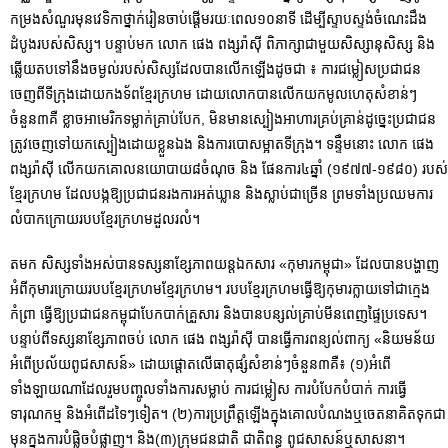
កម្រងសំណួរមុនវេទិកាថ្នាក់រៀនចាប់ផ្ដើមរយៈពេល១០នាទី ដើម្បីស្ទាបស្ទង់ចំណេះដឹង
ដំបូងរបស់សិស្ស។ បន្ទាប់មក លោក ផេង ពង្សរ៉ាស៊ី ពិភាក្សាជាមួយសិស្សានុសិស្ស និង
ឆ្លើយតបទៅនឹងចម្ងល់របស់សិស្សដែលបានលើកឡើងដូចជា ៖ ការជម្លៀសប្រជាជន
ចេញពីទីក្រុងដោយកងទ័ពខ្មែរក្រហម ដោយលោកបានលើកយកមូលហេតុសំខាន់ៗ
ចំនួន៣គឺ ខ្លាចអាមេរិកទម្លាក់គ្រាប់បែក, មិនមានស្បៀងអាហារគ្រប់គ្រាន់ដូច្នេះប្រជាជន
ត្រូវចេញទៅយកស្បៀងដោយខ្លួនឯង និងការបោសម្អាតទីក្រុង។ ទន្ទឹមនោះ លោក ផេង
ពង្សរ៉ាស៊ី លើកយកគោលនយោបាយ៨ចំណុច និង ផែនការ៤ឆ្នាំ (១៩៧៧-១៩៨០) របស់
ខ្មែរក្រហម ដែលបង្កឱ្យប្រជាជនរងការអត់ឃ្លាន និងស្លាប់ជាច្រើន ព្រមទាំងប្រឈមការ
លំបាកក្រោយរបបខ្មែរក្រហមដួលរលំ។
តមក សិស្សទាំងអស់បានទស្សនាខ្សែភាពយន្តឯកសារ «កុមារកម្ពុជា» ដែលបានបង្ហាញ
អំពីកុមារក្រោយរបបខ្មែរក្រហមខ្មែរក្រហម។ របបខ្មែរក្រហមធ្វើឱ្យកុមារក្លាយទៅជាក្មេង
កំព្រា ធ្វើឱ្យប្រជាជនកម្ពុជាបែកបាក់គ្រួសារ និងបានបន្សល់គ្រាប់មីនពេញផ្ទៃប្រទេស។
បន្ទាប់ពីទស្សនាខ្សែភាពចប់ លោក ផេង ពង្សរ៉ាស៊ី បានធ្វើការពន្យល់ពាក្យ «និយមន័យ
អំពើប្រល័យពូជសាសន៍» ដោយផ្ដោតលើធាតុផ្សំសំខាន់ៗចំនួន៣គឺ៖ (១)អំពើ
ទាំងឡាយណាដែលរួមបញ្ចូលទាំងការសម្លាប់ ការជម្លៀស ការបំបែកបំបាក់ ការធ្វើ
ទារុណកម្ម និងអំពើដទៃៗទៀត។ (២)ការប្រព្រឹត្តឡើងក្នុងគោលបំណងឬចេតនាគិតទុកជា
មុនក្នុងការបំផ្លិចបំផ្លាញ។ និង(៣)ក្រុមជនជាតិ ជាតិពន្ធុ ពូជសាសន៍ឬសាសនា។