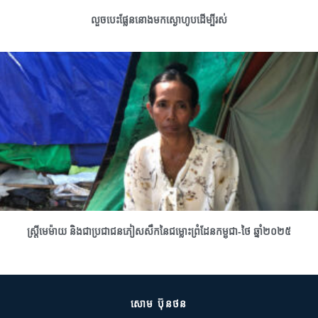
លួចបេះផ្លែននោងមកស្ងោហូបដើម្បីរស់
ស្រ្តីមេម៉ាយ និងជាប្រជាជនភៀសសឹកនៃជម្លោះព្រំដែនកម្ពុជា-ថៃ ឆ្នាំ២០២៥
សោម ប៊ុនថន