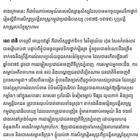
ខាងក្រោមនេះ គឺជាចំណាប់អារម្មណ៍របស់សិស្សានុសិស្សដែលបានមកចូលរួមវេទិកាថ្នាក់
រៀនស្ដីពីការសិក្សាប្រវត្តិសាស្រ្តកម្ពុជាប្រជាធិបតេយ្យ (១៩៧៥-១៩៧៩) ឬប្រវត្តិ
សាស្រ្តរបបខ្មែរក្រហម៖
ទេព ដានី
ភេទស្រី អាយុ១៥ឆ្នាំ គឺជាសិស្សថ្នាក់ទី១១ នៃវិទ្យាល័យ ហ៊ុន សែនកំពង់លាវ
បានរៀបរាប់ថា បន្ទាប់ពីខ្ញុំបានចូលរួមវេទិកាថ្នាក់រៀនរួច ខ្ញុំទទួលបានចំណេះដឹងច្រើន
ទាក់ទងនឹងព្រឹត្តិការណ៍របបប្រល័យពូជសាសន៍ខ្មែរក្រហម ដែលបានកើតឡើងនៅ
ឆ្នាំ១៩៧៥ ដូចជា ការជម្លៀសប្រជាជនចេញពីទីក្រុងភ្នំពេញ, ការសម្លាប់អ្នកចេះដឹង, ការ
សម្លាប់អតីតទាហាន លន់ នល់ និងបណ្តេញជនជាតិវៀតណាម ជនជាតិចិនចេញពី
ប្រទេសកម្ពុជា។ លើសពីនេះទៀត ខ្ញុំបានដឹងច្បាស់ពីទុក្ខលំបាករបស់ប្រជាជន ដែលត្រូវ
បានខ្មែរក្រហមរំលោភបំពាន បំបិទសិទ្ធិសេរីភាព និងត្រូវបានគាបសង្កត់ឱ្យធ្វើការហួស
កម្លាំង។ នៅក្នុងរបបនោះ សាសនា ប្រពៃណី ទំនៀមទម្លាប់ ទីផ្សារ លុយកាក់ និងទ្រព្យ
សម្បត្តិឯកជន ត្រូវបានលុបបំបាត់ចោលទាំងស្រុង។ ទាក់ទងនឹងមេរៀនប្រវត្តិសាស្ត្រ
កម្ពុជាប្រជាធិបតេយ្យ ដែលលោកគ្រូបានបង្រៀន ខ្ញុំមានការចាប់អារម្មណ៍ និង ចងចាំ
ជាងគេនៅត្រង់ចំណុច ការជម្លៀសប្រជាជនចេញពីទីក្រុងភ្នំពេញ ដោយមូលហេតុ
ចំនួន៣គឺ៖ អាមេរិកទម្លាក់គ្រាប់បែក, ឱ្យប្រជាជនចេញទៅរកស្បៀងអាហារនៅតាម
ជនបទ និងបោសសម្អាតទីក្រុង។ ខ្ញុំយល់ថា ការសិក្សារៀនសូត្រពីប្រវត្តិសាស្ត្រខ្មែរក្រហម