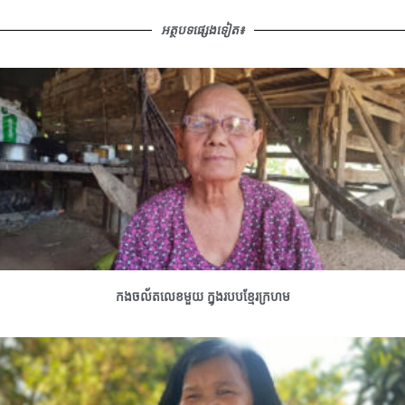
អត្ថបទផ្សេងទៀត៖
កងចល័តលេខមួយ ក្នុងរបបខ្មែរក្រហម