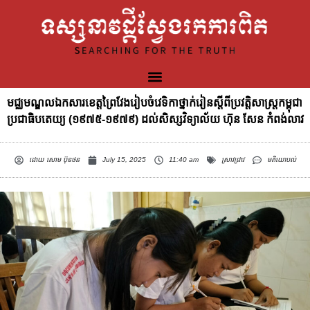
មជ្ឈមណ្ឌលឯកសារខេត្តព្រៃវែងរៀបចំវេទិកាថ្នាក់រៀនស្ដីពីប្រវត្តិសាស្រ្តកម្ពុជា
ប្រជាធិបតេយ្យ (១៩៧៥-១៩៧៩) ដល់សិស្សវិទ្យាល័យ ហ៊ុន សែន កំពង់លាវ
ដោយ
សោម ប៊ុនថន
July 15, 2025
11:40 am
ស្រាវជ្រាវ
មតិយោបល់