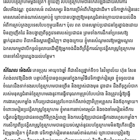
នៃរបបខ្មែរក្រហមម្ដងទៀត។ ខ្ញុំឃើញ របបខ្មែរក្រហមបានកើតឡើងដោយសារការ
រើសអើងវណ្ណៈ ពូជសាសន៍ ពណ៌សម្បុរ និងការប្រើអំពើហិង្សាជាដើម។ វេទិកាថ្នាក់រៀននេះ
មានសារសំខាន់ណាស់សម្រាប់ខ្ញុំ ព្រោះបានបង្ហាញឱ្យមនុស្សជំនាន់ក្រោយបានយល់ដឹង
អំពីការគ្រប់គ្រងប្រទេសបែបកុម្មុយនីស។ ប៉ុល ពត បានសម្លាប់ប្រជាជនខ្មែរគ្នាឯងដោយ
មិនញញើតដៃ និងបង្ហាញពីទុក្ខវេទនារបស់ប្រជាជន ព្រមទាំងការដឹកនាំប្រទេសឱ្យ
ធ្លាក់ដុនដាប ពិបាកនឹងស្ដារឡើងវិញ។ ជាចុងក្រោយ ខ្ញុំមានសំណូមពរឱ្យមជ្ឈមណ្ឌល
ឯកសារកម្ពុជាបើកទូលំទូលាយដើម្បីឱ្យអ្នកចង់ដឹងពីព្រឹត្តិការណ៍ប្រវត្តិសាស្រ្តខ្មែរក្រហម
បានទៅសិក្សាឈ្វេងយល់បន្ថែម។
សំណែល ម៉េងស័រ
ភេទប្រុស អាយុ១៦ឆ្នាំ គឺជាសិស្សថ្នាក់ទី១១ នៃវិទ្យាល័យ ហ៊ុន សែន
កំពង់លាវឱ្យដឹងថា បន្ទាប់ពីខ្ញុំបានចូលរួមនៅក្នុងកម្មវិធីវេទិកាថ្នាក់រៀនរួច ខ្ញុំទទួលបាន
ចំណេះដឹងទាក់ទងរបបខ្មែរក្រហមបានច្រើន និងច្បាស់ជាងមុន ដូចជា៖ ដឹងពីទុក្ខលំបាក
របស់មនុស្សជំនាន់ខ្មែរក្រហមរងនូវការធ្វើទារុណកម្មគ្រប់បែបយ៉ាង និងត្រូវបង្ខំឱ្យធ្វើ
ការងារហួសកម្លាំង ហើយប្រជាជនត្រូវបែកបាក់ពីសាច់ញាតិក្រុមគ្រួសារ និងឪពុកម្ដាយ។
ចំពោះមេរៀនប្រវត្តិសាស្ត្រខ្មែរក្រហម ខ្ញុំមានការចាប់អារម្មណ៍ និងចងចាំមេរៀនអំពីការ
បង្ខិតបង្ខំឱ្យប្រជាជនចេញពីទីក្រុងភ្នំពេញ និងការបង្ខំឱ្យប្រជាជនធ្វើការងារហួសកម្លាំង។
ការសិក្សាពីប្រវត្តិសាស្រ្តខ្មែរក្រហមបានជួយទប់ស្កាត់នូវរបបខ្មែរក្រហមមិនឱ្យកើតឡើង
វិញម្ដងទៀត។ ខ្ញុំគិតថា វេទិកាថ្នាក់រៀនមានសារសំខាន់ណាស់ ព្រោះបានបង្រៀនឱ្យ