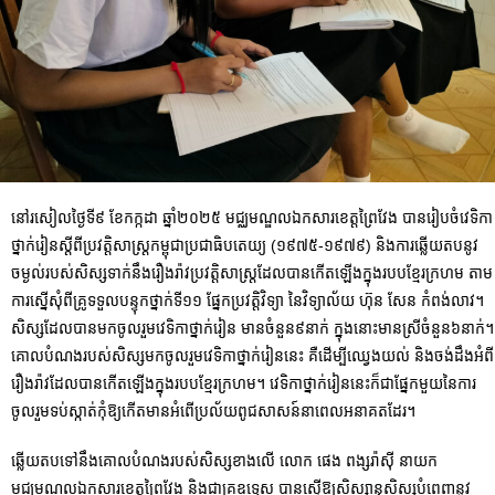
នៅរសៀលថ្ងៃទី៩ ខែកក្កដា ឆ្នាំ២០២៥ មជ្ឈមណ្ឌលឯកសារខេត្តព្រៃវែង បានរៀបចំវេទិកា
ថ្នាក់រៀនស្តីពីប្រវត្តិសាស្រ្តកម្ពុជាប្រជាធិបតេយ្យ (១៩៧៥-១៩៧៩) និងការឆ្លើយតបនូវ
ចម្ងល់របស់សិស្សទាក់នឹងរឿងរ៉ាវប្រវត្តិសាស្រ្តដែលបានកើតឡើងក្នុងរបបខ្មែរក្រហម តាម
ការស្នើសុំពីគ្រូទទួលបន្ទុកថ្នាក់ទី១១ ផ្នែកប្រវត្តិវិទ្យា នៃវិទ្យាល័យ ហ៊ុន សែន កំពង់លាវ។
សិស្សដែលបានមកចូលរួមវេទិកាថ្នាក់រៀន មានចំនួន៩នាក់ ក្នុងនោះមានស្រីចំនួន៦នាក់។
គោលបំណងរបស់សិស្សមកចូលរួមវេទិកាថ្នាក់រៀននេះ គឺដើម្បីឈ្វេងយល់ និងចង់ដឹងអំពី
រឿងរ៉ាវដែលបានកើតឡើងក្នុងរបបខ្មែរក្រហម។ វេទិកាថ្នាក់រៀននេះក៏ជាផ្នែកមួយនៃការ
ចូលរួមទប់ស្កាត់កុំឱ្យកើតមានអំពើប្រល័យពូជសាសន៍នាពេលអនាគតដែរ។
ឆ្លើយតបទៅនឹងគោលបំណងរបស់សិស្សខាងលើ លោក ផេង ពង្សរ៉ាស៊ី នាយក
មជ្ឈមណ្ឌលឯកសារខេត្តព្រៃវែង និងជាគ្រូឧទ្ទេស បានស្នើឱ្យសិស្សានុសិស្សបំពេញនូវ