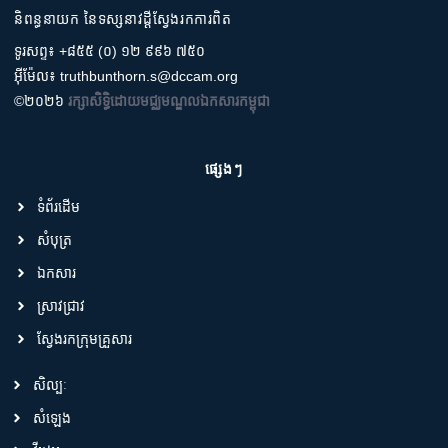
និពន្ធនាយក នៃទស្សនាវដ្តីស្វែងរកការពិត
ទូរសព្ទ៖ +៨៥៥ (០) ១២ ៩៩៦ ៧៥០
អ៊ីម៉ែល៖ truthbunthorn.s@dccam.org
©២០២៦
រក្សាសិទ្ធិដោយមជ្ឈមណ្ឌលឯកសារកម្ពុជា
ផ្សេងៗ
ទំព័រដើម
សំបុត្រ
ឯកសារ
ស្រាវជ្រាវ
ស្វែងរកក្រុមគ្រួសារ
សិល្បៈ
សំឡេង