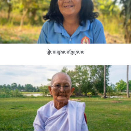
រៀបការក្នុងរបបខ្មែរក្រហម