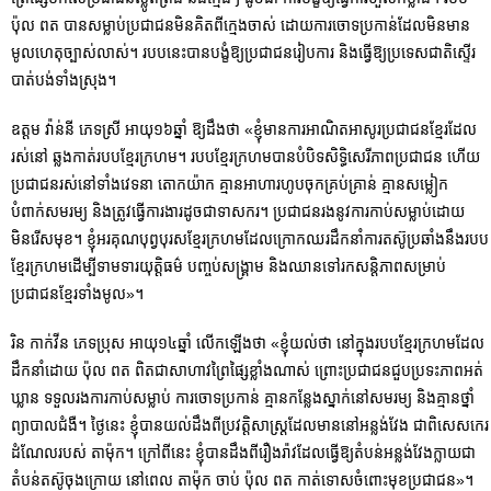
ប៉ុល ពត បានសម្លាប់ប្រជាជនមិនគិតពីក្មេងចាស់ ដោយការចោទប្រកាន់ដែលមិនមាន
មូលហេតុច្បាស់លាស់។ របបនេះបានបង្ខំឱ្យប្រជាជនរៀបការ និងធ្វើឱ្យប្រទេសជាតិស្ទើរ
បាត់បង់ទាំងស្រុង។
ឧត្ដម វ៉ាន់នី ភេទស្រី អាយុ១៦ឆ្នាំ ឱ្យដឹងថា «ខ្ញុំមានការអាណិតអាសូរប្រជាជនខ្មែរដែល
រស់នៅ ឆ្លងកាត់របបខ្មែរក្រហម។ របបខ្មែរក្រហមបានបំបិទសិទ្ធិសេរីភាពប្រជាជន ហើយ
ប្រជាជនរស់នៅទាំងវេទនា តោកយ៉ាក គ្មានអាហារហូបចុកគ្រប់គ្រាន់ គ្មានសម្លៀក
បំពាក់សមរម្យ និងត្រូវធ្វើការងារដូចជាទាសករ។ ប្រជាជនរងនូវការកាប់សម្លាប់ដោយ
មិនរើសមុខ។ ខ្ញុំអរគុណបុព្វបុរសខ្មែរក្រហមដែលក្រោកឈរដឹកនាំការតស៊ូប្រឆាំងនឹងរបប
ខ្មែរក្រហមដើម្បីទាមទារយុត្ដិធម៌ បញ្ចប់សង្គ្រាម និងឈានទៅរកសន្ដិភាពសម្រាប់
ប្រជាជនខ្មែរទាំងមូល»។
រិន កាក់វីន ភេទប្រុស អាយុ១៤ឆ្នាំ លើកឡើងថា «ខ្ញុំយល់ថា នៅក្នុងរបបខ្មែរក្រហមដែល
ដឹកនាំដោយ ប៉ុល ពត ពិតជាសាហាវព្រៃផ្សៃខ្លាំងណាស់ ព្រោះប្រជាជនជួបប្រទះភាពអត់
ឃ្លាន ទទួលរងការកាប់សម្លាប់ ការចោទប្រកាន់ គ្មានកន្លែងស្នាក់នៅសមរម្យ និងគ្មានថ្នាំ
ព្យាបាលជំងឺ។ ថ្ងៃនេះ ខ្ញុំបានយល់ដឹងពីប្រវត្ដិសាស្រ្ដដែលមាននៅអន្លង់វែង ជាពិសេសកេរ
ដំណែលរបស់ តាម៉ុក។ ក្រៅពីនេះ ខ្ញុំបានដឹងពីរឿងរ៉ាវដែលធ្វើឱ្យតំបន់អន្លង់វែងក្លាយជា
តំបន់តស៊ូចុងក្រោយ នៅពេល តាម៉ុក ចាប់ ប៉ុល ពត កាត់ទោសចំពោះមុខប្រជាជន»។