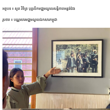
អត្ថបទ ៖ សួត វិចិត្រ បុគ្គលិកមជ្ឈមណ្ឌលសន្តិភាពអន្លង់វែង
រូបថត ៖ បណ្ណសារមជ្ឈមណ្ឌលឯកសារកម្ពុជា