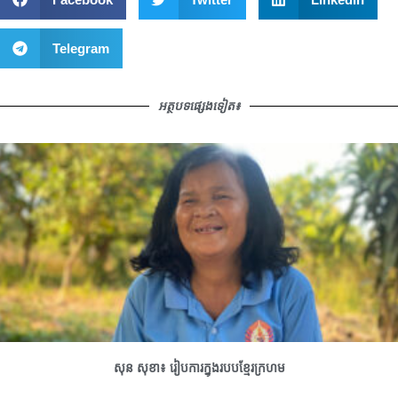
Telegram
អត្ថបទផ្សេងទៀត៖
សុន សុខា៖ រៀបការក្នុងរបបខ្មែរក្រហម