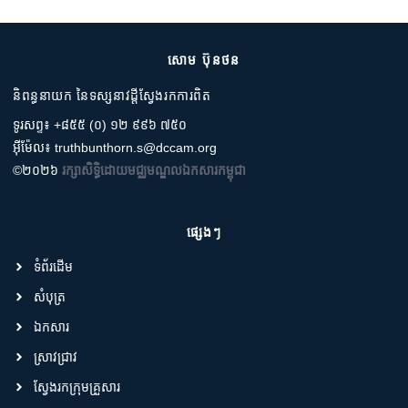
សោម ប៊ុនថន
និពន្ធនាយក នៃទស្សនាវដ្តីស្វែងរកការពិត
ទូរសព្ទ៖ +៨៥៥ (០) ១២ ៩៩៦ ៧៥០
អ៊ីម៉ែល៖ truthbunthorn.s@dccam.org
©២០២៦
រក្សាសិទ្ធិដោយមជ្ឈមណ្ឌលឯកសារកម្ពុជា
ផ្សេងៗ
ទំព័រដើម
សំបុត្រ
ឯកសារ
ស្រាវជ្រាវ
ស្វែងរកក្រុមគ្រួសារ