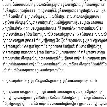
ដងរែក, ពិធីសមាហរណកម្មរបស់កងទ័ពខ្មែរក្រហមចូលទៅក្នុងរាជរដ្ឋាភិបាលកម្ពុជា នៅ
តំបន់អន្លង់វែងក្នុងឆ្នាំ១៩៩៩, ការធ្វើមាតុភូមិនិវត្ដន៍របស់ប្រជាជនកម្ពុជាក្នុងសម័យ អ៊ុន
តាក់ និងមេដឹកនាំខ្មែរក្រហមចំនួន៥រូប ដែលជំនុំជម្រះទោសនៅសាលាក្ដីខ្មែរក្រហម។
បន្ទាប់មក សិស្សានុសិស្សបានមកជុំគ្នានៅតុវែងដើម្បីស្ដាប់ការធ្វើបទបង្ហាញ ដោយមាន
អ្នកគ្រូដឹកនាំចាំអង្កេត។ បទបង្ហាញនៅពេលនេះគឺនិយាយអំពីអង្គការចាត់តាំងរបស់ខ្មែរ
ក្រហមនៅតំបន់អន្លង់វែង និងការដួលរលំនៃចលនាខ្មែរក្រហម។ អន្លង់វែងមានសេសសល់
ស្លាកស្នាមសង្គ្រាម រួមមានទីតាំងប្រវត្ដិសាស្រ្ដ និងរឿងរ៉ាវរហូតដល់បច្ចុប្បន្ន។ មជ្ឈមណ្ឌល
សន្តិភាពអន្លង់វែងមានតួនាទីក្នុងការថែរក្សាឯកសារ និងរឿងរ៉ាវទាំងនោះ ដើម្បីជំរុញឱ្យ
មានការផ្សះផ្សា ការកសាងសន្ដិភាព និងការអប់រំប្រកបដល់ក្មេងៗជំនាន់ក្រោយ។ នៅក្នុង
ឱកាសនោះដែរ សិស្សានុសិស្សក៏បានសាក់សួរអំពីប្រវត្ដិរបស់ តាម៉ុក និងក្រុមគ្រួសារ ព្រម
ទាំងកេរដំណែលរបស់ តាម៉ុក ដែលមាននៅអន្លង់វែង។ ក្រៅពីនេះ សិស្សក៏ចង់ដឹងអំពីជីវិត
រស់នៅប្រចាំថ្ងៃរបស់ប្រជាជនក្នុងរបបខ្មែរក្រហមដែរ។
នៅចុងបញ្ចប់នៃបទបង្ហាញ សិស្សានុសិស្សបានបង្ហាញចំណាប់អារម្មណ៍ដូចតទៅ៖
សុខ សុឈាត ភេទប្រុស អាយុ១៦ឆ្នាំ យល់ថា «ការទស្សនា ឬរៀនសូត្រពីប្រវត្ដិសាស្ដ្រ
នៅមជ្ឈមណ្ឌលសន្ដិភាពអន្លង់វែងគឺល្អ។ ទីតាំងនេះគឺជាកន្លែងសម្រាប់សិក្សា និងយល់ដឹង
អំពីប្រវត្ដិសាស្រ្ដ ប៉ុល ពត និង តាម៉ុក និងឯកសារជាច្រើនទៀត។ ក្រុមការងារមជ្ឈមណ្ឌល