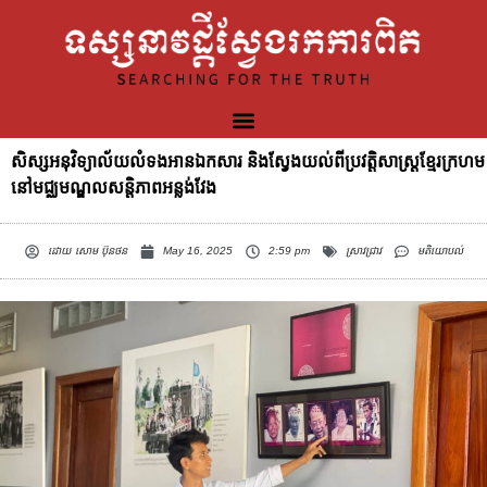
សិស្សអនុវិទ្យាល័យលំទងអានឯកសារ និងស្វែងយល់ពីប្រវត្ដិសាស្រ្ដខ្មែរក្រហម
នៅមជ្ឈមណ្ឌលសន្តិភាពអន្លង់វែង
ដោយ
សោម ប៊ុនថន
May 16, 2025
2:59 pm
ស្រាវជ្រាវ
មតិយោបល់