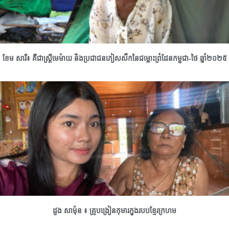
ខែម សារី៖ គឺជាស្រ្តីមេម៉ាយ និងប្រជាជនភៀសសឹកនៃជម្លោះព្រំដែនកម្ពុជា-ថៃ ឆ្នាំ២០២៥
ដួង សាម៉ុន ៖ គ្រូបង្រៀនកុមារក្នុងរបបខ្មែរក្រហម