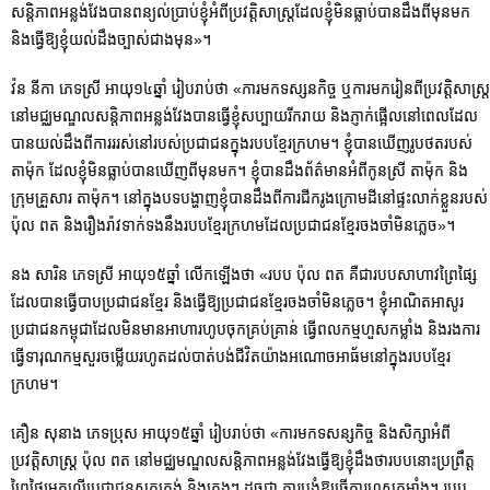
សន្តិភាពអន្លង់វែងបានពន្យល់ប្រាប់ខ្ញុំអំពីប្រវត្ដិសាស្រ្ដដែលខ្ញុំមិនធ្លាប់បានដឹងពីមុនមក
និងធ្វើឱ្យខ្ញុំយល់ដឹងច្បាស់ជាងមុន»។
វ៉ន នីកា ភេទស្រី អាយុ១៤ឆ្នាំ រៀបរាប់ថា «ការមកទស្សនកិច្ច ឬការមករៀនពីប្រវត្ដិសាស្ដ្រ​
នៅ​មជ្ឈមណ្ឌលសន្ដិភាពអន្លង់វែងបានធ្វើខ្ញុំសប្បាយរីករាយ និងភ្ញាក់ផ្អើលនៅពេលដែល
បានយល់ដឹងពីការររស់នៅរបស់ប្រជាជនក្នុងរបបខ្មែរក្រហម។ ខ្ញុំបានឃើញរូបថតរបស់
តាម៉ុក ដែលខ្ញុំមិនធ្លាប់បានឃើញពីមុនមក។ ខ្ញុំបានដឹងព័ត៌មានអំពីកូនស្រី តាម៉ុក និង
ក្រុមគ្រួសារ តាម៉ុក។ នៅក្នុងបទបង្ហាញខ្ញុំបានដឹងពីការជីករូងក្រោមដីនៅផ្ទះលាក់ខ្លួនរបស់
ប៉ុល ពត និងរឿងរ៉ាវទាក់ទងនឹងរបបខ្មែរក្រហមដែលប្រជាជនខ្មែរចងចាំមិនភ្លេច»។
នង សារិន ភេទស្រី អាយុ១៥ឆ្នាំ លើកឡើងថា «របប ប៉ុល ពត គឺជារបបសាហាវព្រៃផ្សៃ
ដែលបានធ្វើបាបប្រជាជនខ្មែរ និងធ្វើឱ្យប្រជាជនខ្មែរចងចាំមិនភ្លេច។ ខ្ញុំអាណិតអាសូរ
ប្រជាជនកម្ពុជាដែលមិនមានអាហារហូបចុកគ្រប់គ្រាន់ ធ្វើពលកម្មហួសកម្លាំង និងរងការ
ធ្វើទារុណកម្មសួរចម្លើយរហូតដល់បាត់បង់ជីវិតយ៉ាងអណោចអាធ័មនៅក្នុងរបបខ្មែរ
ក្រហម។
គឿន សុនាង ភេទប្រុស អាយុ១៥ឆ្នាំ រៀបរាប់ថា «ការមកទសន្សកិច្ច និងសិក្សាអំពី
ប្រវត្ដិសាស្រ្ដ ប៉ុល ពត នៅមជ្ឈមណ្ឌលសន្ដិភាពអន្លង់វែងធ្វើឱ្យខ្ញុំដឹងថារបបនោះប្រព្រឹត្ត
ព្រៃផ្សៃមកលើប្រជាជនស្លូតត្រង់ និងក្មេងៗ ដូចជា ការបង្ខំឱ្យធ្វើការហួសកម្លាំង។ របប