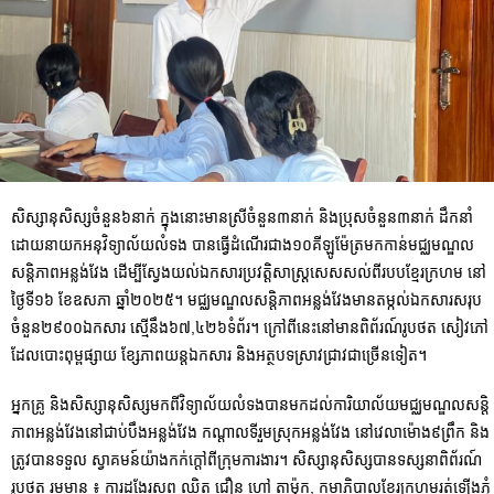
សិស្សានុសិស្សចំនួន៦នាក់ ក្នុងនោះមានស្រីចំនួន៣នាក់ និងប្រុសចំនួន៣នាក់ ដឹកនាំ
ដោយនាយកអនុវិទ្យាល័យលំទង បានធ្វើដំណើរជាង១០គីឡូម៉ែត្រមកកាន់មជ្ឈមណ្ឌល
សន្ដិភាពអន្លង់វែង ដើម្បី​ស្វែងយល់ឯកសារប្រវត្ដិសាស្រ្ដសេសសល់ពីរបបខ្មែរក្រហម នៅ
ថ្ងៃទី១៦ ខែឧសភា ឆ្នាំ២០២៥។ មជ្ឈមណ្ឌលសន្ដិភាពអន្លង់វែងមានតម្កល់ឯកសារសរុប
ចំនួន២៩០០ឯកសារ ស្មើនឹង៦៧,៤២៦ទំព័រ។ ក្រៅពីនេះនៅមានពិព័រណ៍រូបថត សៀវភៅ
ដែលបោះពុម្ពផ្សាយ ខ្សែភាពយន្តឯកសារ និងអត្ថបទស្រាវជ្រាវជាច្រើនទៀត។
អ្នកគ្រូ និងសិស្សានុសិស្សមកពីវិទ្យាល័យលំទងបានមកដល់ការិយាល័យមជ្ឈមណ្ឌលសន្ដិ
ភាពអន្លង់វែងនៅជាប់បឹងអន្លង់វែង កណ្ដាលទីរួមស្រុកអន្លង់វែង នៅវេលាម៉ោង៩ព្រឹក និង
ត្រូវបានទទួល ស្វាគមន៍យ៉ាងកក់ក្ដៅពីក្រុមការងារ។ សិស្សានុសិស្សបានទស្សនាពិព័រណ៍
រូបថត រួមមាន ៖ ការដង្ហែរសព ឈិត ជឿន ហៅ តាម៉ុក, កម្មាភិបាលខ្មែរក្រហមរត់ឡើងភ្នំ