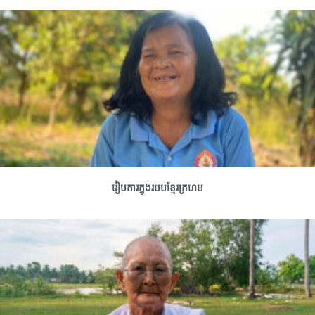
រៀបការក្នុងរបបខ្មែរក្រហម