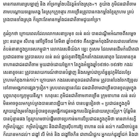
មានការគោរពស្រឡាញ់ និង គាំទ្រកម្លាំងបដិវត្តន៍ទាំងស្រុង»។ តួយ៉ាង ភូមិជនជាតិចាម
តាមបណ្តោយទន្លេមេគង្គ នៃស្រុកក្រូចឆ្មារ ភាគច្រើនត្រូវបានកងកម្លាំងខ្មែរក្រហម គ្រប់
គ្រងបានទាំងស្រុង ក៏ព្រោះតែមានកម្លាំងជនជាតិចាមជួយគាំទ្រ។
គួររំឭកថា ក្រោយពេលដែលលោកសេនាប្រមុខ លន់ នល់ បានដណ្ដើមអំណាចពីសម្ដេច
ព្រះ នរោត្តម សីហនុ នៅថ្ងៃទី១៨ ខែមីនា ឆ្នាំ១៩៧០ គឺសង្រ្គាមកំពុងរីករាលដាលនៅតាម
តំបន់នានាក្នុងប្រទេសកម្ពុជា។ លោកវរសេនីយ៍ឯក ឡេះ កូសេម ដែលមានដើមកំណើតជា
ប្រជាជនចាម ត្រូវបានរបប លន់ នល់ ផ្ដល់តួនាទីឱ្យដឹកនាំកងវរសេនាតូច ដែលមានកូន
ទាហានជាជនជាតិចាម មួយដាច់ដោយឡែក។ តែក្នុងអំឡុងឆ្នាំ១៩៧០-១៩៧២ កងវរ
សេនាតូចនេះ ត្រូវបានរាយការណ៍ថាបានបំផ្លាញ និងសម្លាប់ជាប្រព័ន្ធនូវភូមិដែលខ្មែរ
ក្រហមកំពុងកាន់កាប់។ ក្រោយមក កងវរសេនាតូចជនជាតិចាម ត្រូវបានបែងចែកឱ្យចូល
ទៅតាមអង្គភាពផ្សេងៗទៀត។ ស្របពេលគ្នានេះដែរ ជនជាតិចាមជាច្រើនបានចូលរួមក្នុង
បុព្វហេតុបក្សកុម្មុយនីស្ត។ ហេតុនេះ ភូមិជនជាតិចាមភាគច្រើន ក្រុមទាហាន លន់ នល់
មិនអាចចូលមកគ្រប់គ្រងបាននោះឡើយ។ ម៉ាត់ បានបន្តទៀតថា « ប្រជាជនក្នុងភូមិ
ស្វាយឃ្លាំងរួមទាំងរូបខ្ញុំបានចូលរួមធ្វើការជូនអង្គការបដិវត្ដន៍ដោយស្មោះស្ម័គ្រ។ ប៉ុន្ដែមិន
បានប៉ុន្មានផង ខ្មែរក្រហមចាប់ផ្ដើមចោទប្រកាន់មកលើប្រជាជនក្នុងភូមិថា ​មានពាក់សក្តិ
កម្រិតប៉ុណ្ណេះ កម្រិតប៉ុណ្ណោះ និងជាគិញស៊ើបការឱ្យ ទាហាន លន់ នល់។ ករណីចាប់ខ្លួន
ក៏ឈានមកដល់។ ដង្ខៅ លី ម៉ាត់ និង ដង្ខៅចៃភិន ជាពាណិជ្ជករ អ្នកលក់ដូរថ្នាំជក់ និងជា