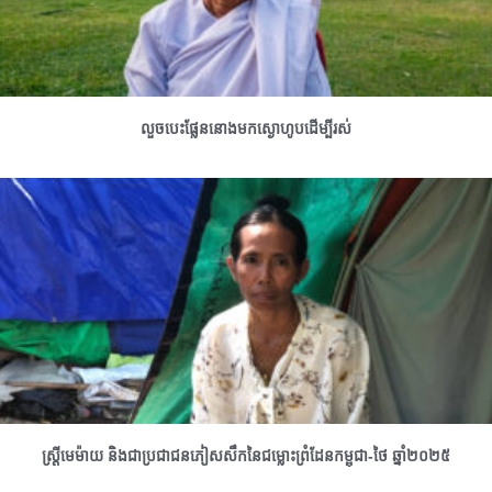
លួចបេះផ្លែននោងមកស្ងោហូបដើម្បីរស់
ស្រ្តីមេម៉ាយ និងជាប្រជាជនភៀសសឹកនៃជម្លោះព្រំដែនកម្ពុជា-ថៃ ឆ្នាំ២០២៥