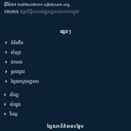
អ៊ីម៉ែល៖ truthbunthorn.s@dccam.org
©២០២៦
រក្សាសិទ្ធិដោយមជ្ឈមណ្ឌលឯកសារកម្ពុជា
ផ្សេងៗ
ទំព័រដើម
សំបុត្រ
ឯកសារ
ស្រាវជ្រាវ
ស្វែងរកក្រុមគ្រួសារ
សិល្បៈ
សំឡេង
វីដេអូ
ស្វែងរកព័ត៌មានបន្ថែម