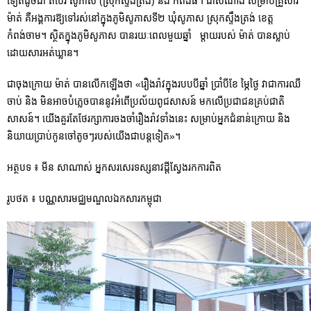
ទៀតដូចជា តំបែរ សូភាស (ស្រុកស្ទឹងត្រង់) និង កំពង់ធំ។ ជាសំណាង សម្រាប់គ្រួសារ
ម៉ាត់ គឺអង្គការឱ្យទៅរស់នៅក្នុងភូមិសូភាសទី២ ឃុំសូភាស ស្រុកស្ទឹងត្រង់ ខេត្ត
កំពង់ចាម។ ស្ថិតក្នុងភូមិសូភាស បានរយៈពេលមួយឆ្នាំ ម្តាយរបស់ ម៉ាត់ បានស្លាប់
ដោយសារអត់ឃ្លាន។
ជាចុងក្រោយ ម៉ាត់ បានលើកឡើងថា «រឿងរ៉ាវក្នុងរបបបីឆ្នាំ ប្រាំបីខែ ម្ភៃថ្ងៃ វាជាការឈឺ
ចាប់ និង មិនអាចបំភ្លេចបាននូវអំពើប្រល័យពូជសាសន៍ មកលើប្រជាជនគ្រប់ជាតិ
សាសន៍។ យើងគួរតែថែរក្សាការចងចាំរឿងរ៉ាវទាំងនេះ សម្រាប់អ្នកជំនាន់ក្រោយ និង
និយាយប្រាប់កូនចៅតូចៗរបស់យើងជាបន្តទៀត»។
អត្ថបទ ៖ មីន សាណាស់ អ្នកសរសេរទស្សនាវដ្តីស្វែងរកការពិត
រូបថត ៖ បណ្ណសារមជ្ឈមណ្ឌលឯកសារកម្ពុជា