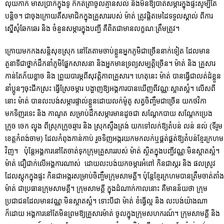
លុយកាក់ មាសប្រាក់ក្នុងទូ ក៏កត់ត្រាចូលគ្មានសល់ និងមិនឱ្យបាត់សម្ភារក្នុងផ្ទះសូម្បីតែ
បន្តិច។ ជាចុងក្រោយគឺសមាជិកក្នុងគ្រួសាររបស់ ម៉ាត់ ត្រូវផ្តិតមេដៃទទួលស្គាល់ ពីការ
ស្នើសុំឆែកឆេរ និង ចំនួនសម្ភារក្នុងបញ្ជី គឺពិតជាមានលក្ខណៈត្រឹមត្រូវ។
ក្រោយ​មកកងសន្តិសុខស្រុក នៅតែ​តាម​ចាប់​ខ្លួនអ្នកភូមិ​ជា​ច្រើន​នាក់​ទៀត ដែលមាន
តួនាទីជាថ្នាក់ដឹកនាំភូមិផ្នែកសាសនា និងអ្នកមានទ្រព្យសម្បត្តិច្រើន។ ម៉ាត់ និង គ្រួសារ
កាន់តែ​ភ័យ​ខ្លាច និង ព្រួយបារម្ភពីសុវត្តិភាពគ្រួសារ។ ហេតុនេះ ម៉ាត់ បានធ្វើជាលត់ដំខ្លួន
នាំប្អូនៗចុះជីកស្រះ ធ្វើស្រែចម្ការ បង្ហាញឱ្យអង្គការបានឃើញពីវណ្ណៈស្អាតស្អំ។ លើសពី
នោះ ម៉ាត់ បានលះបង់សម្ភារផ្ទាល់ខ្លួនដោយលក់ម៉ូតូ សត្វចិញ្ចឹមជាច្រើន យកថវិកា
មកទិញរទេះ និង កាណូត សម្រាប់ដឹកសម្ការមានដូចជា សណ្ដែកបាយ សណ្ដែកប្រេង
ក្រូច ចេក ល្ហុង ពីស្រុកក្រូចឆ្មារ និង ស្រុកស្ទឹងត្រង់ យកទៅលក់ឱ្យតំបន់ លន់ នល់ (ទីរួម
ខេត្តកំពង់ចាម) ដែលកំពុងកាន់កាប់ រួចទិញអង្ករយកមកលក់ឬផ្គត់ផ្គត់ឱ្យតំបន់ខ្មែរក្រហម
វិញ។ ប៉ុន្ដែអង្គការនៅតែចាត់ទុកក្រុមគ្រួសាររបស់ ម៉ាត់ ស្ថិតក្នុងបញ្ជីវណ្ណៈមិនស្អាតស្អំ។
ម៉ាត់ ជឿជាក់លើអង្គការណាស់ ដោយលះបង់យកចម្ការអំពៅ កិនជាស្ករ និង ផលស្រូវ
ដែលស្តុកក្នុងផ្ទះ កិនជា​អង្ករ​សម្រាប់ចិញ្ចឹម​ក្រុម​សាមគ្គី។ ប៉ុន្តែខ្មែរក្រហមបានត្រឹមចាត់តាំង
ម៉ាត់ ជាប្រធានក្រុមសាមគ្គី។ ក្រុមសាមគ្គី ក្នុងដំណាក់កាលនោះ គឺមានន័យថា ក្រុម
ប្រជាជនដែលមានវណ្ណៈមិនស្អាតស្អំ។ ទោះបីជា ម៉ាត់ ខំធ្វើល្អ និង លះបង់យ៉ាងណា
ក៏ដោយ អង្គការនៅតែមិនព្រមឱ្យគ្រួសារម៉ាត់ ចូលក្នុងក្រុមសហករណ៍។ ក្រុមសាមគ្គី និង