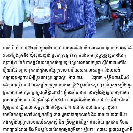
ហាក់ ម៉ាត់ អាយុ៥២ឆ្នាំ (ក្នុងឆ្នាំ២០០១) មានតួនាទីជាអធិការនគរបាលស្រុកក្រូចឆា្មរ និង
រស់នៅក្នុងភូមិទី៥ ឃុំស្វាយឃ្លាំង ស្រុកក្រូចឆ្មារ ខេត្តកំពង់ចាម (បច្ចុប្បន្នស្ថិតនៅខេត្ត
ត្បូងឃ្មុំ)។ ម៉ាត់ បានផ្ដល់បទសម្ភាសន៍ឱ្យមជ្ឈមណ្ឌលឯកសារកម្ពុជា ស្ដីពីការចងចាំនៃ
រឿងរ៉ាវដែលធ្លាប់ឆ្លងកាត់ក្នុងរបបខ្មែរក្រហម ជាពិសេសការលត់ដំខ្លួន និងលះបង់
សម្ភារជូនអង្គការដើម្បីប្ដូរយកវណ្ណៈស្អាតស្អំ។ ម៉ាត់ បាន រំឭកថា «ខ្ញុំមិនបានដឹងពី
ដើមហេតុអ្វី បានជាមានកម្លាំងខ្មែរក្រហមកើតឡើង? ស្រាប់តែសុខៗ ឃើញកងកម្លាំងខ្មែរ
ក្រហមចូលមកត្រួតត្រាក្នុងភូមិខ្ញុំរស់នៅ។ ខ្ញុំចងចាំបានថា កងកម្លាំងខ្មែរក្រហមចូលមក
ត្រួតត្រាភូមិស្វាយឃ្លាំងក្នុងអំឡុងឆ្នាំ១៩៧០។ ចន្លោះពីឆ្នាំ១៩៧០-១៩៧២ គឺថ្នាក់ដឹកនាំ
ខ្មែរក្រហម ធ្វើការយកចិត្តទុកដាក់លើប្រជាជនជនជាតិចាមយ៉ាងកក់ក្ដៅ ដូចជា
មានចែកសម្ភារណាដែលអ្នកភូមិខ្វះខាត ដូចជាចែកក្រណាត់ និង មានខោអាវជាដើម។
កងកម្លាំងខ្មែរក្រហមមានចរិតស្អាតស្អំ និង ត្រឹមត្រូវជានិច្ច។ ពេលបំពេញការងារ គឺមាន
ភាពច្បាស់លាស់ និង មិនឱ្យប៉ះពាល់សម្ភារអ្នកភូមិនោះឡើយ។ ហេតុនេះ ប្រជាជនក្នុងភូមិ