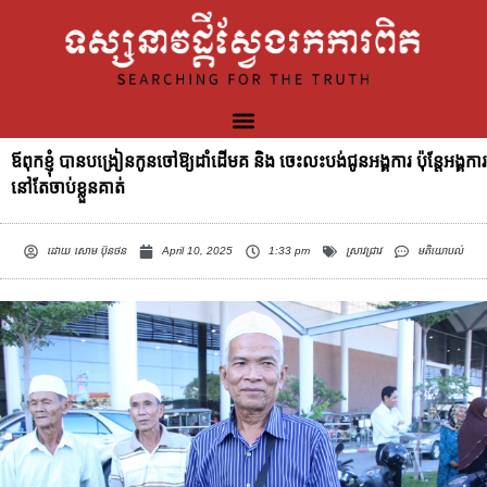
ឪពុកខ្ញុំ បានបង្រៀនកូនចៅឱ្យដាំដើមគ និង ចេះលះបង់ជូនអង្គការ ប៉ុន្ដែអង្គការ
នៅតែចាប់ខ្លួនគាត់
ដោយ
សោម ប៊ុនថន
April 10, 2025
1:33 pm
ស្រាវជ្រាវ
មតិយោបល់