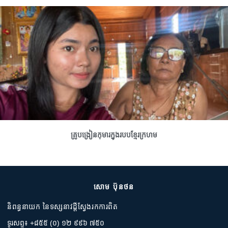
គ្រូបង្រៀនកុមារក្នុងរបបខ្មែរក្រហម
សោម ប៊ុនថន
និពន្ធនាយក នៃទស្សនាវដ្តីស្វែងរកការពិត
ទូរសព្ទ៖ +៨៥៥ (០) ១២ ៩៩៦ ៧៥០