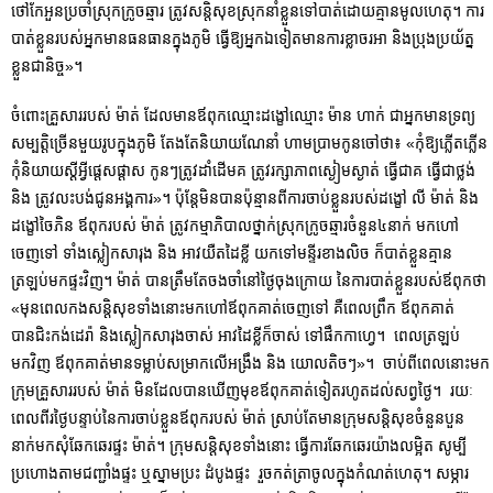
ថៅកែអួនប្រចាំស្រុកក្រូចឆ្មារ ត្រូវសន្តិសុខស្រុកនាំខ្លួនទៅបាត់ដោយគ្មានមូលហេតុ។ ការ
បាត់ខ្លួនរបស់អ្នកមានធនធានក្នុងភូមិ ធ្វើឱ្យអ្នកឯទៀតមានការខ្លាចរអា និងប្រុងប្រយ័ត្ន
ខ្លួនជានិច្ច»។
ចំពោះគ្រួសាររបស់ ម៉ាត់ ដែលមានឪពុកឈ្មោះដង្ខៅឈ្មោះ ម៉ាន ហាក់ ជាអ្នកមានទ្រព្យ
សម្បត្តិច្រើនមួយរូបក្នុងភូមិ តែងតែនិយាយណែនាំ ហាមប្រាមកូនចៅថា៖ «កុំឱ្យភ្លើតភ្លើន
កុំនិយាយស្ដីអ្វីផ្ដេសផ្ដាស កូនៗត្រូវដាំដើមគ ត្រូវរក្សាភាពស្ងៀមស្ងាត់ ធ្វើជាគ ធ្វើជាថ្លង់
និង ត្រូវលះបង់ជូនអង្គការ»។ ប៉ុន្ដែមិនបានប៉ុន្មានពីការចាប់ខ្លួនរបស់ដង្ខៅ លី ម៉ាត់ និង
ដង្ខៅចៃភិន ឪពុករបស់ ម៉ាត់ ត្រូវកម្មាភិបាលថ្នាក់ស្រុកក្រូចឆ្មារចំនួន៤នាក់ មកហៅ
ចេញទៅ ទាំងស្លៀកសារុង និង អាវយឺតដៃខ្លី យកទៅមន្ទីរខាងលិច ក៏បាត់ខ្លួនគ្មាន
ត្រឡប់មកផ្ទះវិញ។ ម៉ាត់ បានត្រឹមតែចងចាំនៅថ្ងៃចុងក្រោយ នៃការបាត់ខ្លួនរបស់ឪពុកថា
«មុនពេលកងសន្តិសុខទាំងនោះមកហៅឪពុកគាត់ចេញទៅ គឺពេលព្រឹក ឪពុកគាត់
បានជិះកង់ដេរ៉ា និងស្លៀកសារុងចាស់ អាវដៃខ្លីក៏ចាស់ ទៅផឹកកាហ្វេ។ ពេលត្រឡប់
មកវិញ ឪពុកគាត់មានទម្លាប់សម្រាកលើអង្រឹង និង យោលតិចៗ»។ ចាប់ពីពេលនោះមក
ក្រុមគ្រួសាររបស់ ម៉ាត់ មិនដែលបានឃើញមុខឪពុកគាត់ទៀតរហូតដល់សព្វថ្ងៃ។ រយៈ
ពេលពីរថ្ងៃបន្ទាប់នៃការចាប់ខ្លួនឪពុករបស់ ម៉ាត់ ស្រាប់តែមានក្រុមសន្ដិសុខចំនួនបួន
នាក់មកសុំឆែកឆេរផ្ទះ ម៉ាត់។ ក្រុមសន្តិសុខទាំងនោះ ធ្វើការឆែកឆេរយ៉ាងលម្អិត សូម្បី
ប្រហោងតាមជញ្ជាំងផ្ទះ ឬស្នាមប្រះ ដំបូងផ្ទះ រួចកត់ត្រាចូលក្នុងកំណត់ហេតុ។ សម្ភារ