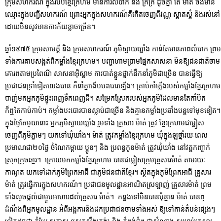
ក្រុមសហករណ៍ ក្នុងរបបខ្មែរក្រហម មានការលំបាក និង ក្រីក្រ ដូចគ្នា តែ ម៉ាត់ ចង់មាន
ឈ្មោះក្នុងបញ្ជីសហករណ៍ ព្រោះអ្នកក្នុងសហករណ៍គឺកើតចេញពីវណ្ណៈស្អាតស្អំ និងរស់នៅ
ដោយមិនសូវមានការភ័យខ្លាចច្រើន។
ឆ្នាំ១៩៧៥ ក្រុមសាមគ្គី និង ក្រុមសហករណ៍ ភូមិស្វាយឃ្លាំង កាន់តែមានភាពលំបាក ព្រម
ទាំងការគាបសង្កត់ពីកម្លាំងខ្មែរក្រហម។ បញ្ហាហាមប្រាមផ្នែកសាសនា មិនឱ្យជនជាតិចាម
គោរពតាមប្រពៃណី សាសនាអ៊ិស្លាម ការបាត់ខ្លួនថ្នាក់ដឹកនាំភូមិជាច្រើន បានធ្វើឱ្យ
ប្រជាជនទ្រាំទៀតលេងបាន ក៏នាំគ្នាងើបបះបោរឡើង។ គ្រាប់កាំភ្លើងរបស់កម្លាំងខ្មែរក្រហម
បាញ់មកអ្នកភូមិផ្ទុះពេញទឹកពេញដី។ សម្រែកស្រែករបស់អ្នកភូមិដែលមានតែកាំបិត
ក៏ឮតែកាប់កាប់។ កម្លាំងបះបោរបានស្លាប់ជាច្រើន និងគ្មានកម្លាំងប្រឆាំងបន្តទៅមុខទៀត។
ក្នុងថ្ងៃតែមួយនោះ អ្នកភូមិស្វាយឃ្លាំង រួមទាំង គ្រួសារ ម៉ាត់ ត្រូវ ខ្មែរក្រហមជម្លៀស
ចេញពីភូមិភ្លាមៗ យកទៅឃុំឃាំង។ ម៉ាត់ ត្រូវកម្លាំងខ្មែរក្រហម ឃុំក្នុងឡថ្នាំរយៈពេល
ប្រមាណជា២០ថ្ងៃ ចំណែកម្តាយ ប្អូនៗ និង ប្រពន្ធកូនម៉ាត់ ត្រូវឃុំឃាំង នៅវត្តកញ្ចាក់
ស្រុកក្រូចឆា្មរ។ ក្រោយមកកម្លាំងខ្មែរក្រហម បានជម្លៀសក្រុមគ្រួសារម៉ាត់ តាមរយៈ
កាណូត យកទៅដាក់ភូមិព្រែកអាជី ជាភូមិជនជាតិខ្មែរ។ ស្ថិតក្នុងភូមិព្រែកអាជី គ្រួសារ
ម៉ាត់ ត្រូវធ្វើការក្នុងសហករណ៍។ ប្រជាជនមូលដ្ឋានអាណិតស្រឡាញ់ គ្រួសារម៉ាត់ ព្រម
ទាំងលួចផ្ដល់ជាម្ហូបអាហារដល់គ្រួសារ ម៉ាត់។ កន្លងទៅមិនបានប៉ុន្មាន ម៉ាត់ បានឮ
ដំណឹងពីអ្នកមូលដ្ឋាន អំពីអង្គការនិងដកប្រជាជនចាមទាំងអស់ ឱ្យទៅកាន់តំបន់ផ្សេងៗ