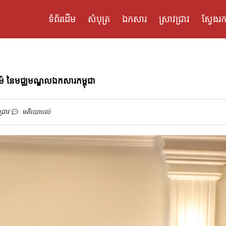
ទំព័រដើម
សំបុត្រ
ឯកសារ
ស្រាវជ្រាវ
ស្វែងរក
ម៉ែ នៃមជ្ឈមណ្ឌលឯកសារកម្ពុជា
ជ្រាវ
មតិយោបល់