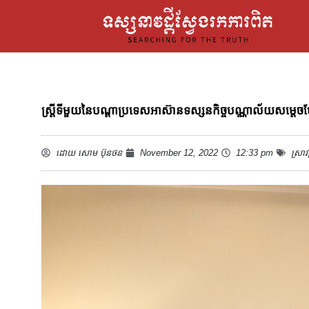
ស្រ្តីទីមួយនៃបណ្តាប្រទេសអាស៊ានទស្សនកិច្ចបណ្ណាល័យសម្តេច
ដោយ
សោម ប៊ុនថន
November 12, 2022
12:33 pm
ស្រាវ