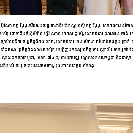
ីរីណា ចូកូ វីដូដូ ភរិយារបស់ប្រធានាធិបតីឥណ្ឌូនេស៊ី ចូកូ វីដូដូ, លោកជំទាវ ស៊ីចា
ស់ប្រធានាធិបតីហ្វីលីពីន ហ្វឺឌីណាន់ ម៉ាកូស ជូនៀ, លោកជំទាវ ណារ៉ាផន ចាន់អូចា
្ថាប័នវេទិកាសេដ្ឋកិច្ចពិភពលោក, លោកជំទាវ ខេង សំវ៉ាដា ភរិយាឯកឧត្តម ប្រាក់ សុខុន
 ព្រមទាំងគណៈប្រតិភូចំនួន១៧រូបទៀត​ អញ្ជើញមកទស្សនកិច្ចនៅបណ្ណាល័យសម្ដេចម
ឈមណ្ឌលឯកសារកម្ពុជា, លោក ឆាំង យុ នាយកមជ្ឈមណ្ឌលឯកសារកម្ពុជា និងជាស្ថាបនិក
វត្តិរបស់ សម្ដេចព្រះបរមរតនកោដ្ឋ ព្រះបាទនរោត្តម សីហនុ។