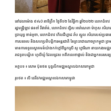
នៅវេលាម៉ោង ៩៖៤0 នាទីព្រឹក ថ្ងៃទី១២ ខែវិច្ឆិកា ឆ្នាំ២០២២ លោកជំទាវ អ៊
រដ្ឋមន្រ្តីឡាវ ផនខាំ វីផាវ៉ាន់,
លោកជំទាវ ល្វីស អារ៉ាណេតា ម៉ាកូស ភរិយារប
ប្រាយុទ្ធ ចាន់អូចា, លោកជំទាវ ហីលដឺហ្គាដ វ៉ាប ស្តូល ភរិយារបស់ប្រធានស
ការបរទេស និងសហប្រតិបត្តិការអន្តរជាតិ នៃព្រះរាជាណាចក្រកម្ពុជា
មានការទទួលស្វាគមន៍យ៉ាងកក់ក្ដៅពីអ្នកស្រី សូ ហ្វារីណា នាយករងមជ្
រាជទូតបណ្ឌិត ហូលីយ៉ូ ជែលដ្រេស អតីតលេខាផ្ទាល់ និងជាអ្នកសរសេរប្រ
អត្ថបទ ៖ សោម ប៊ុនថន បុគ្គលិកមជ្ឈមណ្ឌលឯកសារកម្ពុជា
រូបថត ៖ លី ដេវីដ/មជ្ឈមណ្ឌលឯកសារកម្ពុជា