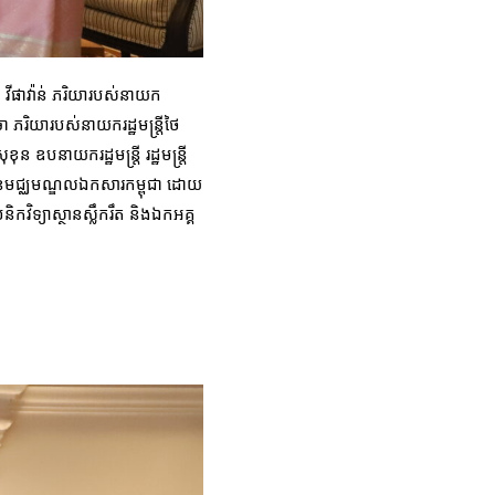
ន់ វីផាវ៉ាន់ ភរិយារបស់នាយក
 ភរិយារបស់នាយករដ្ឋមន្រ្តីថៃ
 ឧបនាយករដ្ឋមន្រ្តី រដ្ឋមន្រ្តី
៉ែនៃមជ្ឈមណ្ឌលឯកសារកម្ពុជា ដោយ
វិទ្យាស្ថានស្លឹករឹត និងឯកអគ្គ