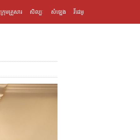
ក្រុមគ្រួសារ
សិល្បៈ
សំឡេង
វីដេអូ