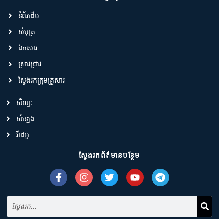
ទំព័រដើម
សំបុត្រ
ឯកសារ
ស្រាវជ្រាវ
ស្វែងរកក្រុមគ្រួសារ
សិល្បៈ
សំឡេង
វីដេអូ
ស្វែងរកព័ត៌មានបន្ថែម