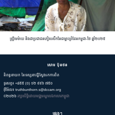
ស្រ្តីមេម៉ាយ និងជាប្រជាជនភៀសសឹកនៃជម្លោះព្រំដែនកម្ពុជា-ថៃ ឆ្នាំ២០២៥
សោម ប៊ុនថន
និពន្ធនាយក នៃទស្សនាវដ្តីស្វែងរកការពិត
ទូរសព្ទ៖ +៨៥៥ (០) ១២ ៩៩៦ ៧៥០
អ៊ីម៉ែល៖ truthbunthorn.s@dccam.org
©២០២៦
រក្សាសិទ្ធិដោយមជ្ឈមណ្ឌលឯកសារកម្ពុជា
ផ្សេងៗ