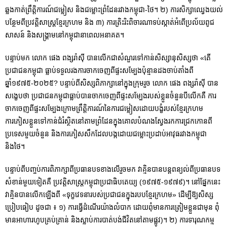
ឆ្លងកាត់ព្រឹត្តិការណ៍ជម្លៀស និងជម្លោះព្រំដែនរវាងកម្ពុជា-ថៃ។ ២) ការសិក្សាឈ្វេងយល់
បន្ថែមពីប្រវត្តិសាស្រ្តខ្មែរក្រហម និង ៣) ការត្រិះរិះពិចារណាទប់ស្កាត់អំពើប្រល័យពូជ
សាសន៍ និងសង្គ្រាមនៅកម្ពុជានាពេលអនាគត។
បន្ទាប់មក លោក ផេង ពង្សរ៉ាស៊ី បានលើកជាសំណួរទៅកាន់សិស្សានុសិស្សថា «តើ
ប្រជាជនកម្ពុជា ធ្លាប់ទទួលរងការចាកចេញពីផ្ទះសម្បែងប៉ុន្មានដងចាប់តាំងពី
ឆ្នាំ១៩៧៥-២០២៥? បន្ទាប់ពីសិស្សពិភាក្សានៅក្នុងក្រុមរួច លោក​ ផេង ពង្សរ៉ាស៊ី បាន
សង្ខេបថា ប្រជាជនកម្ពុជាធ្លាប់បានចាកចេញពីផ្ទះសម្បែងរបស់ខ្លួនចំនួនបីលើកគឺ ការ
ចាកចេញពីផ្ទះសម្បែងក្រោមព្រឹត្តិការណ៍នៃការជម្លៀសដោយបង្ខំរបស់ខ្មែរក្រហម
ការភៀសខ្លួនទៅកាន់ជំរំស្ថិតនៅតាមព្រំដែនក្នុងគោលបំណងស្វែងរកការជ្រកកោនពី
ប្រទេសមួយចំនួន និងការភៀសសឹកដែលបង្កដោយជម្លោះប្រដាប់អាវុធរវាងកម្ពុជា
និងថៃ។
បន្ទាប់ពីបញ្ចប់ការពិភាក្សាពីប្រធានបទខាងលើរួចមក វាគ្មិនបានបន្តពន្យល់ពីប្រធានបទ
សំខាន់មួយទៀតគឺ ប្រវត្តិសាស្ត្រកម្ពុជាប្រជាធិបតេយ្យ (១៩៧៥-១៩៧៩)។ នៅផ្នែកនេះ
វាគ្មិនបានលើកឡើងពី «ទុក្ខវេទនារបស់ប្រជាជនក្នុងរបបខ្មែរក្រហម» ដើម្បីឱ្យសិស្ស
ប្រៀបធៀប ដូចជា ៖ ១) ការធ្វើដំណើរយ៉ាងលំបាក ដោយពុំមានការត្រៀមខ្លួនជាមុន ពុំ
មានអាហារហូបគ្រប់គ្រាន់ និងស្លាប់ការបាត់បង់ជីវិតនៅតាមផ្លូវ)។ ២) ការទារុណកម្ម