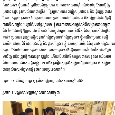
កំពង់លាវ។ ខ្ញុំបានសិក្សាពីរបបខ្មែរក្រហម មានរយៈពេល៣ឆ្នាំ ៨ខែ២០ថ្ងៃ ដែលធ្វើឱ្យ
ប្រជាជនជួបនូវការលំបាកជាច្រើន។ ខ្មែរក្រហមបានជម្លៀសប្រជាជន និងធ្វើឱ្យប្រជាជន
បែកបាក់ក្រុមគ្រួសារ។ ខ្មែរក្រហមបានបង្អត់អាហារដល់ប្រជាជន និងបង្ខំប្រជាជនឱ្យធ្វើ
ការលើសកម្លាំង។ ក្រៅពីរបបខ្មែរក្រហម ខ្ញុំមានការចាប់អារម្មណ៍អំពីសង្គ្រាមរវាងកម្ពុជា
និង ថៃ ដែលធ្វើឱ្យប្រជាជន និងកងទ័ពកម្ពុជាស្លាប់បាត់បង់ជីវិត និងរបួសអស់ជាច្រើន
នាក់។ ប្រជាជនខ្លះត្រូវភៀសខ្លួនពីកន្លែងមួយទៅកន្លែងមួយ។ ខ្ញុំអាណិតប្រជាជនភៀ
សសឹកនៅតាមជំរំ ដែលបង់ដីធ្លី និងផ្ទះសម្បែង។ ខ្ញុំសោកស្តាយតំបន់ចំនួន១៤កន្លែងរបស់
កម្ពុជា ដែលថៃចូលមកគ្រប់គ្រងដោយខុសច្បាប់។ ដើម្បីទទួលបានតំបន់ទាំង១៤កន្លែង
មកវិញ យើងត្រូវធ្វើការងារទូតឱ្យខ្លាំង ហើយបើនៅតែមិនទទួលបានលទ្ធផល យើងអាច
នឹងឈានទៅដល់ការធ្វើសង្គ្រាម។ យើងគួររៀនសូត្រពីសង្គ្រាមឱ្យបានច្បាស់ ថាសង្គ្រាម
បានផ្តល់ផលអវិជ្ជមានអ្វីខ្លះមកដល់ប្រទេសជាតិ។
អត្ថបទ ៖ ដារ៉ារដ្ឋ មេត្តា បុគ្គលិកមជ្ឈមណ្ឌលឯកសារខេត្តព្រៃវែង
រូបថត ៖ បណ្ណសារមជ្ឈមណ្ឌលឯកសារកម្ពុជា