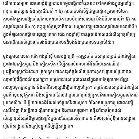
លើកាយសម្បទា ដោយបង្ខំឱ្យប្រជាជនកម្ពុជាធ្វើការចំនួន១២ទៅ១៥ម៉ោងក្នុងមួយថ្ងៃ។
៣) ការអត់ឃ្លាន និងកង្វះជីវជាតិ ។ ៤) ការបាត់បង់សិទ្ធិជាមូលដ្ឋាន រួមមានបំបែក
សមាជិកគ្រួសារឱ្យទៅនៅតាមកងចល័ត លុបបំបាត់សាសនា និងបំបិទការអប់រំ។ ៥) ការ
សម្លាប់រង្គាល និង​ ៦) កង្វះប្រព័ន្ធសុខាភិបាល បណ្តាលឱ្យប្រជាជនស្លាប់ដោយសារជំងឺ។
ក្នុងអំឡុងពេលធ្វើបទបង្ហាញ លោក ផេង ពង្សរ៉ាស៊ី បានផ្ដល់ឱកាសដល់សិស្សានុសិស្ស
បានលើកជាសំណួរទាក់ទងនឹងប្រធានបទដំបូងនិងប្រធានបទបន្ទាប់ដែរ។
ចុងក្រោយ លោក ផេង ពង្សរ៉ាស៊ី បានបង្ហាញពី «តម្រូវចាំបាច់សម្រាប់ប្រជាជនជម្លៀស
ប្រជាជនភៀសខ្លួន និង ភៀសសឹក ដើម្បីការរស់រានមានជីវិតពីហេតុការណ៍ជា
ប្រវត្តិសាស្ត្រទាំងនោះ។ គ្រូឧទ្ទេស បានសង្កត់ធ្ងន់លើតម្រូវការខុសៗគ្នារបស់ប្រជាជន
សម្រាប់ព្រឹត្តិការណ៍ខុសៗគ្នា។ តម្រូវការរបស់ប្រជាជននៅក្នុងរបបខ្មែរក្រហម គឺត្រូវ
ការហូបចុកគ្រប់គ្រាន់ និងរកវិធីសាស្ត្រដើម្បីបានហូបឆ្អែត។ តម្រូវការរបស់ប្រជាជនភៀស
ខ្លួនគឺ សុខសុវត្ថិភាព និងសន្តិភាព ដែលជាមូលហេតុនាំឱ្យអ្នកទាំងនោះភៀសខ្លួនទៅកាន់
ប្រទេសទី៣ ដើម្បីអាចមានជីវិតរស់នៅប្រសើរជាងមុន។ ចំណែកតម្រូវការប្រជាជនភៀ
សសឹកវិញ គឺសន្តិភាព ស្ថិរភាពសង្គម និងគ្មានសង្គ្រាម។ វាគ្មិនក៏បានរំឭកដល់
សិស្សានុសិស្សអំពីមូលដ្ឋានគ្រឹះក្នុងការថែរក្សាសន្តិភាពបាន គឺទប់ស្កាត់កុំឱ្យមានសង្គ្រាម
រៀនពីសង្គ្រាម និងត្រៀមខ្លួនដើម្បីធ្វើសង្គ្រាម។