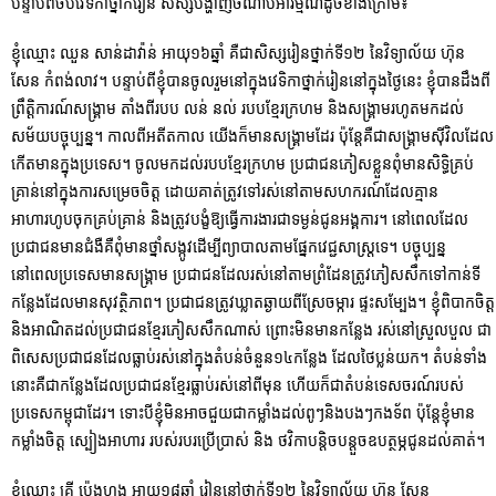
បន្ទាប់ពីចប់វេទិកាថ្នាក់រៀន សិស្សបង្ហាញចំណាប់អារម្មណ៍ដូចខាងក្រោម៖
ខ្ញុំឈ្មោះ ឈួន សាន់ដាវ៉ាន់ អាយុ១៦ឆ្នាំ គឺជាសិស្សរៀនថ្នាក់ទី១២ នៃវិទ្យាល័យ ហ៊ុន
សែន កំពង់លាវ។ បន្ទាប់ពីខ្ញុំបានចូលរួមនៅក្នុងវេទិកាថ្នាក់រៀននៅក្នុងថ្ងៃនេះ ខ្ញុំបានដឹងពី
ព្រឹត្តិការណ៍សង្គ្រាម តាំងពីរបប លន់ នល់ របបខ្មែរក្រហម និងសង្គ្រាមរហូតមកដល់
សម័យបច្ចុប្បន្ន។ កាលពីអតីតកាល យើងក៏មានសង្គ្រាមដែរ ប៉ុន្តែគឺជាសង្គ្រាមស៊ីវិលដែល
កើតមានក្នុងប្រទេស។ ចូលមកដល់របបខ្មែរក្រហម ប្រជាជនភៀសខ្លួនពុំមានសិទ្ធិគ្រប់
គ្រាន់នៅក្នុងការសម្រេចចិត្ត ដោយគាត់ត្រូវទៅរស់នៅតាមសហករណ៍ដែលគ្មាន
អាហារហូបចុកគ្រប់គ្រាន់ និងត្រូវបង្ខំឱ្យធ្វើការងារជាទម្ងន់ជូនអង្គការ។ នៅពេលដែល
ប្រជាជនមានជំងឺគឺពុំមានថ្នាំសង្កូវដើម្បីព្យាបាលតាមផ្នែកវេជ្ជសាស្ត្រទេ។ បច្ចុប្បន្ន
នៅពេលប្រទេសមានសង្គ្រាម ប្រជាជនដែលរស់នៅតាមព្រំដែនត្រូវភៀសសឹកទៅកាន់ទី
កន្លែងដែលមានសុវត្ថិភាព។ ប្រជាជនត្រូវឃ្លាតឆ្ងាយពីស្រែចម្ការ ផ្ទះសម្បែង។ ខ្ញុំពិបាកចិត្ត
និងអាណិតដល់ប្រជាជនខ្មែរភៀសសឹកណាស់ ព្រោះមិនមានកន្លែង រស់នៅស្រួលបួល ជា
ពិសេសប្រជាជនដែលធ្លាប់រស់នៅក្នុងតំបន់ចំនួន១៤កន្លែង ដែលថៃប្លន់យក។ តំបន់ទាំង
នោះគឺជាកន្លែងដែលប្រជាជនខ្មែរធ្លាប់រស់នៅពីមុន ហើយក៏ជាតំបន់ទេសចរណ៍របស់
ប្រទេសកម្ពុជាដែរ។ ទោះបីខ្ញុំមិនអាចជួយជាកម្លាំងដល់ពូៗនិងបងៗកងទ័ព ប៉ុន្តែខ្ញុំមាន
កម្លាំងចិត្ត ស្បៀងអាហារ របស់របរប្រើប្រាស់ និង ថវិកាបន្តិចបន្តួចឧបត្ថម្ភជូនដល់គាត់។
ខ្ញុំឈ្មោះ គ្រី ប៉េងហុង អាយុ១៨ឆ្នាំ រៀននៅថ្នាក់ទី១២ នៃវិទ្យាល័យ ហ៊ុន សែន