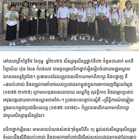
នៅវេលាព្រឹកថ្ងៃទី៩ ខែកុម្ភៈ ឆ្នាំ២០២៦ សិស្សានុសិស្សថ្នាក់ទី១២ ចំនួន១៤នាក់ មកពី
វិទ្យាល័យ ហ៊ុន សែន កំពង់លាវ បានចូលរួមវេទិកាថ្នាក់រៀនរៀបចំដោយមជ្ឈមណ្ឌល
ឯកសារខេត្តព្រៃវែង។ ប្រធានបទដែលត្រូវបានលើកយកមកពិភាក្សា និងបង្ហាញ គឺ
«ផលប៉ះពាល់ និងតម្រូវការចាំបាច់របស់ប្រជាជនកម្ពុជាក្នុងការចាកចេញពីផ្ទះសម្បែង
(១៩៧៥-២០២៥) ក្រោមហេតុផលនយោបាយ សេដ្ឋកិច្ច សុវត្ថិភាព និងជម្លោះប្រដាប់
អាវុធបង្កដោយទាហានឈ្លានពានថៃ»។ ប្រធានបទបន្ទាប់បន្សំគឺ «ព្រឹត្តិការណ៍ជម្លៀស
ក្នុងរបបកម្ពុជាប្រជាធិបតេយ្យ (១៩៧៥-១៩៧៩)» ក៏ត្រូវបានលើកយកមកពិភាក្សា
ជាមួយសិស្សានុសិស្សដែរ។
វេទិកាថ្នាក់រៀននេះ មានគោលបំណងសំខាន់ៗចំនួនបីគឺ៖ ១) ផ្តល់ដល់សិស្សានុសិស្សនូវ
ចំណេះដឹងស្តីពីផលប៉ះពាល់ និងតម្រូវការចាំបាច់ដើម្បីរស់របស់ប្រជាជនកម្ពុជាដែលធ្លាប់