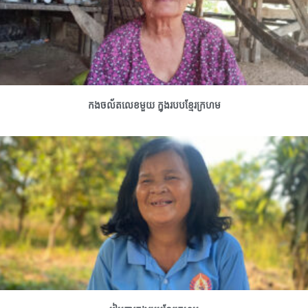
កងចល័តលេខមួយ ក្នុងរបបខ្មែរក្រហម