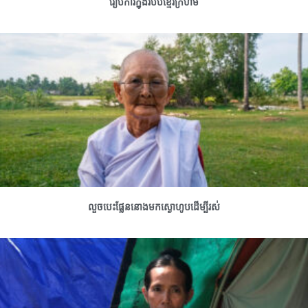
រៀបការក្នុងរបបខ្មែរក្រហម
លួចបេះផ្លែននោងមកស្ងោហូបដើម្បីរស់