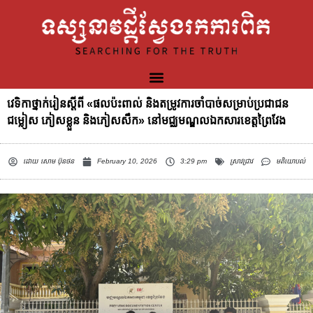
វេទិកាថ្នាក់រៀនស្តីពី «ផលប៉ះពាល់ និងតម្រូវការចាំបាច់សម្រាប់ប្រជាជន
ជម្លៀស ភៀសខ្លួន និងភៀសសឹក» នៅមជ្ឈមណ្ឌលឯកសារខេត្តព្រៃវែង
ដោយ
សោម ប៊ុនថន
February 10, 2026
3:29 pm
ស្រាវជ្រាវ
មតិយោបល់