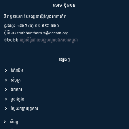
សោម ប៊ុនថន
និពន្ធនាយក នៃទស្សនាវដ្តីស្វែងរកការពិត
ទូរសព្ទ៖ +៨៥៥ (០) ១២ ៩៩៦ ៧៥០
អ៊ីម៉ែល៖ truthbunthorn.s@dccam.org
©២០២៦
រក្សាសិទ្ធិដោយមជ្ឈមណ្ឌលឯកសារកម្ពុជា
ផ្សេងៗ
ទំព័រដើម
សំបុត្រ
ឯកសារ
ស្រាវជ្រាវ
ស្វែងរកក្រុមគ្រួសារ
សិល្បៈ