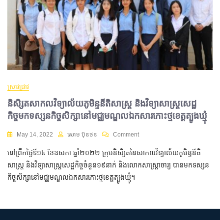
ស្រាវជ្រាវ
និសិ្សតសាកលវិទ្យាល័យភូមិន្ទនីតិសាស្ត្រ និងវិទ្យាសាស្ត្រសេដ្ឋ
កិច្ចមកទស្សនកិច្ចសិក្សានៅមជ្ឈមណ្ឌលឯកសារកោះថ្មខេត្តត្បូងឃ្មុំ
May 14, 2022
សោម ប៊ុនថន
Comment
នៅព្រឹកថ្ងៃទី១៤ ខែឧសភា ឆ្នាំ២០២២ ក្រុមនិសិ្សតនៃសាកលវិទ្យាល័យភូមិន្ទនីតិ
សាស្ត្រ និងវិទ្យាសាស្ត្រសេដ្ឋកិច្ចចំនួន១៩នាក់ និងលោកសាស្ត្រាចារ្យ បាន​មកទស្សន
កិច្ចសិក្សា​នៅ​មជ្ឈមណ្ឌលឯកសារកោះថ្ម​ខេត្តត្បូង​​ឃ្មុំ។