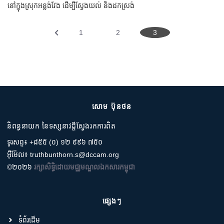
នៅ​ក្នុ​ងស្រុក​អន្លង់វែង ដើម្បី​ស្វែងយល់​ និង​ដកស្រង់​
1
2
3
សោម ប៊ុនថន
និពន្ធនាយក នៃទស្សនាវដ្តីស្វែងរកការពិត
ទូរសព្ទ៖ +៨៥៥ (០) ១២ ៩៩៦ ៧៥០
អ៊ីម៉ែល៖ truthbunthorn.s@dccam.org
©២០២៦
រក្សាសិទ្ធិដោយមជ្ឈមណ្ឌលឯកសារកម្ពុជា
ផ្សេងៗ
ទំព័រដើម