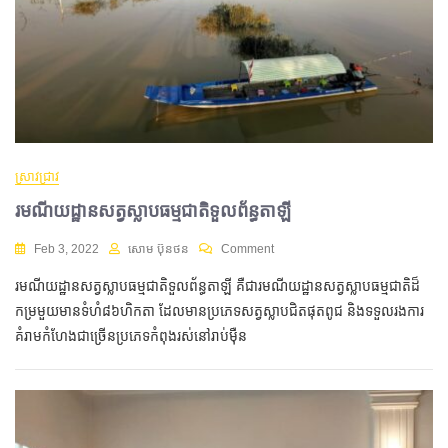
ស្រាវជ្រាវ
រមណីយដ្ឋានសត្វស្លាបធម្មជាតិទួលព័ន្ធតាឡី
Feb 3, 2022
សោម ប៊ុនថន
Comment
រមណីយដ្ឋានសត្វស្លាបធម្មជាតិទួលព័ន្ធតាឡី គឺជារមណីយដ្ឋានសត្វស្លាបធម្មជាតិដ៏
កម្រមួយមានទំហំ៨៦ហិកតា ដែលមានប្រភេទសត្វស្លាបជិតផុតពូជ និងទទួលរងការ
គំរាមកំហែងជាច្រើនប្រភេទកំពុងរស់នៅរាប់ម៉ឺន