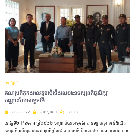
ស្រាវជ្រាវ
គណប្រតិភូកងពលតូចថ្មើជើងលេខ៤១ទស្សនកិច្ចសិក្សា
បណ្ណាល័យសម្តេចម៉ែ
Feb 3, 2022
សោម ប៊ុនថន
Comment
នៅ​ថ្ងៃទី​២៨ ខែមករា ឆ្នាំ​២០២២ បណ្ណាល័យ​សម្តេចម៉ែ​ បាន​ទទួលស្វាគមន៍ដំណើរ
ទស្សនកិច្ចសិក្សា​​របស់​គណប្រតិភូនៃ​កងពលតូចថ្មើជើង​លេខ​៤១ ដែលមានមូលដ្ឋាន​