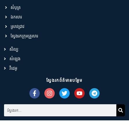
សំបុត្រ
ឯកសារ
ស្រាវជ្រាវ
ស្វែងរកក្រុមគ្រួសារ
សិល្បៈ
សំឡេង
វីដេអូ
ស្វែងរកព័ត៌មានបន្ថែម