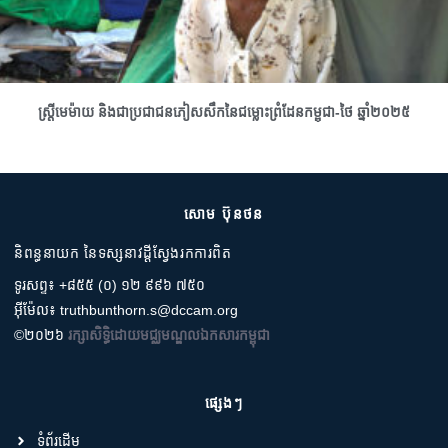
ស្រ្តីមេម៉ាយ និងជាប្រជាជនភៀសសឹកនៃជម្លោះព្រំដែនកម្ពុជា-ថៃ ឆ្នាំ២០២៥
សោម ប៊ុនថន
និពន្ធនាយក នៃទស្សនាវដ្តីស្វែងរកការពិត
ទូរសព្ទ៖ +៨៥៥ (០) ១២ ៩៩៦ ៧៥០
អ៊ីម៉ែល៖ truthbunthorn.s@dccam.org
©២០២៦
រក្សាសិទ្ធិដោយមជ្ឈមណ្ឌលឯកសារកម្ពុជា
ផ្សេងៗ
ទំព័រដើម