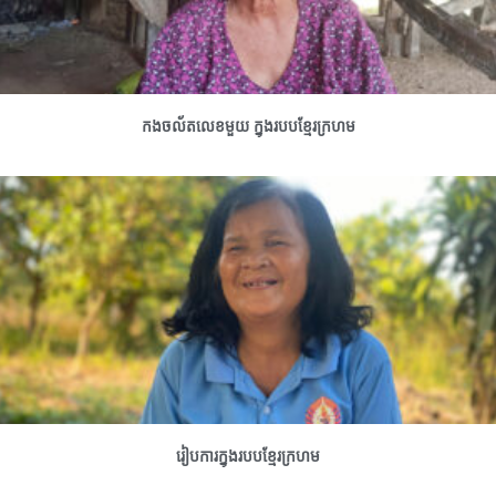
កងចល័តលេខមួយ ក្នុងរបបខ្មែរក្រហម
រៀបការក្នុងរបបខ្មែរក្រហម