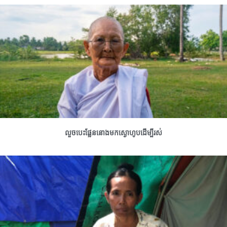
លួចបេះផ្លែននោងមកស្ងោហូបដើម្បីរស់