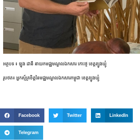
អត្ថបទ ៖ ឡុង ដានី នាយកមជ្ឈមណ្ឌលឯកសារ កោះថ្ម ខេត្តត្បូងឃ្មុំ
រូបថត៖ អ្នកស្ម័គ្រចិត្តនៃមជ្ឈមណ្ឌលឯកសារកម្ពុជា ខេត្តត្បូងឃ្មុំ
Facebook
Twitter
LinkedIn
Telegram