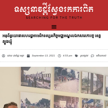
អនុព័ន្ធយោធាសហរដ្ឋអាមេរិកទស្សនកិច្ចមជ្ឈមណ្ឌលឯកសារកោះថ្ម ខេត្ត
ត្បូងឃ្មុំ
ដោយ
ដារ៉ារដ្ឋ មេត្តា
September 13, 2021
4:53 pm
ស្រាវជ្រាវ
មតិយោបល់