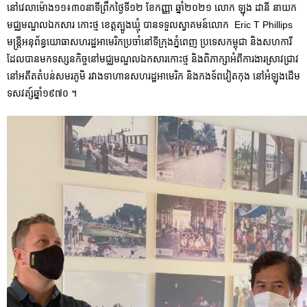
នៅវេលាម៉ោង១១៖៣០នាទីព្រឹកថ្ងៃទី១២ ខែកញ្ញា ឆ្នាំ២០២១ លោក ឡុង ដានី នាយក
មជ្ឈមណ្ឌលឯកសារ កោះថ្ម ខេត្តត្បូងឃ្មុំ បានទទួលស្វាគមន៍លោក Eric T Phillips
មន្រ្តីអនុព័ន្ធយោធាសហរដ្ឋអាមេរិកប្រចាំនៅ
ទីក្រុងភ្នំពេញ ប្រទេសកម្ពុជា និងសហការី
ដែលបានមកទស្សនកិច្ចនៅមជ្ឈមណ្ឌលឯកសារកោះថ្ម និងពិភាក្សាអំពីការងារស្រាវជ្រាវ
នៅអតីតតំបន់សមរភូមិ រវាងទាហានសហរដ្ឋអាមេរិក និងកងទ័ពវៀតកុង នៅអំឡុងដើម
ទសវត្ស៍ឆ្នាំ១៩៧០ ។