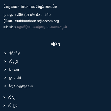
និពន្ធនាយក នៃទស្សនាវដ្តីស្វែងរកការពិត
ទូរសព្ទ៖ +៨៥៥ (០) ១២ ៩៩៦ ៧៥០
អ៊ីម៉ែល៖ truthbunthorn.s@dccam.org
©២០២៦
រក្សាសិទ្ធិដោយមជ្ឈមណ្ឌលឯកសារកម្ពុជា
ផ្សេងៗ
ទំព័រដើម
សំបុត្រ
ឯកសារ
ស្រាវជ្រាវ
ស្វែងរកក្រុមគ្រួសារ
សិល្បៈ
សំឡេង