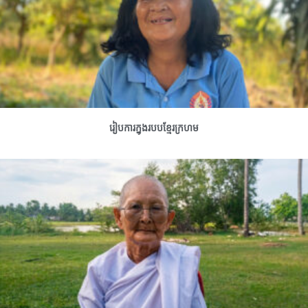
រៀបការក្នុងរបបខ្មែរក្រហម