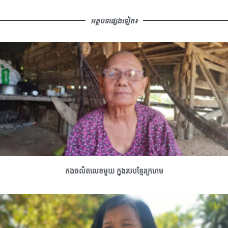
អត្ថបទផ្សេងទៀត៖
កងចល័តលេខមួយ ក្នុងរបបខ្មែរក្រហម