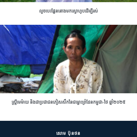
លួចបេះផ្លែននោងមកស្ងោហូបដើម្បីរស់
ស្រ្តីមេម៉ាយ និងជាប្រជាជនភៀសសឹកនៃជម្លោះព្រំដែនកម្ពុជា-ថៃ ឆ្នាំ២០២៥
សោម ប៊ុនថន