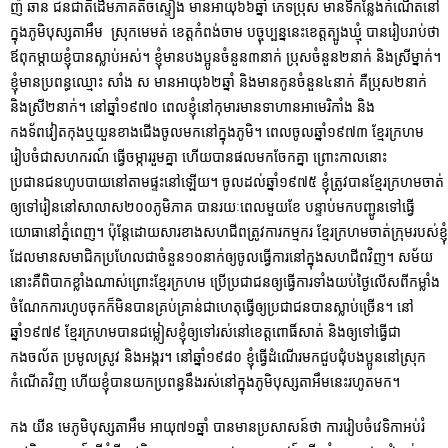
ញ៉ ឆាន ជនជាតិដើមភាគតិចស្ទៀង មានអាយុ៦៦ឆ្នាំ ភេទប្រុស មានទីកន្លែងកំណើតនៅ
ក្នុងភូមិបុស្សតាអឹម ស្រុកមេមត់ ខេត្តកំពង់ចាម បច្ចុប្បន្ននេះខេត្តត្បូងឃ្មុំ បានរៀបរាប់ថា
ឪពុកម្ដាយខ្ញុំបានស្លាប់អស់។ ខ្ញុំមានបងប្អូនចំនួន៣នាក់ ប្រុសចំនួន២នាក់ និងស្រីម្នាក់។
ខ្ញុំមានប្រពន្ធឈ្មោះ សាំង ស មានអាយុ៦២ឆ្នាំ និងមានកូនចំនួន៤នាក់ គឺប្រុស២នាក់
និងស្រី២នាក់។ នៅឆ្នាំ១៩៧០ ពេលខ្ញុំនៅកុមារមានទាហានអាមេរិកាំង និង
កងទ័ពវៀតកុងឬយួនខាងជើងចូលមកនៅក្នុងភូមិ។ ពេលចូលឆ្នាំ១៩៧៣ ខ្មែរក្រហម
រៀបចំជាសហករណ៍ ធ្វើចម្ការរួមគ្នា ហើយបានផលមកចែកគ្នា ព្រោះកាលនោះ
ប្រជានជនហូបបាយនៅតាមផ្ទះនៅឡើយ។ ចូលដល់ឆ្នាំ១៩៧៥ ខ្ញុំត្រូវបានខ្មែរក្រហមចាត់
ឲ្យទៅរៀននៅសាលាស២០០ភូមិភាគ បានរយៈពេលមួយខែ បន្ទាប់មកបញ្ជូនទៅធ្វើ
យោធានៅភ្នំពេញ។ ប៉ុន្តែដោយសារខាងសហជីពត្រូវការកម្មករ ខ្មែរក្រហមចាត់ក្រុមរបស់ខ្ញុំ
ដែលមានសមាជិកប្រហែលជាចំនួន១០នាក់ឲ្យចូលធ្វើការនៅក្នុងសហជីពវិញ។ សម័យ
នោះគឺពិបាកខ្លាំងណាស់ព្រោះខ្មែរក្រហម ប្រើប្រជាជនឲ្យធ្វើការទាំងយប់ថ្ងៃលើសពីកម្លាំង
ចំណែកការហូបចុកក៏មិនបានគ្រប់គ្រាន់ជាហេតុធ្វើឲ្យប្រជាជនបានស្លាប់ច្រើន។ នៅ
ឆ្នាំ១៩៧៩ ខ្មែរក្រហមបានជម្លៀសខ្ញុំឲ្យទៅរស់នៅខេត្តពោធិ៍សាត់ និងឲ្យទៅធ្វើជា
កងចល័ត ប្រមូលស្រូវ និងអង្ករ។ នៅឆ្នាំ១៩៨០ ខ្ញុំធ្វើដំណើរមកជួបជុំបងប្អូននៅស្រុក
កំណើតវិញ ហើយខ្ញុំបានយកប្រពន្ធនឹងរស់នៅក្នុងភូមិបុស្សតាអឹមនេះរហូតមក។
កង យីន មេភូមិបុស្សតាអឹម អាយុ៧១ឆ្នាំ បានមានប្រសាសន៍ថា ការរៀបចំវេទិកាអប់រំ