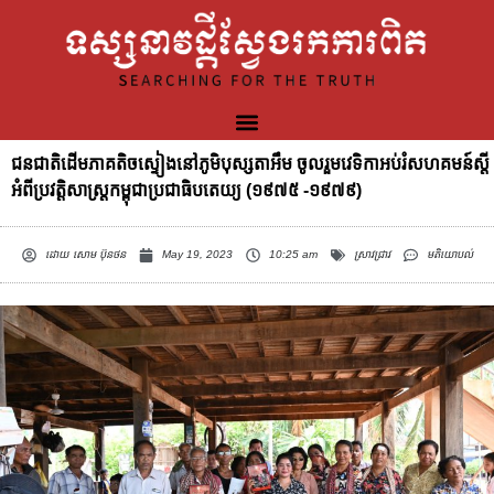
ជនជាតិដើមភាគតិចស្ទៀងនៅភូមិបុស្សតាអឹម ចូលរួមវេទិកាអប់រំសហគមន៍ស្តី
អំពីប្រវត្តិសាស្ត្រកម្ពុជាប្រជាធិបតេយ្យ (១៩៧៥ -១៩៧៩)
ដោយ
សោម ប៊ុនថន
May 19, 2023
10:25 am
ស្រាវជ្រាវ
មតិយោបល់