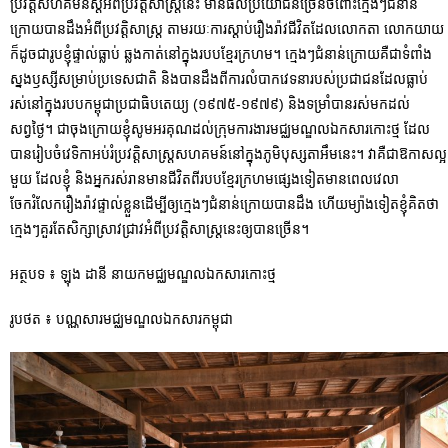
ប្រវត្តិសហគមន៍ស្តីអំពីប្រវត្តិសាស្រ្តនេះ មានផលប្រយោជន៍ច្រើនចំពោះក្មេងៗជំនាន់
ក្រោយបានដឹងអំពីប្រវត្តិសាស្រ្ត តាមរយៈការស្តាប់រឿងរ៉ាវជីវិតដែលលោកតា លោកយាយ
ក៏ដូចជារូបខ្ញុំផ្ទាល់ធ្លាប់ ឆ្លងកាត់នៅក្នុងរបបខ្មែរក្រហម។ ក្មេងៗជំនាន់ក្រោយគឺជាទំពាំង
ស្នងឫស្សីសម្រាប់ប្រទេសជាតិ និងបានដឹងពីការលំបាកវេទនារបស់ប្រជាជនដែលធ្លាប់
រស់នៅក្នុងរបបកម្ពុជាប្រជាធិបតេយ្យ (១៩៧៥-១៩៧៩) និងទម្រាំបានរស់មកដល់
សព្វថ្ងៃ។ ជាចុងក្រោយខ្ញុំសូមអរគុណដល់ក្រុមការងារមជ្ឈមណ្ឌលឯកសារកោះថ្ម ដែល
បានរៀបចំវេទិកាអប់រំប្រវត្តិសាស្រ្តសហគមន៍នៅក្នុងភូមិបុស្សតាអឹមនេះ។ វាគឺជាឱកាសល្អ
មួយ ដែលខ្ញុំ និងអ្នករស់រានមានជីវិតពីរបបខ្មែរក្រហមផ្សេងទៀតមានពេលវេលា
ចែករំលែករឿងរ៉ាវផ្ទាល់ខ្លួនដើម្បីឲ្យក្មេងៗជំនាន់ក្រោយបានដឹង ហើយម្យ៉ាងទៀតខ្ញុំគិតថា
ក្មេងៗគួរតែសិក្សាស្រាវជ្រាវអំពីប្រវត្តិសាស្រ្តនេះឲ្យបានច្រើន។
អត្ថបទ ៖ ឡុង ដានី នាយកមជ្ឈមណ្ឌលឯកសារកោះថ្ម
រូបថត ៖ បណ្ណសារមជ្ឈមណ្ឌលឯកសារកម្ពុជា