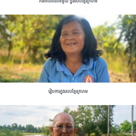
កងចល័តលេខមួយ ក្នុងរបបខ្មែរក្រហម
រៀបការក្នុងរបបខ្មែរក្រហម