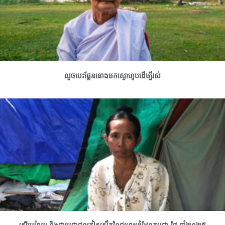
លួចបេះផ្លែននោងមកស្ងោហូបដើម្បីរស់