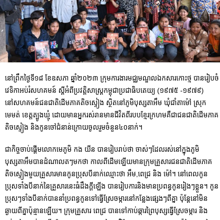
នៅព្រឹកថ្ងៃទី១៨ ខែឧសភា ឆ្នាំ២០២៣ ក្រុមការងារមជ្ឈមណ្ឌលឯកសារកោះថ្ម បានរៀបចំ
វេទិកាអប់រំសហគមន៍ ស្តីអំពីប្រវត្តិសាស្ត្រកម្ពុជាប្រជាធិបតេយ្យ (១៩៧៥ -១៩៧៩)
នៅសហគមន៍ជនជាតិដើមភាគតិចស្ទៀង ស្ថិតនៅភូមិបុស្សតាអឹម ឃុំជាំតាម៉ៅ ស្រុក
មេមត់ ខេត្តត្បូងឃ្មុំ ដោយមានអ្នករស់រានមានជីវិតពីរបបខ្មែរក្រហមគឺជាជនជាតិដើមភាគ
តិចស្ទៀង និងកូនចៅជំនាន់ក្រោយចូលរួមចំនួន៤០នាក់។
ជាកិច្ចចាប់ផ្តើមលោកមេភូមិ កង យីន បានរៀបរាប់ថា ចាស់ៗដែលរស់នៅក្នុងភូមិ
បុស្សតាអឹមបានដំណាលតៗមកថា កាលពីដើមឡើយមានក្រុមគ្រួសារជនជាតិដើមភាគ
តិចស្ទៀងមួយគ្រួសារមានកូនប្រុសបីនាក់ឈ្មោះថា អឹម,ពេជ្រ និង ម៉ៅ។ នៅពេលកូន
ប្រុសទាំងបីនាក់នៃគ្រួសារនេះធំដឹងក្តីឡើង បានរៀបការនិងមានប្រពន្ធកូនរៀងៗខ្លួន។ កូន
ប្រុសៗទាំងបីនាក់បាននាំប្រពន្ធកូនទៅធ្វើស្រែចម្ការនៅកន្លែងផ្សេងៗពីគ្នា ប៉ុន្តែនៅមិន
ឆ្ងាយពីគ្នាប៉ុន្មានឡើយ។ ក្រុមគ្រួសារ ពេជ្រ បានទៅកាប់ឆ្ការព្រៃបុស្សធ្វើស្រែចម្ការ និង