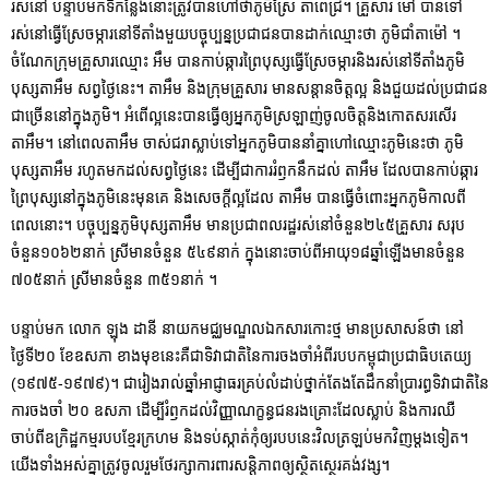
រស់នៅ បន្ទាប់មកទីកន្លែងនោះត្រូវបានហៅថាភូមិស្រែ តាពេជ្រ។ គ្រួសារ ម៉ៅ បានទៅ
រស់នៅធ្វើស្រែចម្ការនៅទីតាំងមួយបច្ចុប្បន្នប្រជាជនបានដាក់ឈ្មោះថា ភូមិជាំតាម៉ៅ ។
ចំណែកក្រុមគ្រួសារឈ្មោះ អឹម បានកាប់ឆ្ការព្រៃបុស្សធ្វើស្រែចម្ការនិងរស់នៅទីតាំងភូមិ
បុស្សតាអឹម សព្វថ្ងៃនេះ។ តាអឹម និងក្រុមគ្រួសារ មានសន្តានចិត្តល្អ និងជួយដល់ប្រជាជន
ជាច្រើននៅក្នុងភូមិ។ អំពើល្អនេះបានធ្វើឲ្យអ្នកភូមិស្រឡាញ់ចូលចិត្តនិងកោតសរសើរ
តាអឹម។ នៅពេលតាអឹម ចាស់ជរាស្លាប់ទៅអ្នកភូមិបាននាំគ្នាហៅឈ្មោះភូមិនេះថា ភូមិ
បុស្សតាអឹម រហូតមកដល់សព្វថ្ងៃនេះ ដើម្បីជាការរំឭកនឹកដល់ តាអឹម ដែលបានកាប់ឆ្ការ
ព្រៃបុស្សនៅក្នុងភូមិនេះមុនគេ និងសេចក្ដីល្អដែល តាអឹម បានធ្វើចំពោះអ្នកភូមិកាលពី
ពេលនោះ។ បច្ចុប្បន្នភូមិបុស្សតាអឹម មានប្រជាពលរដ្ឋរស់នៅចំនួន២៤៥គ្រួសារ សរុប
ចំនួន១០៦២នាក់ ស្រីមានចំនួន ៥៤៩នាក់ ក្នុងនោះចាប់ពីអាយុ១៨ឆ្នាំឡើងមានចំនួន
៧០៥នាក់ ស្រីមានចំនួន ៣៥១នាក់ ។
បន្ទាប់មក លោក ឡុង ដានី នាយកមជ្ឈមណ្ឌលឯកសារកោះថ្ម មានប្រសាសន៍ថា នៅ
ថ្ងៃទី២០ ខែឧសភា ខាងមុខនេះគឺជាទិវាជាតិនៃការចងចាំអំពីរបបកម្ពុជាប្រជាធិបតេយ្យ
(១៩៧៥-១៩៧៩)។ ជារៀងរាល់ឆ្នាំអាជ្ញាធរគ្រប់លំដាប់ថ្នាក់តែងតែដឹកនាំប្រារព្ធទិវាជាតិនៃ
ការចងចាំ ២០ ឧសភា ដើម្បីរំឭកដល់វិញ្ញាណក្ខន្ធជនរងគ្រោះដែលស្លាប់ និងការឈឺ
ចាប់ពីឧក្រិដ្ឋកម្មរបបខ្មែរក្រហម និងទប់ស្កាត់កុំឲ្យរបបនេះវិលត្រឡប់មកវិញម្តងទៀត។
យើងទាំងអស់គ្នាត្រូវចូលរួមថែរក្សាការពារសន្តិភាពឲ្យស្ថិតស្ថេរគង់វង្ស។