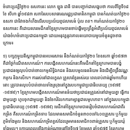
ចំពោះប្រវត្តិថ្ងៃ២០ ឧសភានេះ លោក ឡុង ដានី បានបញ្ជាក់ជាសង្ខេបថា កាលពីថ្ងៃទី១៨
ខែ សីហា ឆ្នាំ១៩៨៣ សភានៃរបបសាធារណរដ្ឋប្រជាមានិតកម្ពុជា បានកំណត់យកថ្ងៃ២០
ឧសភា ជាទិវាចងកំហឹងលើរបបប្រល័យពូជសាសន៍ ប៉ុល ពត។ ការកំណត់យកថ្ងៃ២០
ឧសភានេះ គឺដោយសារមេដឹកនាំខ្មែរក្រហមបានចាប់ផ្តើមប្រព្រឹត្តអំពើប្រល័យពូជសាសន៍
យ៉ាងចំហចំពោះប្រជាជនកម្ពុជា ដោយអនុវត្តនូវគោលនយោបាយមួយចំនួនដូចខាង
ក្រោម៖
១) បក្សកុម្មុយនីស្តកម្ពុជាបានអបអរសាទរ នឹងកំណត់យកថ្ងៃ២០ ខែឧសភា ឆ្នាំ១៩៧៣
គឺជាថ្ងៃកំណើតសហករណ៍។ ការបង្កើតសហករណ៍នេះគឺមេដឹកនាំខ្មែរក្រហមបានបង្ខំ
ប្រជាជនឲ្យលុបបំបាត់ចោលកម្មសិទ្ធិឯកជន និងរបបមូលធននិយម និងដើម្បីពង្រឹងវណ្ណៈ
កម្មករ និងកសិករ។ ការរស់នៅជាលក្ខណៈគ្រួសារខ្មែរអស់រយៈពេលរាប់ពាន់ឆ្នាំមកហើយ
នោះ ត្រូវបានលុបបំបាត់ចោលទាំង​ស្រុង​នៅក្នុងរបបកម្ពុជាប្រជាធិបតេយ្យ (១៩៧៥
-១៩៧៩)។ ខ្មែរក្រហមបង្កើតសហករណ៍មានន័យថាប្រជាជនត្រូវរស់នៅជាមួយគ្នា ធ្វើការ
ជាមួយគ្នា ហូបចុកជាមួយគ្នា និងចែករំលែកការកម្សាន្តជាសមូហភាព។ នៅក្នុងរបបកម្ពុជា
ប្រជាធិបតេយ្យ (១៩៧៥ -១៩៧៩) មេដឹកនាំខ្មែរក្រហមបានរៀបចំជាសហករណ៍ជាពីរ
កម្រិត គឺសហករណ៍កម្រិតទាប ដែលមានសមាជិកចំនួន៣០០ទៅ៤០០គ្រួសារ ឬក៏មួយ
ភូមិទាំងមូល និងសហករណ៍កម្រិតខ្ពស់ដែលរួមមានសមាជិក១ពាន់គ្រួសារ ឬក៏មួយឃុំ
ទាំងមូល។ ក្រោយពេលឡើងកាន់អំណាចនៅថ្ងៃទី១៧ ខែមេសា ឆ្នាំ១៩៧៥ ខ្មែរក្រហម