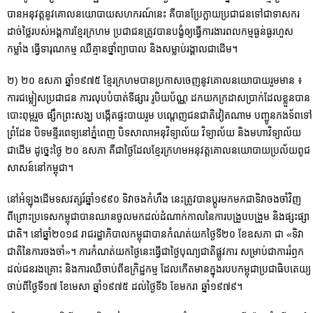
បានអនុវត្តនូវគោលនយោបាយសហករណ៍នេះ គឺបានប្រែក្លាយប្រជាជនទៅជាទាសករ
ដាច់ថ្លៃរបស់អង្គការខ្មែរក្រហម ប្រជាជនត្រូវបានបង្ខំឲ្យធ្វើការងារពលកម្មធ្ងន់ធ្ងរហួស
កម្លាំង ធ្វើទារុណកម្ម ឈឺគ្មានថ្នាំព្យាបាល និងសម្លាប់រង្គាលជាដើម។
២) ២០ ឧសភា ឆ្នាំ១៩៧៥ ខ្មែរក្រហមបានប្រកាសចេញនូវគោលនយោបាយរួមមាន ៖
ការជម្លៀសប្រជាជន ការលុបបំបាត់ទីផ្សារ រូបិយប័ណ្ណ ដកយកក្រដាសប្រាក់ដែលខ្លួនបាន
បោះពុម្ពរួច ផ្សឹកព្រះសង្ឃ បង្កើតផ្ទះបាយរួម បណ្តេញជនជាតិវៀតណាម បញ្ជូនកងទ័ពទៅ
ព្រំដែន បិទមន្ទីរពេទ្យនៅភ្នំពេញ បិទសាលាអនុវិទ្យាល័យ វិទ្យាល័យ និងមហាវិទ្យាល័យ
ជាដើម ដូច្នេះថ្ងៃ ២០ ឧសភា គឺជាថ្ងៃដែលខ្មែរក្រហមអនុវត្តគោលនយោបាយប្រល័យពូជ
សាសន៍នៅកម្ពុជា។
នៅអំឡុងដើមទសវត្សរ៍ឆ្នាំ១៩៩០ ទិវាចងកំហឹង នេះត្រូវបានប្តូរមកមកជាទិវាចងចាំវិញ
ពីព្រោះប្រទេសកម្ពុជាបានឈានចូលមកដល់ដំណាក់កាលនៃការបង្រួបបង្រួម និងផ្សះផ្សា
ជាតិ។ នៅឆ្នាំ២០១៨ រាជរដ្ឋាភិបាលកម្ពុជាបានកំណត់យកថ្ងៃទី២០ ខែឧសភា ជា «ទិវា
ជាតិនៃការចងចាំ»។ ការកំណត់យកថ្ងៃនេះធ្វើជាថ្ងៃបុណ្យជាតិផ្លូវការ សម្រាប់ជាការរំឭក
ដល់ជនរងគ្រោះ និងការឈឺចាប់ពីឧក្រិដ្ឋកម្ម ដែលកើតមានក្នុងរបបកម្ពុជាប្រជាធិបតេយ្យ
ចាប់ពីថ្ងៃទី១៧ ខែមេសា ឆ្នាំ១៩៧៥ ដល់ថ្ងៃទី៦ ខែមករា ឆ្នាំ១៩៧៩។