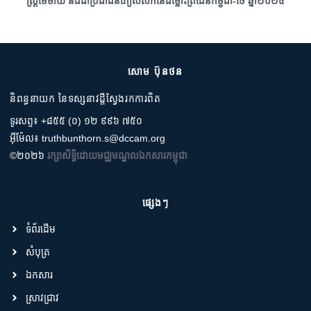
ស្រ្តីមេម៉ាយ និងជាប្រជាជនភៀសសឹកនៃជម្លោះព្រំដែនកម្ពុជា-ថៃ ឆ្នាំ២០២៥
សោម ប៊ុនថន
និពន្ធនាយក នៃទស្សនាវដ្តីស្វែងរកការពិត
ទូរសព្ទ៖ +៨៥៥ (០) ១២ ៩៩៦ ៧៥០
អ៊ីម៉ែល៖ truthbunthorn.s@dccam.org
©២០២៦
រក្សាសិទ្ធិដោយមជ្ឈមណ្ឌលឯកសារកម្ពុជា
ផ្សេងៗ
ទំព័រដើម
សំបុត្រ
ឯកសារ
ស្រាវជ្រាវ