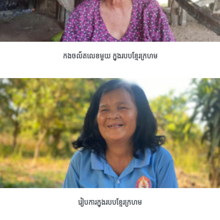
កងចល័តលេខមួយ ក្នុងរបបខ្មែរក្រហម
រៀបការក្នុងរបបខ្មែរក្រហម