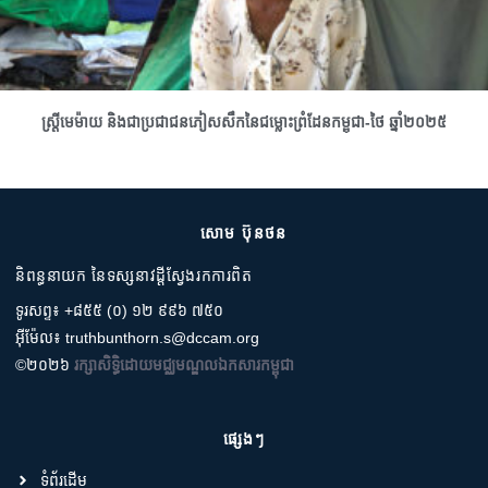
ស្រ្តីមេម៉ាយ និងជាប្រជាជនភៀសសឹកនៃជម្លោះព្រំដែនកម្ពុជា-ថៃ ឆ្នាំ២០២៥
សោម ប៊ុនថន
និពន្ធនាយក នៃទស្សនាវដ្តីស្វែងរកការពិត
ទូរសព្ទ៖ +៨៥៥ (០) ១២ ៩៩៦ ៧៥០
អ៊ីម៉ែល៖ truthbunthorn.s@dccam.org
©២០២៦
រក្សាសិទ្ធិដោយមជ្ឈមណ្ឌលឯកសារកម្ពុជា
ផ្សេងៗ
ទំព័រដើម