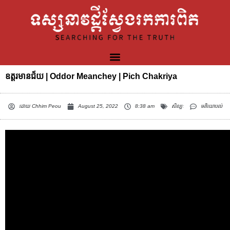
ឧត្តរមានជ័យ | Oddor Meanchey | Pich Chakriya
ដោយ
Chhim Peou
August 25, 2022
8:38 am
សិល្បៈ
មតិយោបល់