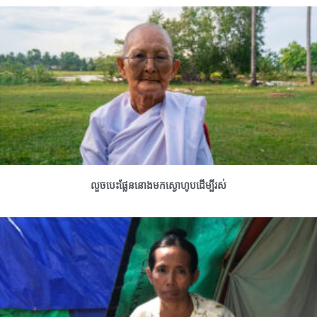
លួចបេះផ្លែននោងមកស្ងោហូបដើម្បីរស់