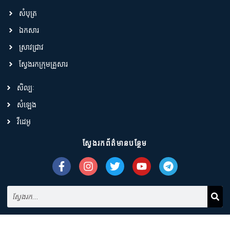
សំបុត្រ
ឯកសារ
ស្រាវជ្រាវ
ស្វែងរកក្រុមគ្រួសារ
សិល្បៈ
សំឡេង
វីដេអូ
ស្វែងរកព័ត៌មានបន្ថែម