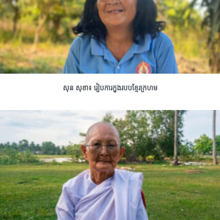
សុន សុខា៖ រៀបការក្នុងរបបខ្មែរក្រហម